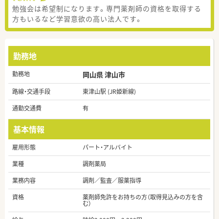
勉強会は希望制になります。専門薬剤師の資格を取得する
方もいるなど学習意欲の高い法人です。
勤務地
勤務地
岡山県 津山市
路線・交通手段
東津山駅 (JR姫新線)
通勤交通費
有
基本情報
雇用形態
パート・アルバイト
業種
調剤薬局
業務内容
調剤／監査／服薬指導
資格
薬剤師免許をお持ちの方（取得見込みの方を含
む）