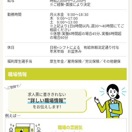
給与
時給2,000円～2,200円
※ご経験・面接により決定
勤務時間
月火水金 9：00～18：30
木 9：00～17：00
土 9：00～13：00
※上記より1日8時間以内、週30～40時間にてご
相談ください
※休憩：実働6時間超の場合45分、実働8時間超
の場合60分
休日
日祝+シフトによる 有給休暇法定通り付与
年末年始 お盆休み
福利厚生諸手当
厚生年金／雇用保険／労災保険／その他健保
職場情報
求人票に書ききれない
“詳しい職場情報”
をお伝えします！
職場の雰囲気