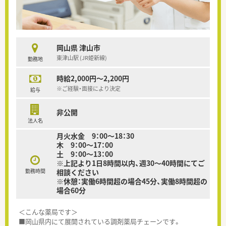
岡山県 津山市
東津山駅 (JR姫新線)
勤務地
時給2,000円～2,200円
※ご経験・面接により決定
給与
非公開
法人名
月火水金 9：00～18：30
木 9：00～17：00
土 9：00～13：00
※上記より1日8時間以内、週30～40時間にてご
勤務時間
相談ください
※休憩：実働6時間超の場合45分、実働8時間超の
場合60分
＜こんな薬局です＞
■岡山県内にて展開されている調剤薬局チェーンです。