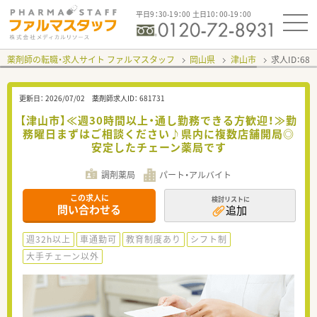
平日9：30-19：00 土日10：00-19：00
薬剤師の転職・求人サイト ファルマスタッフ
岡山県
津山市
求人ID：68
更新日：
2026/07/02
薬剤師求人ID：
681731
【津山市】≪週30時間以上・通し勤務できる方歓迎！≫勤
務曜日まずはご相談ください♪県内に複数店舗開局◎
安定したチェーン薬局です
調剤薬局
パート・アルバイト
この求人に
検討リストに
問い合わせる
追加
週32h以上
車通勤可
教育制度あり
シフト制
大手チェーン以外