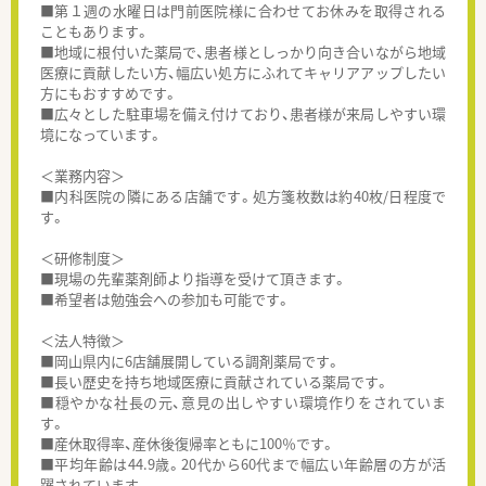
■第１週の水曜日は門前医院様に合わせてお休みを取得される
こともあります。
■地域に根付いた薬局で、患者様としっかり向き合いながら地域
医療に貢献したい方、幅広い処方にふれてキャリアアップしたい
方にもおすすめです。
■広々とした駐車場を備え付けており、患者様が来局しやすい環
境になっています。
＜業務内容＞
■内科医院の隣にある店舗です。処方箋枚数は約40枚/日程度で
す。
＜研修制度＞
■現場の先輩薬剤師より指導を受けて頂きます。
■希望者は勉強会への参加も可能です。
＜法人特徴＞
■岡山県内に6店舗展開している調剤薬局です。
■長い歴史を持ち地域医療に貢献されている薬局です。
■穏やかな社長の元、意見の出しやすい環境作りをされていま
す。
■産休取得率、産休後復帰率ともに100％です。
■平均年齢は44.9歳。20代から60代まで幅広い年齢層の方が活
躍されています。