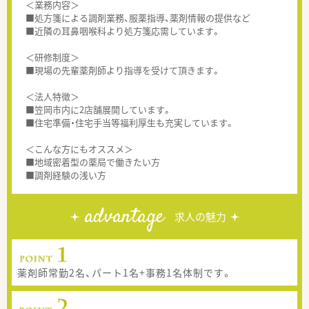
＜業務内容＞
■処方箋による調剤業務、服薬指導、薬剤情報の提供など
■近隣の耳鼻咽喉科より処方箋応需しています。
＜研修制度＞
■現場の先輩薬剤師より指導を受けて頂きます。
＜法人特徴＞
■笠岡市内に2店舗展開しています。
■住宅準備・住宅手当等福利厚生も充実しています。
＜こんな方にもオススメ＞
■地域密着型の薬局で働きたい方
■調剤経験の浅い方
advantage
求人の魅力
薬剤師常勤2名、パート1名+事務1名体制です。