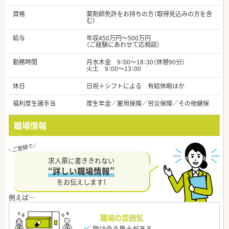
資格
薬剤師免許をお持ちの方（取得見込みの方を含
む）
給与
年収450万円～500万円
（ご経験にあわせて応相談）
勤務時間
月水木金 9：00～18：30（休憩90分）
火土 9：00～13：00
休日
日祝＋シフトによる 有給休暇ほか
福利厚生諸手当
厚生年金／雇用保険／労災保険／その他健保
職場情報
求人票に書ききれない
“詳しい職場情報”
をお伝えします！
職場の雰囲気
助け合う風土がある