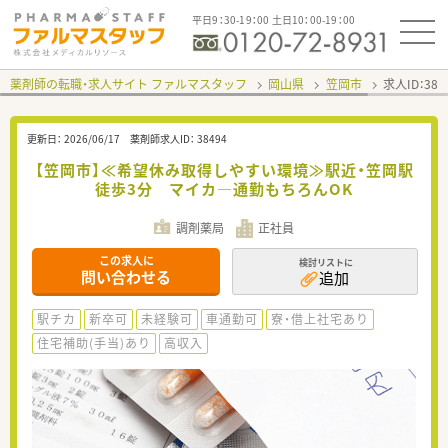
平日9：30-19：00 土日10：00-19：00
薬剤師の転職・求人サイト ファルマスタッフ
岡山県
笠岡市
求人ID：38
更新日：
2026/06/17
薬剤師求人ID：
38494
【笠岡市】≪希望休み取得しやすい環境≫駅近・笠岡駅
徒歩3分 マイカ―通勤もちろんOK
調剤薬局
正社員
この求人に
検討リストに
問い合わせる
追加
駅チカ
新卒可
未経験可
車通勤可
寮・借上社宅あり
住宅補助(手当)あり
高収入