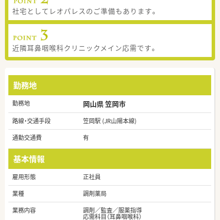
社宅としてレオパレスのご準備もあります。
近隣耳鼻咽喉科クリニックメイン応需です。
勤務地
勤務地
岡山県 笠岡市
路線・交通手段
笠岡駅 (JR山陽本線)
通勤交通費
有
基本情報
雇用形態
正社員
業種
調剤薬局
業務内容
調剤／監査／服薬指導
応需科目（耳鼻咽喉科）