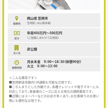
岡山県 笠岡市
笠岡駅 (JR山陽本線)
勤務地
年収450万円～500万円
（ご経験にあわせて応相談）
給与
非公開
法人名
月水木金 9：00～18：30（休憩90分）
火土 9：00～13：00
勤務時間
＜こんな薬局です＞
■笠岡駅徒歩圏内！JR通勤も可能な立地です。
■こぢんまりとした外観です。各種クレジットや電子マネーにも
対応しており、患者様のニーズに応える地元の調剤薬局です。
■近隣にはスーパーなどのお店が多くあり、お仕事帰りのお買い
物にも便利な立地です。