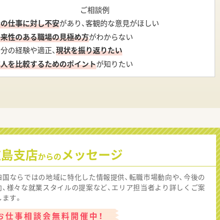
ご相談例
今の仕事に対し不安
があり、客観的な意見がほしい
将来性のある職場の見極め方
がわからない
自分の経験や適正、
現状を振り返りたい
求人を比較するためのポイント
が知りたい
広島支店
メッセージ
からの
四国ならではの地域に特化した情報提供、転職市場動向や、今後の
向、様々な就業スタイルの提案など、エリア担当者より詳しくご案
します。
お仕事相談会無料開催中！