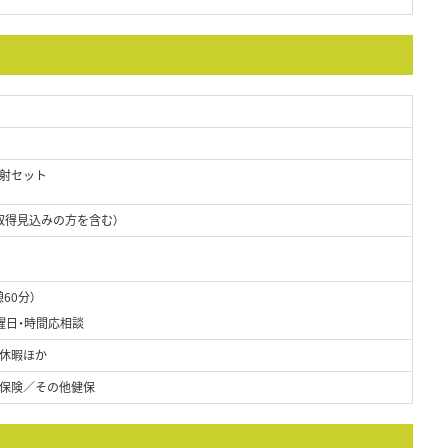
射セット
取得見込みの方を含む）
憩60分）
曜日・時間応相談
休暇ほか
保険／その他健保