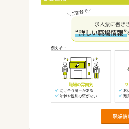
求人票に書き
“詳しい職場情報”
職場の雰囲気
ワ
助け合う風土がある
お
年齢や性別の壁がない
残
職場情