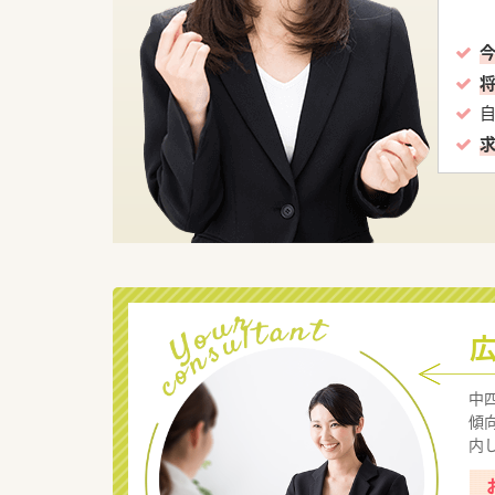
中
傾
内