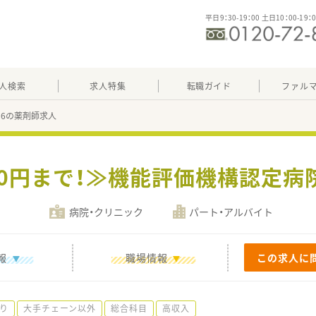
平日9：30-19：00 土日10：00-19：
人検索
求人特集
転職ガイド
ファル
886の薬剤師求人
000円まで！≫機能評価機構認定
病院・クリニック
パート・アルバイト
報
職場情報
この求人に
り
大手チェーン以外
総合科目
高収入