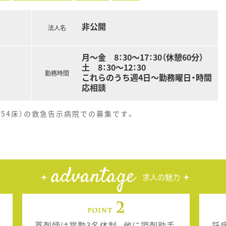
非公開
法人名
月～金 8：30～17：30（休憩60分）
土 8：30～12：30
勤務時間
これらのうち週4日～勤務曜日・時間
応相談
床54床）の救急告示病院での募集です。
advantage
求人の魅力
薬剤師は常勤3名体制。他に調剤助手
託