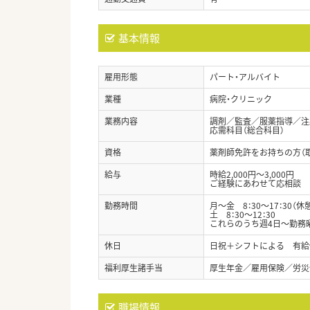
基本情報
雇用形態
パート・アルバイト
業種
病院・クリニック
業務内容
調剤／監査／服薬指導／注
応需科目（総合科目）
資格
薬剤師免許をお持ちの方（
給与
時給2,000円～3,000円
ご経験にあわせて応相談
勤務時間
月～金 8：30～17：30（休
土 8：30～12：30
これらのうち週4日～勤務
休日
日祝＋シフトによる 有給
福利厚生諸手当
厚生年金／雇用保険／労災
職場情報