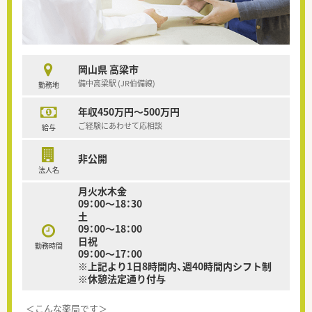
岡山県 高梁市
備中高梁駅 (JR伯備線)
勤務地
年収450万円～500万円
ご経験にあわせて応相談
給与
非公開
法人名
月火水木金
09：00～18：30
土
09：00～18：00
日祝
勤務時間
09：00～17：00
※上記より1日8時間内、週40時間内シフト制
※休憩法定通り付与
＜こんな薬局です＞