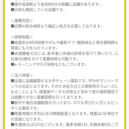
■備中高梁駅より徒歩約6分の距離に店舗があります。
■日祝も開局している店舗です。
＜業務内容＞
■近隣の総合病院より幅広い処方を応需しております。
＜研修制度＞
■疾患別のWEB研修やがんや緩和ケア・糖尿病など専任薬剤師も
育成にも力を入れています。
■未経験者の方には、新卒者と同様の研修を受けて頂いたり、入
社後4日間をかけて実務研修も可能です。
■e-ラーニングやOJT研修などもございます。
＜法人特徴＞
■全国に店舗展開する大手チェーン薬局です。95%がマンツーマ
ンでの出店となります。そのため処方元との関係性がスムーズに
なることにより、検査値データの共有など含めて他の調剤薬局で
は経験できない業務提携を行っております。
■駅中や複合店舗開発も行っており、OTCも学びたい方にもピッ
タリな薬局です。
■残業時間の平均は月10時間程度となります。残業は1分単位で
の支給になります。
■年間休日は123日ございます。夏季休暇3日、冬期休暇5日ござ