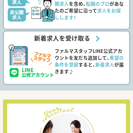
開求人
を含め、
転職のプロ
があな
たのご希望に沿って
求人をお探
しします！
新着求人を受け取る
ファルマスタッフLINE公式アカ
ウントを友だち追加して、
希望の
条件を登録
すると、
新着求人
が届
きます♪