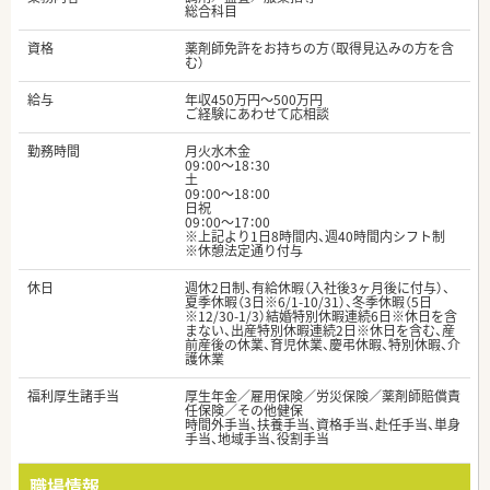
総合科目
資格
薬剤師免許をお持ちの方（取得見込みの方を含
む）
給与
年収450万円～500万円
ご経験にあわせて応相談
勤務時間
月火水木金
09：00～18：30
土
09：00～18：00
日祝
09：00～17：00
※上記より1日8時間内、週40時間内シフト制
※休憩法定通り付与
休日
週休2日制、有給休暇（入社後3ヶ月後に付与）、
夏季休暇（3日※6/1-10/31）、冬季休暇（5日
※12/30-1/3）結婚特別休暇連続6日※休日を含
まない、出産特別休暇連続2日※休日を含む、産
前産後の休業、育児休業、慶弔休暇、特別休暇、介
護休業
福利厚生諸手当
厚生年金／雇用保険／労災保険／薬剤師賠償責
任保険／その他健保
時間外手当、扶養手当、資格手当、赴任手当、単身
手当、地域手当、役割手当
職場情報