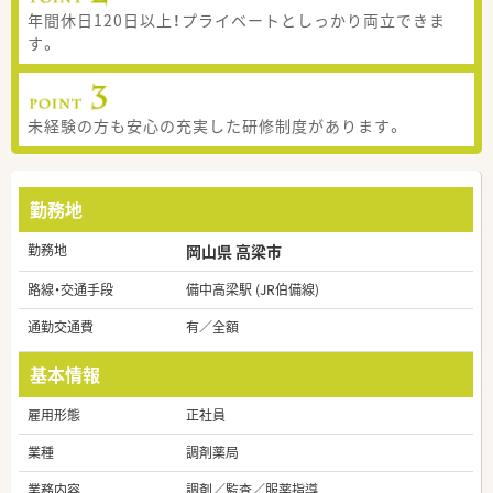
年間休日120日以上！プライベートとしっかり両立できま
す。
未経験の方も安心の充実した研修制度があります。
勤務地
勤務地
岡山県 高梁市
路線・交通手段
備中高梁駅 (JR伯備線)
通勤交通費
有／全額
基本情報
雇用形態
正社員
業種
調剤薬局
業務内容
調剤／監査／服薬指導