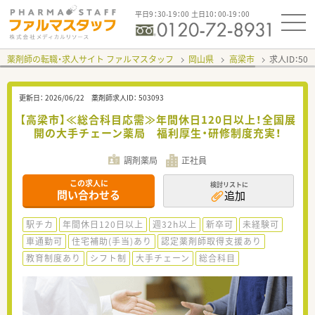
平日9：30-19：00 土日10：00-19：00
薬剤師の転職・求人サイト ファルマスタッフ
岡山県
高梁市
求人ID：50
更新日：
2026/06/22
薬剤師求人ID：
503093
【高梁市】≪総合科目応需≫年間休日120日以上！全国展
開の大手チェーン薬局 福利厚生・研修制度充実！
調剤薬局
正社員
この求人に
検討リストに
問い合わせる
追加
駅チカ
年間休日120日以上
週32h以上
新卒可
未経験可
車通勤可
住宅補助(手当)あり
認定薬剤師取得支援あり
教育制度あり
シフト制
大手チェーン
総合科目