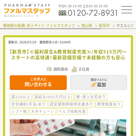
平日9：30-19：00 土日10：00-19：00
薬剤師の転職・求人サイト ファルマスタッフ
岡山県
新見市
ウエルシア
更新日：
2026/07/29
薬剤師求人ID：
610445
【新見市】≪福利厚生&教育制度充実≫/年収515万円～
スタートの高待遇！最新設備完備で未経験の方も安心
調剤薬局
正社員
この求人に
検討リストに
問い合わせる
追加
週32h以上
高給与(600万円以上)
寮・借上社宅あり
住宅補助(手当)あり
認定薬剤師取得支援あり
教育制度あり
シフト制
大手チェーン
ヘルプ体制充実