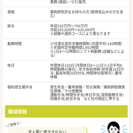
業務（施設）／OTC販売
資格
薬剤師免許をお持ちの方（取得見込みの方を含
む）
給与
年収530万円～700万円
月給355,000円～420,000円
※経験や選択コースにより異なります
勤務時間
1ｹ月単位変形労働時間制 (月間平均：166時間)
※年間所定労働時間1,992時間
※1日4～15時間のシフト制勤務（店舗などによ
る）
休日
年間休日120日（月間休日8～11日※1日平均8
時間勤務の場合）、年次有給休暇（初年度10日付
与、最高年間20日付与、時間単位取得可）、慶弔
休暇
福利厚生諸手当
厚生年金／雇用保険／労災保険／薬剤師賠償責
任保険／その他健保
通勤手当/時間外手当/休日手当/深夜勤務手当/
役職手当/赴任手当 など社内規定に準ずる
職場情報
求人票に書ききれない