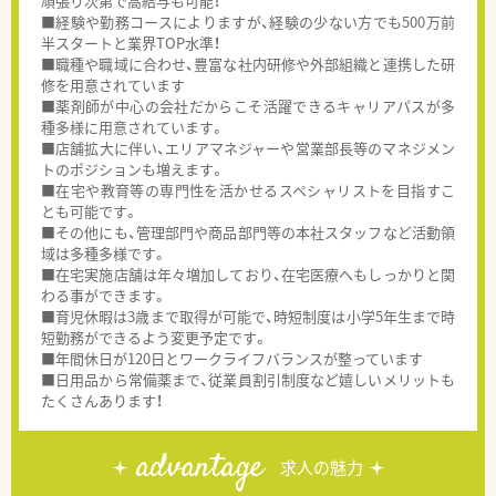
頑張り次第で高給与も可能！
■経験や勤務コースによりますが、経験の少ない方でも500万前
半スタートと業界TOP水準！
■職種や職域に合わせ、豊富な社内研修や外部組織と連携した研
修を用意されています
■薬剤師が中心の会社だからこそ活躍できるキャリアパスが多
種多様に用意されています。
■店舗拡大に伴い、エリアマネジャーや営業部長等のマネジメン
トのポジションも増えます。
■在宅や教育等の専門性を活かせるスペシャリストを目指すこ
とも可能です。
■その他にも、管理部門や商品部門等の本社スタッフなど活動領
域は多種多様です。
■在宅実施店舗は年々増加しており、在宅医療へもしっかりと関
わる事ができます。
■育児休暇は3歳まで取得が可能で、時短制度は小学5年生まで時
短勤務ができるよう変更予定です。
■年間休日が120日とワークライフバランスが整っています
■日用品から常備薬まで、従業員割引制度など嬉しいメリットも
たくさんあります！
advantage
求人の魅力