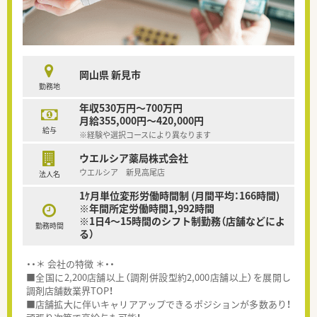
岡山県 新見市
勤務地
年収530万円～700万円
月給355,000円～420,000円
給与
※経験や選択コースにより異なります
ウエルシア薬局株式会社
ウエルシア 新見高尾店
法人名
1ｹ月単位変形労働時間制 (月間平均：166時間)
※年間所定労働時間1,992時間
※1日4～15時間のシフト制勤務（店舗などによ
勤務時間
る）
・・＊ 会社の特徴 ＊・・
■全国に2,200店舗以上（調剤併設型約2,000店舗以上）を展開し
調剤店舗数業界TOP！
■店舗拡大に伴いキャリアアップできるポジションが多数あり！