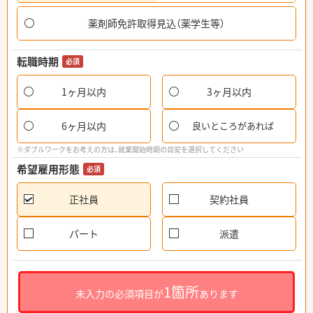
薬剤師免許取得見込（薬学生等）
転職時期
必須
1ヶ月以内
3ヶ月以内
6ヶ月以内
良いところがあれば
※ダブルワークをお考えの方は、就業開始時期の目安を選択してください
希望雇用形態
必須
正社員
契約社員
パート
派遣
1箇所
未入力の必須項目が
あります