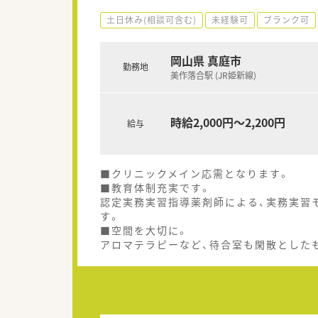
土日休み(相談可含む)
未経験可
ブランク可
岡山県 真庭市
勤務地
美作落合駅 (JR姫新線)
時給2,000円～2,200円
給与
■クリニックメイン応需となります。
■教育体制充実です。
認定実務実習指導薬剤師による、実務実習
す。
■空間を大切に。
アロマテラピーなど、待合室も閑散とした