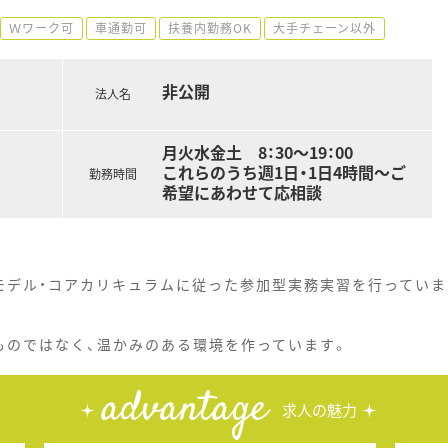
Ｗワーク可
車通勤可
扶養内勤務OK
大手チェーン以外
非公開
法人名
月火水金土 8：30～19：00
これらのうち週1日・1日4時間～ご
勤務時間
希望にあわせて応相談
モデル・コアカリキュラムに従った参加型実務実習を行っていま
ものではなく、温かみのある環境を作っています。
advantage
求人の魅力