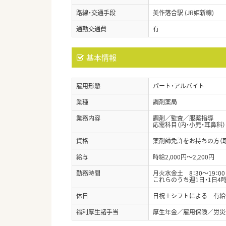
路線・交通手段
美作落合駅 (JR姫新線)
通勤交通費
有
基本情報
雇用形態
パート・アルバイト
業種
調剤薬局
業務内容
調剤／監査／服薬指導
応需科目（内・小児・耳鼻科）
資格
薬剤師免許をお持ちの方（
給与
時給2,000円～2,200円
勤務時間
月火水金土 8：30～19：00
これらのうち週1日・1日
休日
日祝＋シフトによる 有給
福利厚生諸手当
厚生年金／雇用保険／労災