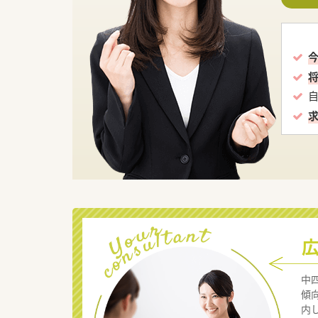
中
傾
内