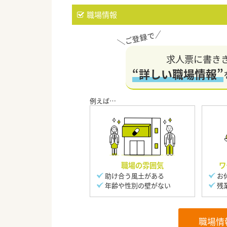
職場情報
求人票に書き
“詳しい職場情報”
職場の雰囲気
ワ
助け合う風土がある
お
年齢や性別の壁がない
残
職場情