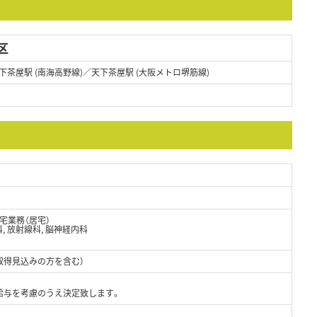
区
下茶屋駅 (南海高野線)／天下茶屋駅 (大阪メトロ堺筋線)
宅業務（居宅）
科, 放射線科, 脳神経内科
取得見込みの方を含む）
給与を考慮のうえ決定致します。