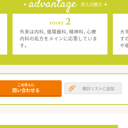
advantage
求人の魅力
外来は内科, 循環器科, 精神科, 心療
大
内科の処方をメインに応需していま
す
す。
や
この求人に
検討リストに追加
問い合わせる