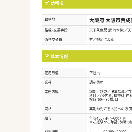
勤務地
大阪府 大阪市西成
勤務地
路線・交通手段
天下茶屋駅 (南海本線)／天
通勤交通費
有／規定による
基本情報
雇用形態
正社員
業種
調剤薬局
業務内容
調剤／監査／服薬指導／在
科目：心療内科, 精神科, 内
枚数：60～70枚/日
資格
薬剤師免許をお持ちの方（
給与
年収450万円～600万円
※ご経験やご年齢、前職の
勤務時間
月 09：00～20：00