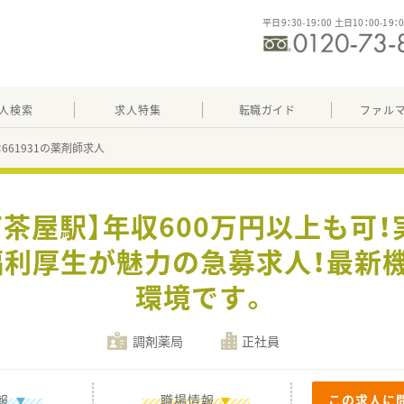
平日9：30-19：00 土日10：00-19：
人検索
求人特集
転職ガイド
ファル
：661931の薬剤師求人
茶屋駅】年収600万円以上も可！
利厚生が魅力の急募求人！最新
環境です。
調剤薬局
正社員
報
職場情報
この求人に