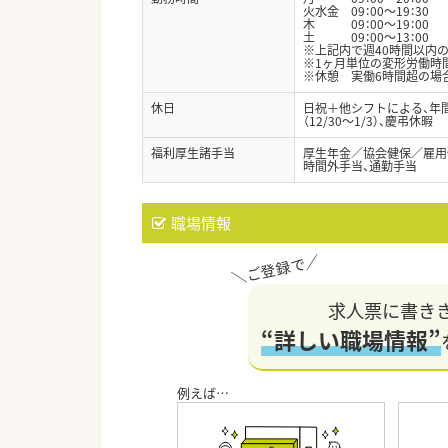
火水金 09：00～19：30
木 09：00～19：00
土 09：00～13：00
※上記内で週40時間以内
※1ヶ月単位の変形労働時
※休憩 実働6時間超の場合
休日
日祝＋他シフトによる、年間
（12/30～1/3）、慶弔休暇
福利厚生諸手当
厚生年金／協会健保／雇用
時間外手当、通勤手当
職場情報
求人票に書き
“詳しい職場情報”