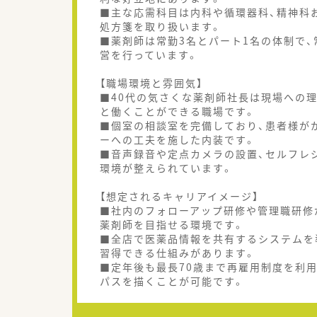
■主な応需科目は内科や循環器科、精神科お
処方箋を取り扱います。
■薬剤師は常勤3名とパート1名の体制で、
営を行っています。
【職場環境と雰囲気】
■40代の気さくな薬剤師社長は現場への
と働くことができる職場です。
■個室の相談室を完備しており、患者様が
ーへの工夫を施した内装です。
■音声録音や定点カメラの設置、セルフレ
環境が整えられています。
【想定されるキャリアイメージ】
■社内のフォローアップ研修や管理職研修
薬剤師を目指せる環境です。
■全店で医薬品情報を共有するシステムを
習得できる仕組みがあります。
■定年後も最長70歳まで再雇用制度を利
パスを描くことが可能です。