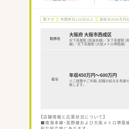
駅チカ
年間休日120日以上
高給与(600万円
大阪府 大阪市西成区
勤務地
天下茶屋駅 (南海本線)／天下茶屋駅 (
線)／天下茶屋駅 (大阪メトロ堺筋線)
年収450万円～600万円
給与
※ご経験やご年齢、前職の給与を考慮
致します。
【店舗情報と応需状況について】
■南海本線・高野線および大阪メトロ堺筋
利な好立地にあります。