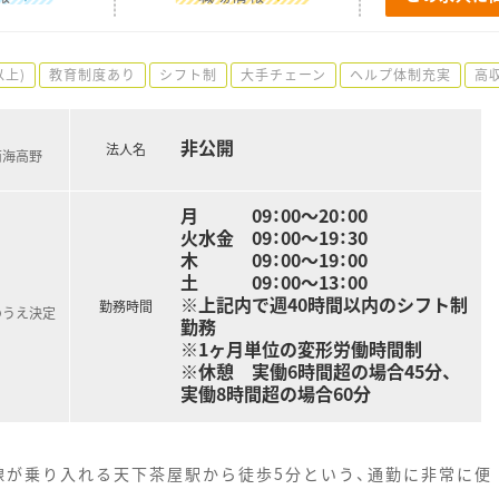
以上)
教育制度あり
シフト制
大手チェーン
ヘルプ体制充実
高
非公開
法人名
南海高野
月 09：00～20：00
火水金 09：00～19：30
木 09：00～19：00
土 09：00～13：00
※上記内で週40時間以内のシフト制
勤務時間
のうえ決定
勤務
※1ヶ月単位の変形労働時間制
※休憩 実働6時間超の場合45分、
実働8時間超の場合60分
線が乗り入れる天下茶屋駅から徒歩5分という、通勤に非常に便