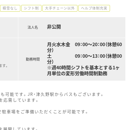
積雪なし
シフト制
大手チェーン以外
ヘルプ体制充実
非公開
法人名
月火水木金 09：00～20：00（休憩60
分）
土 09：00～13：00（休憩00
勤務時間
分）
ます。
※週40時間シフトを基本とする1ヶ
月単位の変形労働時間制勤務
勤も可能です。JR・津久野駅からバスもございます。
箋を応需しています。
で駐車場をご準備いただくことが可能です。
を展開しています。