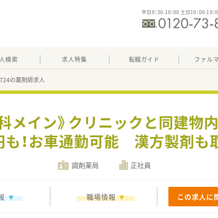
平日9：30-19：00 土日10：00-19：
人検索
求人特集
転職ガイド
ファル
54724の薬剤師求人
外科メイン》クリニックと同建物
万円も！お車通勤可能 漢方製剤も
調剤薬局
正社員
報
職場情報
この求人に