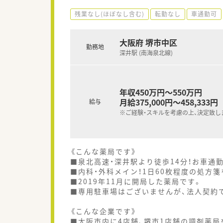
残業なし(ほぼなし含む)
転勤なし
車通勤可
大阪府 堺市中区
勤務地
深井駅 (南海泉北線)
年収450万円～550万円
月給375,000円～458,333円
給与
※ご経験・スキルを考慮の上、決定致し
《こんな薬局です》
■泉北高速・深井駅より徒歩14分！お車通
■内科・外科メイン！1日60枚程度の処方
■2019年11月に開局した薬局です。
■専用駐車場はございませんが、法人契約
《こんな企業です》
■大阪市内に4店舗、堺市1店舗の調剤薬局