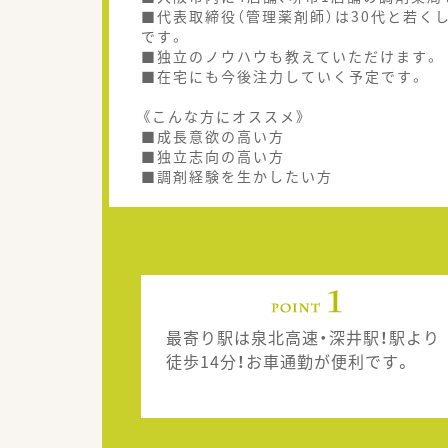
■代表取締役（管理薬剤師）は30代と若く
です。
■独立のノウハウも教えていただけます。
■在宅にも今後注力していく予定です。
《こんな方にオススメ》
■成長意欲の高い方
■独立志向の高い方
■調剤経験を生かしたい方
最寄り駅は泉北高速・深井駅！駅より
徒歩14分！お車通勤が便利です。