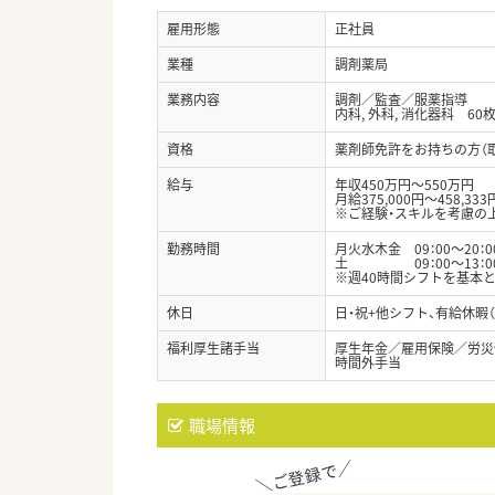
雇用形態
正社員
業種
調剤薬局
業務内容
調剤／監査／服薬指導
内科, 外科, 消化器科 60枚
資格
薬剤師免許をお持ちの方（
給与
年収450万円～550万円
月給375,000円～458,333
※ご経験・スキルを考慮の
勤務時間
月火水木金 09：00～20：0
土 09：00～13：00
※週40時間シフトを基本
休日
日・祝+他シフト、有給休暇
福利厚生諸手当
厚生年金／雇用保険／労災
時間外手当
職場情報