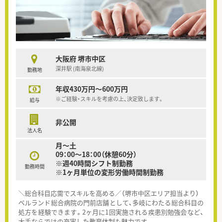
大阪府 堺市中区
深井駅 (南海泉北線)
勤務地
年収430万円～600万円
※ご経験・スキルを考慮の上、決定致します。
給与
非公開
法人名
月～土
09：00～18：00（休憩60分）
※週40時間シフト制勤務
勤務時間
※1ヶ月単位の変形労働時間制勤務
＼総合科目応需でスキルを高める／（堺市中区エリア担当より）
ベルランド総合病院の門前店舗として、多岐にわたる総合科目の
処方を経験できます。2ヶ月に1回実施される疾患別勉強会など、
大手ならではの充実した教育体制も魅力です。