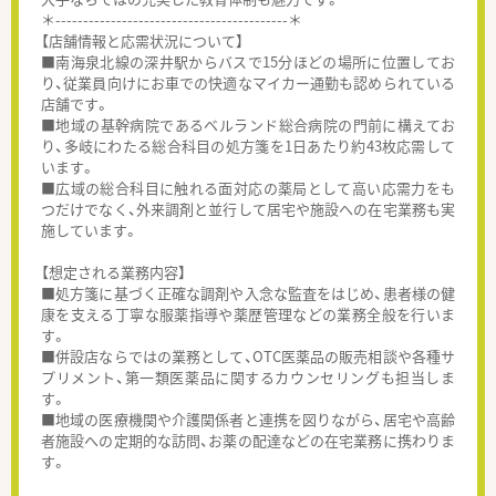
＊------------------------------------------＊
【店舗情報と応需状況について】
■南海泉北線の深井駅からバスで15分ほどの場所に位置してお
り、従業員向けにお車での快適なマイカー通勤も認められている
店舗です。
■地域の基幹病院であるベルランド総合病院の門前に構えてお
り、多岐にわたる総合科目の処方箋を1日あたり約43枚応需して
います。
■広域の総合科目に触れる面対応の薬局として高い応需力をも
つだけでなく、外来調剤と並行して居宅や施設への在宅業務も実
施しています。
【想定される業務内容】
■処方箋に基づく正確な調剤や入念な監査をはじめ、患者様の健
康を支える丁寧な服薬指導や薬歴管理などの業務全般を行いま
す。
■併設店ならではの業務として、OTC医薬品の販売相談や各種サ
プリメント、第一類医薬品に関するカウンセリングも担当しま
す。
■地域の医療機関や介護関係者と連携を図りながら、居宅や高齢
者施設への定期的な訪問、お薬の配達などの在宅業務に携わりま
す。