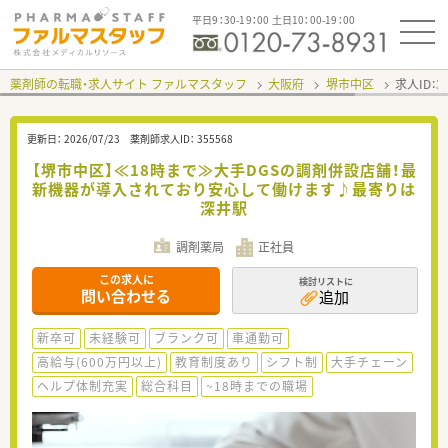
平日9：30-19：00 土日10：00-19：00
薬剤師の転職・求人サイト ファルマスタッフ
大阪府
堺市中区
求人ID：
更新日：
2026/07/23
薬剤師求人ID：
355568
【堺市中区】≪18時まで≫大手DGSの調剤併設店舗！最
新機器が導入されており安心して働けます♪最寄りは
深井駅
調剤薬局
正社員
この求人に
検討リストに
問い合わせる
追加
新卒可
未経験可
ブランク可
車通勤可
高給与(600万円以上)
教育制度あり
シフト制
大手チェーン
ヘルプ体制充実
総合科目
~18時までの職場