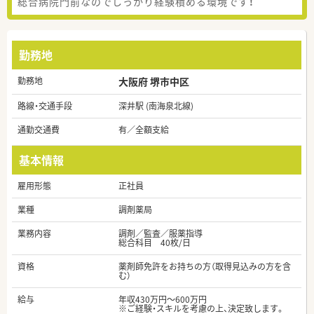
総合病院門前なのでしっかり経験積める環境です！
勤務地
勤務地
大阪府 堺市中区
路線・交通手段
深井駅 (南海泉北線)
通勤交通費
有／全額支給
基本情報
雇用形態
正社員
業種
調剤薬局
業務内容
調剤／監査／服薬指導
総合科目 40枚/日
資格
薬剤師免許をお持ちの方（取得見込みの方を含
む）
給与
年収430万円～600万円
※ご経験・スキルを考慮の上、決定致します。