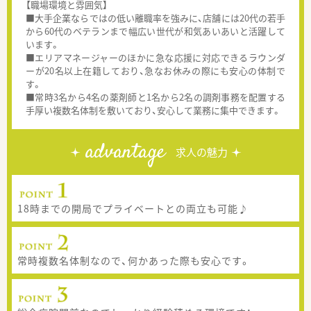
【職場環境と雰囲気】
■大手企業ならではの低い離職率を強みに、店舗には20代の若手
から60代のベテランまで幅広い世代が和気あいあいと活躍して
います。
■エリアマネージャーのほかに急な応援に対応できるラウンダ
ーが20名以上在籍しており、急なお休みの際にも安心の体制で
す。
■常時3名から4名の薬剤師と1名から2名の調剤事務を配置する
手厚い複数名体制を敷いており、安心して業務に集中できます。
advantage
求人の魅力
18時までの開局でプライベートとの両立も可能♪
常時複数名体制なので、何かあった際も安心です。