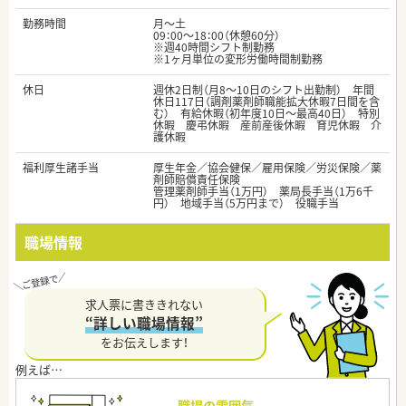
勤務時間
月～土
09：00～18：00（休憩60分）
※週40時間シフト制勤務
※1ヶ月単位の変形労働時間制勤務
休日
週休2日制（月8～10日のシフト出勤制） 年間
休日117日（調剤薬剤師職能拡大休暇7日間を含
む） 有給休暇（初年度10日～最高40日） 特別
休暇 慶弔休暇 産前産後休暇 育児休暇 介
護休暇
福利厚生諸手当
厚生年金／協会健保／雇用保険／労災保険／薬
剤師賠償責任保険
管理薬剤師手当（1万円） 薬局長手当（1万6千
円） 地域手当（5万円まで） 役職手当
職場情報
求人票に書ききれない
“詳しい職場情報”
をお伝えします！
職場の雰囲気