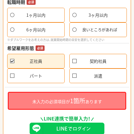
転職時期
必須
1ヶ月以内
3ヶ月以内
6ヶ月以内
良いところがあれば
※ダブルワークをお考えの方は、就業開始時期の目安を選択してください
希望雇用形態
必須
正社員
契約社員
パート
派遣
1箇所
未入力の必須項目が
あります
LINE連携で簡単入力！