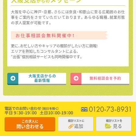
からの
大阪を中心に神戸・京都、さらには奈良・和歌山に至る広範囲のお仕
事をご案内をさせていただいております。あらゆる職種、就業形態
の求人提案が可能です。
お仕事相談会無料開催中！
更に、お忙しい方やキャリアの棚卸がしたい方に朗報!
エリアを熟知したコンサルタントによる、
“出張”個別相談サービスも同時開催中です。
大阪支店からの
無料相談会を予約
最新情報
この求人に
検討リストに
検討リストを
追加
見る
問い合わせる