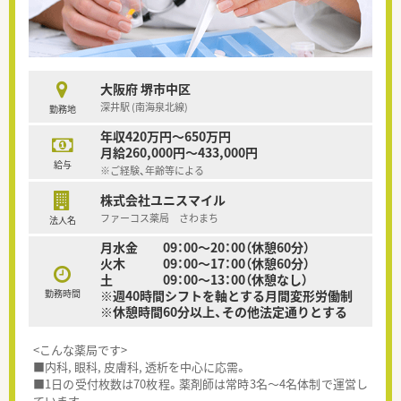
大阪府 堺市中区
深井駅 (南海泉北線)
勤務地
年収420万円～650万円
月給260,000円～433,000円
給与
※ご経験、年齢等による
株式会社ユニスマイル
ファーコス薬局 さわまち
法人名
月水金 09：00～20：00（休憩60分）
火木 09：00～17：00（休憩60分）
土 09：00～13：00（休憩なし）
勤務時間
※週40時間シフトを軸とする月間変形労働制
※休憩時間60分以上、その他法定通りとする
<こんな薬局です>
■内科, 眼科, 皮膚科, 透析を中心に応需。
■1日の受付枚数は70枚程。薬剤師は常時3名～4名体制で運営し
ています。