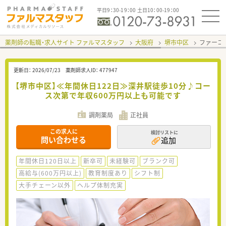
平日9：30-19：00 土日10：00-19：00
薬剤師の転職・求人サイト ファルマスタッフ
大阪府
堺市中区
ファーコ
更新日：
2026/07/23
薬剤師求人ID：
477947
【堺市中区】≪年間休日122日≫深井駅徒歩10分♪コー
ス次第で年収600万円以上も可能です
調剤薬局
正社員
この求人に
検討リストに
問い合わせる
追加
年間休日120日以上
新卒可
未経験可
ブランク可
高給与(600万円以上)
教育制度あり
シフト制
大手チェーン以外
ヘルプ体制充実