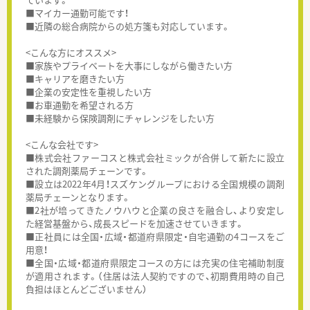
■マイカー通勤可能です！
■近隣の総合病院からの処方箋も対応しています。
<こんな方にオススメ>
■家族やプライベートを大事にしながら働きたい方
■キャリアを磨きたい方
■企業の安定性を重視したい方
■お車通勤を希望される方
■未経験から保険調剤にチャレンジをしたい方
<こんな会社です>
■株式会社ファーコスと株式会社ミックが合併して新たに設立
された調剤薬局チェーンです。
■設立は2022年4月！スズケングループにおける全国規模の調剤
薬局チェーンとなります。
■2社が培ってきたノウハウと企業の良さを融合し、より安定し
た経営基盤から、成長スピードを加速させていきます。
■正社員には全国・広域・都道府県限定・自宅通勤の4コースをご
用意！
■全国・広域・都道府県限定コースの方には充実の住宅補助制度
が適用されます。（住居は法人契約ですので、初期費用時の自己
負担はほとんどございません）