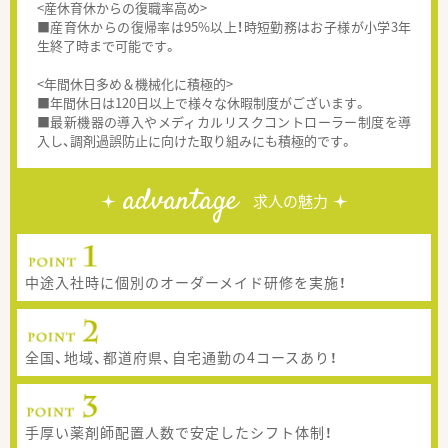
<産休育休からの復職率高め>
■産育休からの復帰率は95%以上！時短勤務はお子様が小学3年
生終了時まで可能です。
<年間休日多め＆機械化に積極的>
■年間休日は120日以上で様々な休暇制度がございます。
■最新機器の導入やメディカルリスクコントローラー制度を導
入し、調剤過誤防止に向けた取り組みにも積極的です。
advantage
求人の魅力
中途入社時に個別のオーダーメイド研修を実施！
全国、地域、都道府県、自宅通勤の4コースあり！
手厚い薬剤師配置人数で安定したシフト体制！