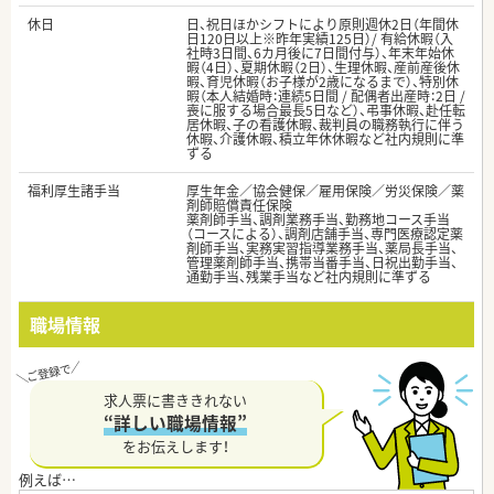
休日
日、祝日ほかシフトにより原則週休2日（年間休
日120日以上※昨年実績125日）/ 有給休暇（入
社時3日間、6カ月後に7日間付与）、年末年始休
暇（4日）、夏期休暇（2日）、生理休暇、産前産後休
暇、育児休暇（お子様が2歳になるまで）、特別休
暇（本人結婚時：連続5日間 / 配偶者出産時：2日 /
喪に服する場合最長5日など）、弔事休暇、赴任転
居休暇、子の看護休暇、裁判員の職務執行に伴う
休暇、介護休暇、積立年休休暇など社内規則に準
ずる
福利厚生諸手当
厚生年金／協会健保／雇用保険／労災保険／薬
剤師賠償責任保険
薬剤師手当、調剤業務手当、勤務地コース手当
（コースによる）、調剤店舗手当、専門医療認定薬
剤師手当、実務実習指導業務手当、薬局長手当、
管理薬剤師手当、携帯当番手当、日祝出勤手当、
通勤手当、残業手当など社内規則に準ずる
職場情報
求人票に書ききれない
“詳しい職場情報”
をお伝えします！