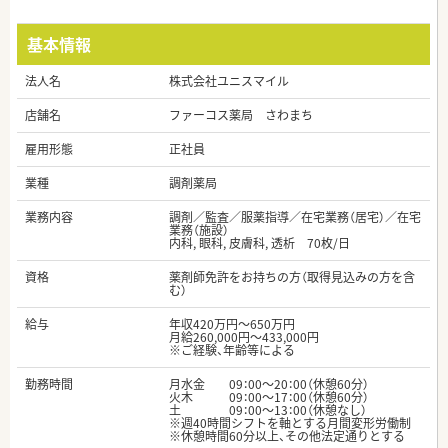
基本情報
法人名
株式会社ユニスマイル
店舗名
ファーコス薬局 さわまち
雇用形態
正社員
業種
調剤薬局
業務内容
調剤／監査／服薬指導／在宅業務（居宅）／在宅
業務（施設）
内科, 眼科, 皮膚科, 透析 70枚/日
資格
薬剤師免許をお持ちの方（取得見込みの方を含
む）
給与
年収420万円～650万円
月給260,000円～433,000円
※ご経験、年齢等による
勤務時間
月水金 09：00～20：00（休憩60分）
火木 09：00～17：00（休憩60分）
土 09：00～13：00（休憩なし）
※週40時間シフトを軸とする月間変形労働制
※休憩時間60分以上、その他法定通りとする