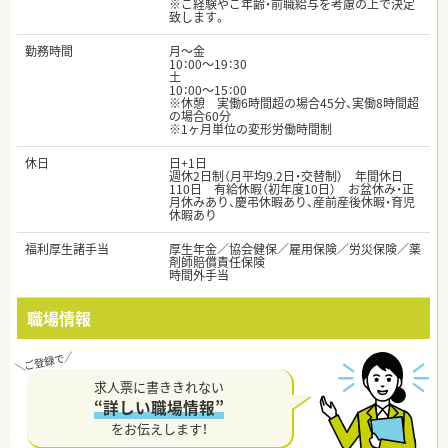
※ご経験やご年齢・前職給与を考慮の上で決定
致します。
勤務時間
月～金
10：00～19：30
土
10：00～15：00
※休憩 実働6時間超の場合45分、実働8時間超
の場合60分
※1ヶ月単位の変形労働時間制
休日
日+1日
週休2日制（月平均9.2日・交替制） 年間休日
110日 有給休暇（初年度10日） お盆休み・正
月休みあり、慶弔休暇あり、産前産後休暇・育児
休暇あり
福利厚生諸手当
厚生年金／協会健保／雇用保険／労災保険／薬
剤師賠償責任保険
時間外手当
職場情報
求人票に書ききれない
“詳しい職場情報”
をお伝えします！