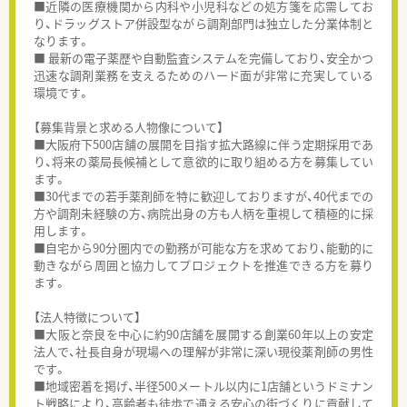
■近隣の医療機関から内科や小児科などの処方箋を応需してお
り、ドラッグストア併設型ながら調剤部門は独立した分業体制と
なります。
■ 最新の電子薬歴や自動監査システムを完備しており、安全かつ
迅速な調剤業務を支えるためのハード面が非常に充実している
環境です。
【募集背景と求める人物像について】
■大阪府下500店舗の展開を目指す拡大路線に伴う定期採用であ
り、将来の薬局長候補として意欲的に取り組める方を募集してい
ます。
■30代までの若手薬剤師を特に歓迎しておりますが、40代までの
方や調剤未経験の方、病院出身の方も人柄を重視して積極的に採
用します。
■自宅から90分圏内での勤務が可能な方を求めており、能動的に
動きながら周囲と協力してプロジェクトを推進できる方を募り
ます。
【法人特徴について】
■大阪と奈良を中心に約90店舗を展開する創業60年以上の安定
法人で、社長自身が現場への理解が非常に深い現役薬剤師の男性
です。
■地域密着を掲げ、半径500メートル以内に1店舗というドミナン
ト戦略により、高齢者も徒歩で通える安心の街づくりに貢献して