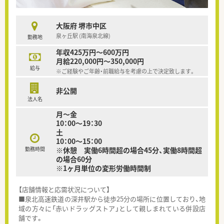
大阪府 堺市中区
泉ヶ丘駅 (南海泉北線)
勤務地
年収425万円～600万円
月給220,000円～350,000円
給与
※ご経験やご年齢・前職給与を考慮の上で決定致します。
非公開
法人名
月～金
10：00～19：30
土
10：00～15：00
勤務時間
※休憩 実働6時間超の場合45分、実働8時間超
の場合60分
※1ヶ月単位の変形労働時間制
【店舗情報と応需状況について】
■泉北高速鉄道の深井駅から徒歩25分の場所に位置しており、地
域の方々に「赤いドラッグストア」として親しまれている併設店
舗です。