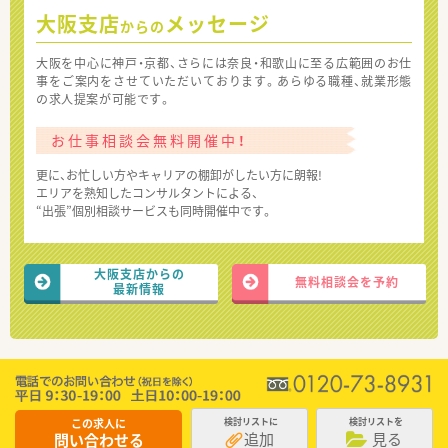
大阪支店
メッセージ
からの
大阪を中心に神戸・京都、さらには奈良・和歌山に至る広範囲のお仕
事をご案内をさせていただいております。あらゆる職種、就業形態
の求人提案が可能です。
お仕事相談会無料開催中！
更に、お忙しい方やキャリアの棚卸がしたい方に朗報!
エリアを熟知したコンサルタントによる、
“出張”個別相談サービスも同時開催中です。
大阪支店からの
無料相談会を予約
最新情報
この求人に
検討リストに
検討リストを
追加
見る
問い合わせる