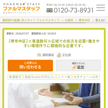
平日9：30-19：00 土日10：00-19：00
薬剤師の転職・求人サイト ファルマスタッフ
大阪府
堺市中区
求人ID：
更新日：
2026/07/07
薬剤師求人ID：
541933
【堺市中区】≪車通勤可≫広域での処方を応需！働きや
すい環境作りに積極的な企業です。
調剤薬局
正社員
この求人に
検討リストに
問い合わせる
追加
車通勤可
高給与(600万円以上)
シフト制
大手チェーン以外