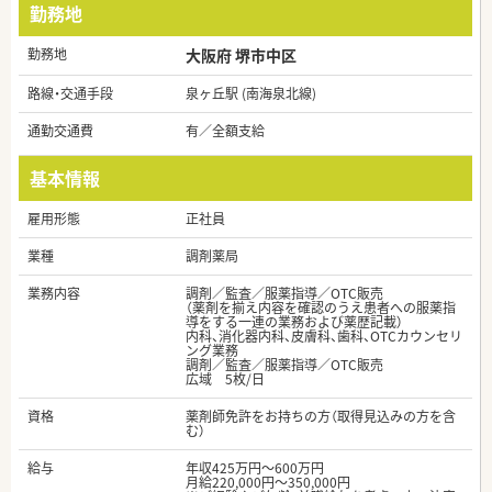
勤務地
勤務地
大阪府 堺市中区
路線・交通手段
泉ヶ丘駅 (南海泉北線)
通勤交通費
有／全額支給
基本情報
雇用形態
正社員
業種
調剤薬局
業務内容
調剤／監査／服薬指導／OTC販売
（薬剤を揃え内容を確認のうえ患者への服薬指
導をする一連の業務および薬歴記載）
内科、消化器内科、皮膚科、歯科、OTCカウンセリ
ング業務
調剤／監査／服薬指導／OTC販売
広域 5枚/日
資格
薬剤師免許をお持ちの方（取得見込みの方を含
む）
給与
年収425万円～600万円
月給220,000円～350,000円