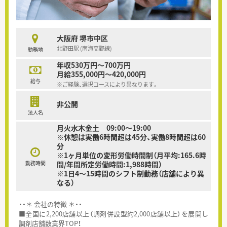
大阪府 堺市中区
北野田駅 (南海高野線)
勤務地
年収530万円～700万円
月給355,000円～420,000円
給与
※ご経験、選択コースにより異なります。
非公開
法人名
月火水木金土 09:00〜19:00
※休憩は実働6時間超は45分、実働8時間超は60
分
※1ヶ月単位の変形労働時間制（月平均:165.6時
勤務時間
間/年間所定労働時間:1,988時間）
※1日4～15時間のシフト制勤務（店舗により異
なる）
・・＊ 会社の特徴 ＊・・
■全国に2,200店舗以上（調剤併設型約2,000店舗以上）を展開し
調剤店舗数業界TOP！