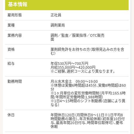
基本情報
雇用形態
正社員
業種
調剤薬局
業務内容
調剤／監査／服薬指導／OTC販売
面
資格
薬剤師免許をお持ちの方（取得見込みの方を含
む）
給与
年収530万円～700万円
月給355,000円～420,000円
※ご経験、選択コースにより異なります。
勤務時間
月火水木金土 09:00〜19:00
※休憩は実働6時間超は45分、実働8時間超は60
分
※1ヶ月単位の変形労働時間制（月平均:165.6時
間/年間所定労働時間:1,988時間）
※1日4～15時間のシフト制勤務（店舗により異
なる）
休日
年間休日120日（月間休日8～11日※1日平均8
時間勤務の場合）、年次有給休暇（初年度10日付
与、最高年間20日付与、時間単位取得可）、慶弔
休暇