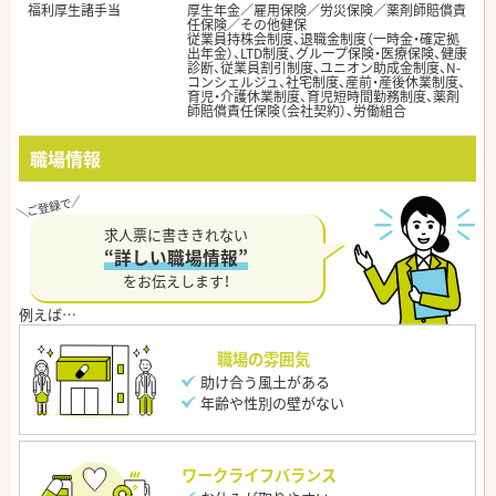
福利厚生諸手当
厚生年金／雇用保険／労災保険／薬剤師賠償責
任保険／その他健保
従業員持株会制度、退職金制度（一時金・確定拠
出年金）、LTD制度、グループ保険・医療保険、健康
診断、従業員割引制度、ユニオン助成金制度、N-
コンシェルジュ、社宅制度、産前・産後休業制度、
育児・介護休業制度、育児短時間勤務制度、薬剤
師賠償責任保険（会社契約）、労働組合
職場情報
求人票に書ききれない
“詳しい職場情報”
をお伝えします！
職場の雰囲気
助け合う風土がある
年齢や性別の壁がない
ワークライフバランス