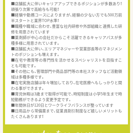
■店舗拡大に伴いキャリアアップできるポジションが多数あり！
頑張り次第で高給与も可能！
■経験や勤務コースによりますが、経験の少ない方でも500万前
半スタートと業界TOP水準！
■職種や職域に合わせ、豊富な社内研修や外部組織と連携した研
修を用意されています
■薬剤師が中心の会社だからこそ活躍できるキャリアパスが多
種多様に用意されています。
■店舗拡大に伴い、エリアマネジャーや営業部長等のマネジメン
トのポジションも増えます。
■在宅や教育等の専門性を活かせるスペシャリストを目指すこ
とも可能です。
■その他にも、管理部門や商品部門等の本社スタッフなど活動領
域は多種多様です。
■在宅実施店舗は年々増加しており、在宅医療へもしっかりと関
わる事ができます。
■育児休暇は3歳まで取得が可能で、時短制度は小学5年生まで時
短勤務ができるよう変更予定です。
■年間休日が120日とワークライフバランスが整っています
■日用品から常備薬まで、従業員割引制度など嬉しいメリットも
たくさんあります！