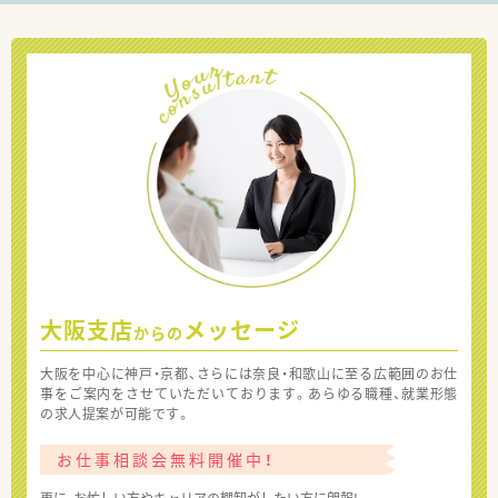
大阪支店
メッセージ
からの
大阪を中心に神戸・京都、さらには奈良・和歌山に至る広範囲のお仕
事をご案内をさせていただいております。あらゆる職種、就業形態
の求人提案が可能です。
お仕事相談会無料開催中！
更に、お忙しい方やキャリアの棚卸がしたい方に朗報!