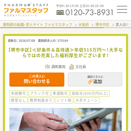
平日9：30-19：00 土日10：00-19：00
薬剤師の転職・求人サイト ファルマスタッフ
大阪府
堺市中区
求人ID：
更新日：
2026/07/08
薬剤師求人ID：
579164
【堺市中区】≪好条件＆高待遇≫年収515万円～！大手な
らではの充実した福利厚生がございます！
調剤薬局
正社員
この求人に
検討リストに
問い合わせる
追加
未経験可
ブランク可
車通勤可
高給与(600万円以上)
積雪なし
教育制度あり
シフト制
大手チェーン