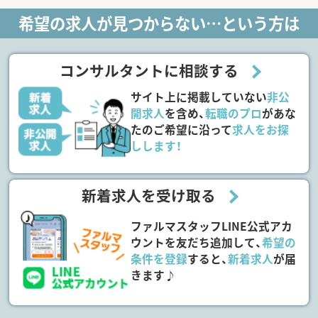
希望の求人が見つからない…という方は
コンサルタントに相談する
サイト上に掲載していない
非公
開求人
を含め、
転職のプロ
があな
たのご希望に沿って
求人をお探
しします！
新着求人を受け取る
ファルマスタッフLINE公式アカ
ウントを友だち追加して、
希望の
条件を登録
すると、
新着求人
が届
きます♪