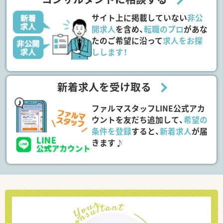
サイト上に掲載していない
非公
開求人
を含め、
転職のプロ
があな
たのご希望に沿って
求人をお探
しします！
新着求人を受け取る
ファルマスタッフLINE公式アカ
ウントを友だち追加して、
希望の
条件を登録
すると、
新着求人
が届
きます♪