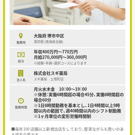
大阪府 堺市中区
深井駅 (南海泉北線)
勤務地
年収400万円～770万円
月給270,000円～360,000円
給与
※経験・年齢・選択コースによります
株式会社スギ薬局
スギ薬局 土塔町店
法人名
月火水木金 10：00～19：00
※休憩：実働6時間超の場合45分、実働8時間超の
場合60分
※1日8時間勤務を基本とし、1日4時間以上9時
勤務時間
間以内の範囲で、週40時間以内のシフト制勤務
※1ヶ月単位の変形労働時間制
■毎年100 店舗以上新規出店をしており、堅実ながらも勢いのあ
る成長企業です