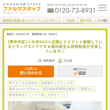
平日9：30-19：00 土日10：00-19：00
薬剤師の転職・求人サイト ファルマスタッフ
大阪府
堺市中区
スギ薬局
更新日：
2026/07/30
薬剤師求人ID：
585411
【堺市中区】≪大手DGS≫近隣にドミナント展開してい
るドラッグストアです★福利厚生＆研修制度が充実し
ています◎
調剤薬局
正社員
この求人に
検討リストに
問い合わせる
追加
駅チカ
土日祝休み
未経験可
ブランク可
高給与(600万円以上)
認定薬剤師取得支援あり
積雪なし
教育制度あり
シフト制
大手チェーン