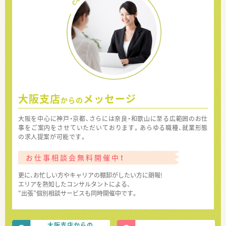
大阪支店
メッセージ
からの
大阪を中心に神戸・京都、さらには奈良・和歌山に至る広範囲のお仕
事をご案内をさせていただいております。あらゆる職種、就業形態
の求人提案が可能です。
お仕事相談会無料開催中！
更に、お忙しい方やキャリアの棚卸がしたい方に朗報!
エリアを熟知したコンサルタントによる、
“出張”個別相談サービスも同時開催中です。
大阪支店からの