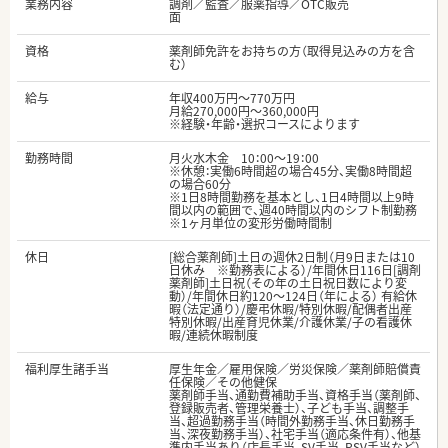
業務内容
調剤／監査／服薬指導／OTC販売
面
資格
薬剤師免許をお持ちの方（取得見込みの方を含
む）
給与
年収400万円～770万円
月給270,000円～360,000円
※経験・年齢・選択コースによります
勤務時間
月火水木金 10：00～19：00
※休憩：実働6時間超の場合45分、実働8時間超
の場合60分
※1日8時間勤務を基本とし、1日4時間以上9時
間以内の範囲で、週40時間以内のシフト制勤務
※1ヶ月単位の変形労働時間制
休日
[総合薬剤師]土日の週休2日制（月9日または10
日休み ※勤務表による）/年間休日116日[調剤
薬剤師]土日祝（その年の土日祝日数により変
動）/年間休日約120～124日（年による） 有給休
暇（法定通り）/慶弔休暇/特別休暇/配偶者出産
特別休暇/出産育児休業/介護休業/子の看護休
暇/連続休暇制度
福利厚生諸手当
厚生年金／雇用保険／労災保険／薬剤師賠償責
任保険／その他健保
薬剤師手当、通勤費補助手当、資格手当（薬剤師、
登録販売者、管理栄養士）、子ども手当、調整手
当、超過勤務手当（時間外勤務手当、休日勤務手
当、深夜勤務手当）、社宅手当（適応条件有）、他基
準内手当あり（店長手当、SV手当、PSV手当など）