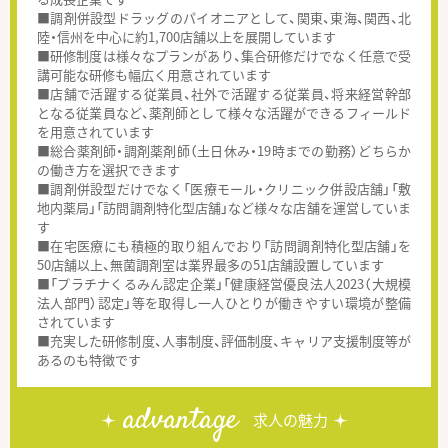
■調剤併設型ドラッグのパイオニアとして、関東、東海、関西、北
陸・信州を中心に約1,700店舗以上を展開しています
■研修制度は様々なプランがあり、集合研修だけでなく任意で受
講可能な研修も幅広く用意されています
■店舗で活躍する従業員、社外で活躍する従業員、将来経営幹部
となる従業員など、薬剤師として様々な活躍ができるフィールド
を用意されています
■総合薬剤師・調剤薬剤師（土日休み・19時までの勤務）どちらか
の働き方を選択できます
■調剤併設型だけでなく「医療モール・クリニック併設店舗」「敷
地内薬局」「訪問調剤特化型店舗」など様々な店舗を運営していま
す
■在宅医療にも積極的取り組んでおり「訪問調剤特化型店舗」を
50店舗以上、無菌調剤室は業界最多の51店舗設置しています
■「プラチナくるみん認定企業」「健康経営優良法人2023（大規模
法人部門）認定」等を取得し一人ひとりが働きやすい環境が整備
されています
■充実した研修制度、人事制度、評価制度、キャリア支援制度等が
あるのも特徴です
advantage
求人の魅力