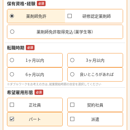
保有資格・経験
必須
薬剤師免許
研修認定薬剤師
薬剤師免許取得見込（薬学生等）
転職時期
必須
1ヶ月以内
3ヶ月以内
6ヶ月以内
良いところがあれば
※ダブルワークをお考えの方は、就業開始時期の目安を選択してください
希望雇用形態
必須
正社員
契約社員
パート
派遣