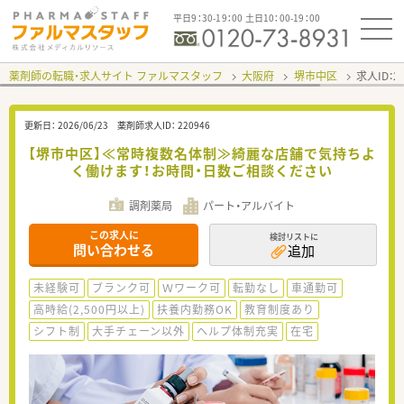
平日9：30-19：00 土日10：00-19：00
薬剤師の転職・求人サイト ファルマスタッフ
大阪府
堺市中区
求人ID：
更新日：
2026/06/23
薬剤師求人ID：
220946
【堺市中区】≪常時複数名体制≫綺麗な店舗で気持ちよ
く働けます！お時間・日数ご相談ください
調剤薬局
パート・アルバイト
この求人に
検討リストに
問い合わせる
追加
未経験可
ブランク可
Ｗワーク可
転勤なし
車通勤可
高時給(2,500円以上)
扶養内勤務OK
教育制度あり
シフト制
大手チェーン以外
ヘルプ体制充実
在宅