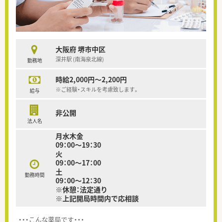
大阪府 堺市中区
深井駅 (南海泉北線)
勤務地
時給2,000円～2,200円
※ご経験・スキルを考慮致します。
給与
非公開
法人名
月水木金
09：00～19：30
火
09：00～17：00
土
勤務時間
09：00～12：30
※休憩：法定通り
※上記開局時間内で応相談
・・・こんな薬局です・・・