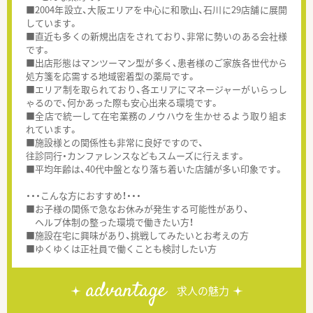
■2004年設立、大阪エリアを中心に和歌山、石川に29店舗に展開
しています。
■直近も多くの新規出店をされており、非常に勢いのある会社様
です。
■出店形態はマンツーマン型が多く、患者様のご家族各世代から
処方箋を応需する地域密着型の薬局です。
■エリア制を取られており、各エリアにマネージャーがいらっし
ゃるので、何かあった際も安心出来る環境です。
■全店で統一して在宅業務のノウハウを生かせるよう取り組ま
れています。
■施設様との関係性も非常に良好ですので、
往診同行・カンファレンスなどもスムーズに行えます。
■平均年齢は、40代中盤となり落ち着いた店舗が多い印象です。
・・・こんな方におすすめ！・・・
■お子様の関係で急なお休みが発生する可能性があり、
ヘルプ体制の整った環境で働きたい方！
■施設在宅に興味があり、挑戦してみたいとお考えの方
■ゆくゆくは正社員で働くことも検討したい方
advantage
求人の魅力