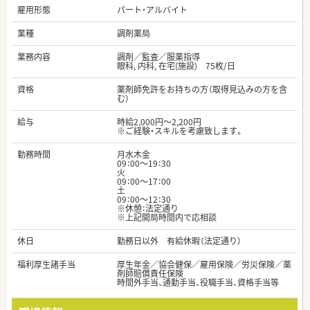
雇用形態
パート・アルバイト
業種
調剤薬局
業務内容
調剤／監査／服薬指導
眼科, 内科, 在宅(施設) 75枚/日
資格
薬剤師免許をお持ちの方（取得見込みの方を含
む）
給与
時給2,000円～2,200円
※ご経験・スキルを考慮致します。
勤務時間
月水木金
09：00～19：30
火
09：00～17：00
土
09：00～12：30
※休憩：法定通り
※上記開局時間内で応相談
休日
勤務日以外 有給休暇（法定通り）
福利厚生諸手当
厚生年金／協会健保／雇用保険／労災保険／薬
剤師賠償責任保険
時間外手当、通勤手当、役職手当、資格手当等