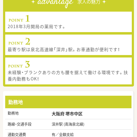
advantage
求人の魅力
2018年3月開局の薬局です。
最寄り駅は泉北高速線「深井」駅。お車通勤が便利です！
未経験・ブランクありの方も腰を据えて働ける環境です。扶
養内勤務もOK！
勤務地
勤務地
大阪府 堺市中区
路線・交通手段
深井駅 (南海泉北線)
通勤交通費
有／全額支給