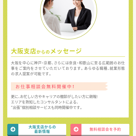
大阪支店
メッセージ
からの
大阪を中心に神戸・京都、さらには奈良・和歌山に至る広範囲のお仕
事をご案内をさせていただいております。あらゆる職種、就業形態
の求人提案が可能です。
お仕事相談会無料開催中！
更に、お忙しい方やキャリアの棚卸がしたい方に朗報!
エリアを熟知したコンサルタントによる、
“出張”個別相談サービスも同時開催中です。
大阪支店からの
無料相談会を予約
最新情報