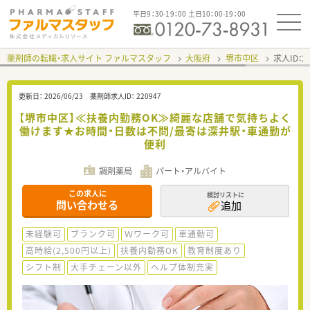
平日9：30-19：00 土日10：00-19：00
薬剤師の転職・求人サイト ファルマスタッフ
大阪府
堺市中区
求人ID：
更新日：
2026/06/23
薬剤師求人ID：
220947
【堺市中区】≪扶養内勤務OK≫綺麗な店舗で気持ちよく
働けます★お時間・日数は不問/最寄は深井駅・車通勤が
便利
調剤薬局
パート・アルバイト
この求人に
検討リストに
問い合わせる
追加
未経験可
ブランク可
Ｗワーク可
車通勤可
高時給(2,500円以上)
扶養内勤務OK
教育制度あり
シフト制
大手チェーン以外
ヘルプ体制充実