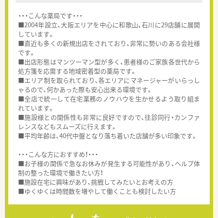
・・・こんな薬局です・・・
■2004年設立、大阪エリアを中心に和歌山、石川に29店舗に展開
しています。
■直近も多くの新規出店をされており、非常に勢いのある会社様
です。
■出店形態はマンツーマン型が多く、患者様のご家族各世代から
処方箋を応需する地域密着型の薬局です。
■エリア制を取られており、各エリアにマネージャーがいらっし
ゃるので、何かあった際も安心出来る環境です。
■全店で統一して在宅業務のノウハウを生かせるよう取り組ま
れています。
■施設様との関係性も非常に良好ですので、往診同行・カンファ
レンスなどもスムーズに行えます。
■平均年齢は、40代中盤となり落ち着いた店舗が多い印象です。
・・・こんな方におすすめ！・・・
■お子様の関係で急なお休みが発生する可能性があり、ヘルプ体
制の整った環境で働きたい方！
■施設在宅に興味があり、挑戦してみたいとお考えの方
■ゆくゆくは時間数を増やして働くことも検討したい方