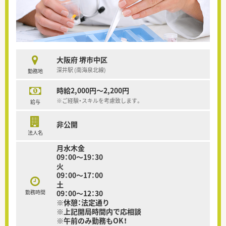
大阪府 堺市中区
深井駅 (南海泉北線)
勤務地
時給2,000円～2,200円
※ご経験・スキルを考慮致します。
給与
非公開
法人名
月水木金
09：00～19：30
火
09：00～17：00
土
勤務時間
09：00～12：30
※休憩：法定通り
※上記開局時間内で応相談
※午前のみ勤務もOK！