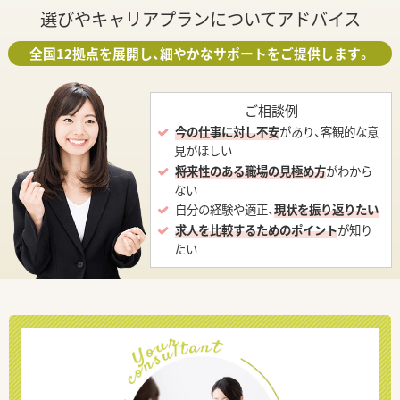
選びやキャリアプランについてアドバイス
全国12拠点を展開し、細やかなサポートをご提供します。
ご相談例
今の仕事に対し不安
があり、客観的な意
見がほしい
将来性のある職場の見極め方
がわから
ない
自分の経験や適正、
現状を振り返りたい
求人を比較するためのポイント
が知り
たい