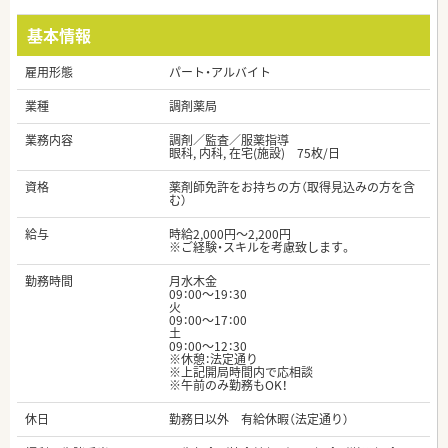
基本情報
雇用形態
パート・アルバイト
業種
調剤薬局
業務内容
調剤／監査／服薬指導
眼科, 内科, 在宅(施設) 75枚/日
資格
薬剤師免許をお持ちの方（取得見込みの方を含
む）
給与
時給2,000円～2,200円
※ご経験・スキルを考慮致します。
勤務時間
月水木金
09：00～19：30
火
09：00～17：00
土
09：00～12：30
※休憩：法定通り
※上記開局時間内で応相談
※午前のみ勤務もOK！
休日
勤務日以外 有給休暇（法定通り）