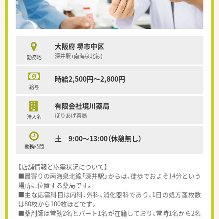
大阪府 堺市中区
深井駅 (南海泉北線)
勤務地
時給2,500円～2,800円
給与
有限会社境川薬局
ほりあげ薬局
法人名
土 9:00～13:00（休憩無し）
勤務時間
【店舗情報と応需状況について】
■最寄りの南海泉北線「深井駅」からは、徒歩でおよそ14分という
場所に位置する薬局です。
■主な応需科目は内科、外科、消化器科であり、1日の処方箋枚数
は80枚から100枚ほどです。
■薬剤師は常勤2名とパート1名が在籍しており、常時1名から2名