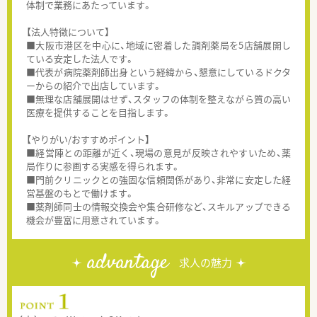
体制で業務にあたっています。
【法人特徴について】
■大阪市港区を中心に、地域に密着した調剤薬局を5店舗展開し
ている安定した法人です。
■代表が病院薬剤師出身という経緯から、懇意にしているドクタ
ーからの紹介で出店しています。
■無理な店舗展開はせず、スタッフの体制を整えながら質の高い
医療を提供することを目指します。
【やりがい/おすすめポイント】
■経営陣との距離が近く、現場の意見が反映されやすいため、薬
局作りに参画する実感を得られます。
■門前クリニックとの強固な信頼関係があり、非常に安定した経
営基盤のもとで働けます。
■薬剤師同士の情報交換会や集合研修など、スキルアップできる
機会が豊富に用意されています。
advantage
求人の魅力