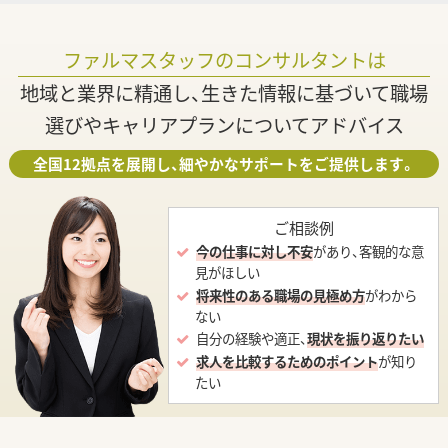
ファルマスタッフのコンサルタントは
地域と業界に精通し、生きた情報に基づいて職場
選びやキャリアプランについてアドバイス
全国12拠点を展開し、細やかなサポートをご提供します。
ご相談例
今の仕事に対し不安
があり、客観的な意
見がほしい
将来性のある職場の見極め方
がわから
ない
自分の経験や適正、
現状を振り返りたい
求人を比較するためのポイント
が知り
たい