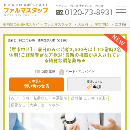
平日9：30-19：00 土日10：00-19：00
薬剤師の転職・求人サイト ファルマスタッフ
大阪府
堺市中区
ほりあげ
更新日：
2026/08/06
薬剤師求人ID：
531863
【堺市中区】土曜日のみ≪時給2,500円以上！≫常時2名
体制！ご経験豊富な方歓迎！最新の機器が導入されてい
る綺麗な調剤薬局★
調剤薬局
パート・アルバイト
この求人に
検討リストに
問い合わせる
追加
Ｗワーク可
転勤なし
車通勤可
高時給(2,500円以上)
積雪なし
大手チェーン以外