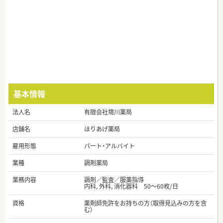
基本情報
法人名
有限会社境川薬局
店舗名
ほりあげ薬局
雇用形態
パート・アルバイト
業種
調剤薬局
業務内容
調剤／監査／服薬指導
内科, 外科, 消化器科 50～60枚/日
資格
薬剤師免許をお持ちの方（取得見込みの方を含
む）