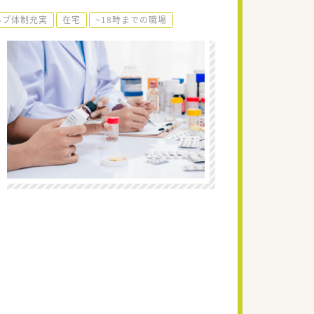
ルプ体制充実
在宅
~18時までの職場