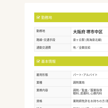
勤務地
大阪府 堺市中区
勤務地
路線・交通手段
泉ヶ丘駅 (南海泉北線)
通勤交通費
有／全額支給
基本情報
雇用形態
パート・アルバイト
業種
調剤薬局
業務内容
調剤／監査／服薬指導
眼科、皮膚科、心療内科
資格
薬剤師免許をお持ちの方（