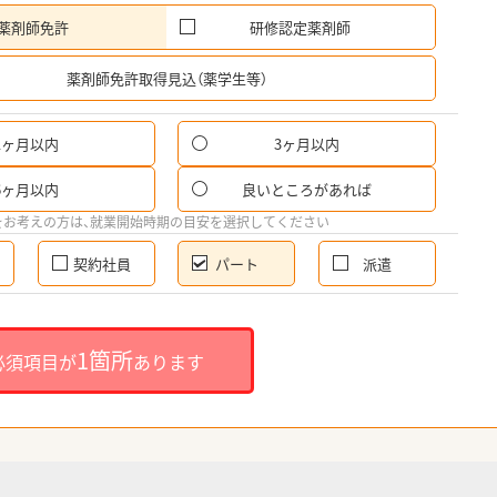
薬剤師免許
研修認定薬剤師
希
薬剤師免許取得見込（薬学生等）
1ヶ月以内
3ヶ月以内
パ
6ヶ月以内
良いところがあれば
希
をお考えの方は、就業開始時期の目安を選択してください
契約社員
パート
派遣
就
1箇所
必須項目が
あります
就業