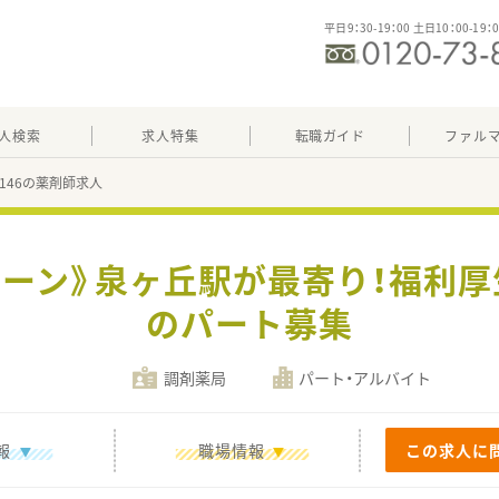
平日9：30-19：00 土日10：00-19：
人検索
求人特集
転職ガイド
ファル
52146の薬剤師求人
ェーン》泉ヶ丘駅が最寄り！福利厚生
のパート募集
調剤薬局
パート・アルバイト
報
職場情報
この求人に