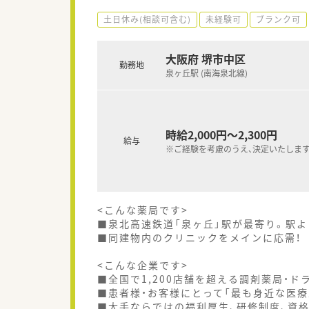
土日休み(相談可含む)
未経験可
ブランク可
大阪府 堺市中区
勤務地
泉ヶ丘駅 (南海泉北線)
時給2,000円～2,300円
給与
※ご経験を考慮のうえ、決定いたします
<こんな薬局です>
■泉北高速鉄道「泉ヶ丘」駅が最寄り。駅
■同建物内のクリニックをメインに応需！
<こんな企業です>
■全国で1,200店舗を超える調剤薬局・
■患者様・お客様にとって「最も身近な医療
■大手ならではの福利厚生、研修制度、資