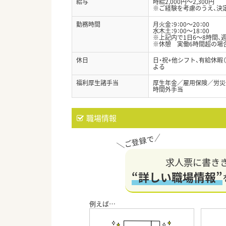
給与
時給2,000円～2,300円
※ご経験を考慮のうえ、決
勤務時間
月火金：9：00～20：00
水木土：9：00～18：00
※上記内で1日6～8時間、
※休憩 実働6時間超の場合
休日
日・祝+他シフト、有給休暇
よる
福利厚生諸手当
厚生年金／雇用保険／労災
時間外手当
職場情報
求人票に書き
“詳しい職場情報”