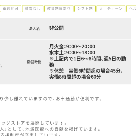
車通勤可
積雪なし
教育制度あり
シフト制
大手チェーン
ヘ
非公開
法人名
月火金：9：00～20：00
水木土：9：00～18：00
※上記内で1日6～8時間、週5日の勤
勤務時間
務
。
※休憩 実働6時間超の場合45分、
実働8時間超の場合60分
より少し離れていますので、お車通勤が便利です。
ドラッグストアを展開しています。
人」として、地域医療への貢献を掲げています。
格支援制度が充実しています。