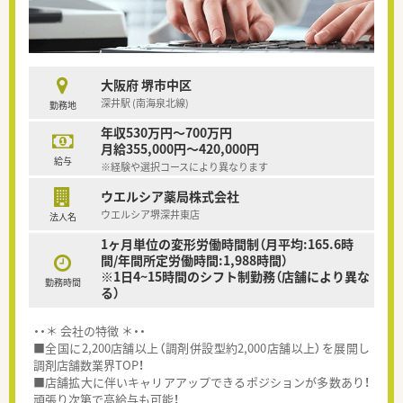
大阪府 堺市中区
深井駅 (南海泉北線)
勤務地
年収530万円～700万円
月給355,000円～420,000円
給与
※経験や選択コースにより異なります
ウエルシア薬局株式会社
ウエルシア堺深井東店
法人名
1ヶ月単位の変形労働時間制（月平均:165.6時
間/年間所定労働時間:1,988時間）
※1日4~15時間のシフト制勤務（店舗により異な
勤務時間
る）
・・＊ 会社の特徴 ＊・・
■全国に2,200店舗以上（調剤併設型約2,000店舗以上）を展開し
調剤店舗数業界TOP！
■店舗拡大に伴いキャリアアップできるポジションが多数あり！
頑張り次第で高給与も可能！