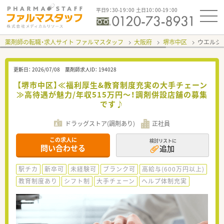
平日9：30-19：00 土日10：00-19：00
薬剤師の転職・求人サイト ファルマスタッフ
大阪府
堺市中区
ウエルシ
更新日：
2026/07/08
薬剤師求人ID：
194028
【堺市中区】≪福利厚生&教育制度充実の大手チェーン
≫高待遇が魅力/年収515万円～！調剤併設店舗の募集
です♪
ドラッグストア(調剤あり)
正社員
この求人に
検討リストに
問い合わせる
追加
駅チカ
新卒可
未経験可
ブランク可
高給与(600万円以上)
教育制度あり
シフト制
大手チェーン
ヘルプ体制充実