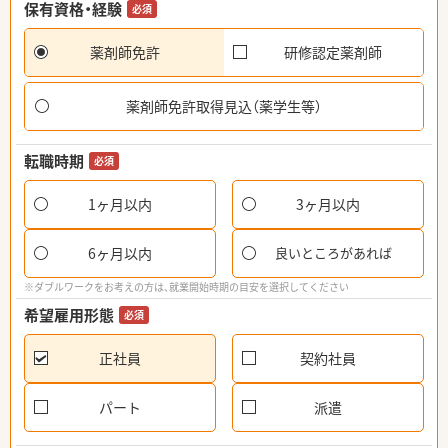
保有資格・経験
必須
薬剤師免許
研修認定薬剤師
薬剤師免許取得見込（薬学生等）
転職時期
必須
1ヶ月以内
3ヶ月以内
6ヶ月以内
良いところがあれば
※ダブルワークをお考えの方は、就業開始時期の目安を選択してください
希望雇用形態
必須
正社員
契約社員
パート
派遣