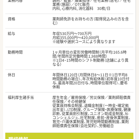
業務内容
調剤／監査／服薬指導／在宅業務（居宅）／在宅
業務（施設）／OTC販売
内科, 心療内科, 消化器科 30枚/日
資格
薬剤師免許をお持ちの方（取得見込みの方を含
む）
給与
年収530万円～700万円
月給355,000円～420,000円
※経験や選択コースにより異なります
勤務時間
1ヶ月単位の変形労働時間制（月平均:165.6時
間/年間所定労働時間:1,988時間）
※1日4~15時間のシフト制勤務（店舗により異
なる）
休日
年間休日120日（月間休日8～11日※1日平均8
時間勤務の場合）、年次有給休暇（初年度10日付
与、最高年間20日付与、時間単位取得可）、慶弔
休暇
福利厚生諸手当
厚生年金／雇用保険／労災保険／薬剤師賠償責
任保険／その他健保
従業員持株会制度、退職金制度（一時金・確定拠
出年金）、LTD制度、グループ保険・医療保険、健康
診断、従業員割引制度、ユニオン助成金制度、N-
コンシェルジュ、社宅制度、産前・産後休業制度、
育児・介護休業制度、育児短時間勤務制度、薬剤
師賠償責任保険（会社契約）、労働組合