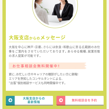
大阪支店
メッセージ
からの
大阪を中心に神戸・京都、さらには奈良・和歌山に至る広範囲のお仕
事をご案内をさせていただいております。あらゆる職種、就業形態
の求人提案が可能です。
お仕事相談会無料開催中！
更に、お忙しい方やキャリアの棚卸がしたい方に朗報!
エリアを熟知したコンサルタントによる、
“出張”個別相談サービスも同時開催中です。
大阪支店からの
無料相談会を予約
最新情報