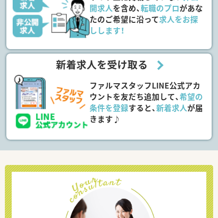
開求人
を含め、
転職のプロ
があな
たのご希望に沿って
求人をお探
しします！
新着求人を受け取る
ファルマスタッフLINE公式アカ
ウントを友だち追加して、
希望の
条件を登録
すると、
新着求人
が届
きます♪