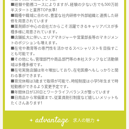
■経験や勤務コースによりますが、経験の少ない方でも500万前
半スタートと業界TOP水準！
■職種や職域に合わせ、豊富な社内研修や外部組織と連携した研
修を用意されています
■薬剤師が中心の会社だからこそ活躍できるキャリアパスが多
種多様に用意されています。
■店舗拡大に伴い、エリアマネジャーや営業部長等のマネジメン
トのポジションも増えます。
■在宅や教育等の専門性を活かせるスペシャリストを目指すこ
とも可能です。
■その他にも、管理部門や商品部門等の本社スタッフなど活動領
域は多種多様です。
■在宅実施店舗は年々増加しており、在宅医療へもしっかりと関
わる事ができます。
■育児休暇は3歳まで取得が可能で、時短制度は小学5年生まで時
短勤務ができるよう変更予定です。
■年間休日が120日とワークライフバランスが整っています
■日用品から常備薬まで、従業員割引制度など嬉しいメリットも
たくさんあります！
advantage
求人の魅力