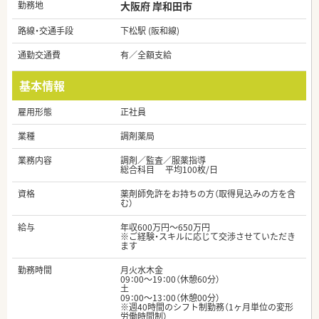
勤務地
大阪府 岸和田市
路線・交通手段
下松駅 (阪和線)
通勤交通費
有／全額支給
基本情報
雇用形態
正社員
業種
調剤薬局
業務内容
調剤／監査／服薬指導
総合科目 平均100枚/日
資格
薬剤師免許をお持ちの方（取得見込みの方を含
む）
給与
年収600万円～650万円
※ご経験・スキルに応じて交渉させていただき
ます
勤務時間
月火水木金
09：00～19：00（休憩60分）
土
09：00～13：00（休憩00分）
※週40時間のシフト制勤務（1ヶ月単位の変形
労働時間制）