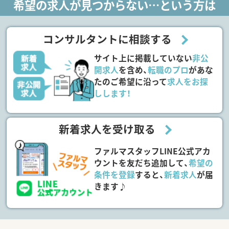
希望の求人が見つからない…という方は
コンサルタントに相談する
サイト上に掲載していない
非公
開求人
を含め、
転職のプロ
があな
たのご希望に沿って
求人をお探
しします！
新着求人を受け取る
ファルマスタッフLINE公式アカ
ウントを友だち追加して、
希望の
条件を登録
すると、
新着求人
が届
きます♪