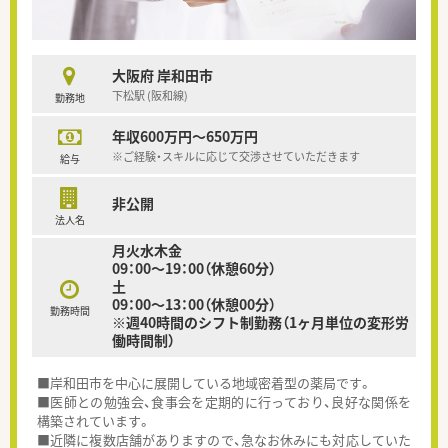
大阪府 岸和田市
下松駅 (阪和線)
勤務地
年収600万円～650万円
※ご経験・スキルに応じて交渉させていただきます
給与
非公開
法人名
月火水木金
09：00～19：00（休憩60分）
土
09：00～13：00（休憩00分）
勤務時間
※週40時間のシフト制勤務（1ヶ月単位の変形労
働時間制）
■岸和田市を中心に展開している地域密着型の薬局です。
■医師との勉強会、食事会を定期的に行っており、良好な関係を
構築されています。
■近隣に複数店舗がありますので、急なお休みにも対応していた