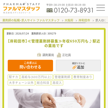
平日9：30-19：00 土日10：00-19：00
薬剤師の転職・求人サイト ファルマスタッフ
大阪府
岸和田市
求人ID：
更新日：
2026/07/24
薬剤師求人ID：
309279
【岸和田市】≪管理薬剤師募集≫年収650万円も♪駅近
の薬局です
調剤薬局
正社員
この求人に
検討リストに
問い合わせる
追加
駅チカ
高給与(600万円以上)
管理薬剤師
教育制度あり
大手チェーン以外
総合科目
高収入