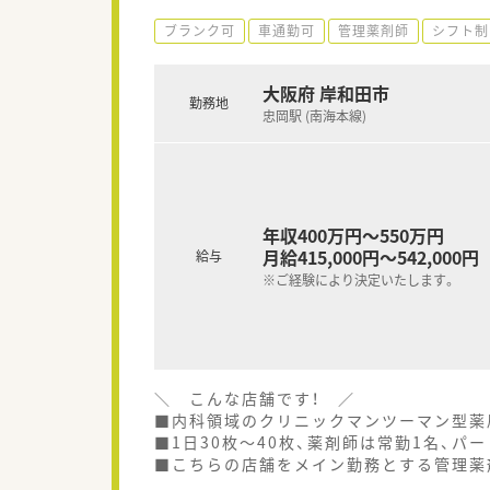
ブランク可
車通勤可
管理薬剤師
シフト制
大阪府 岸和田市
勤務地
忠岡駅 (南海本線)
年収400万円～550万円
月給415,000円～542,000円
給与
※ご経験により決定いたします。
＼ こんな店舗です！ ／
■内科領域のクリニックマンツーマン型薬
■1日30枚～40枚、薬剤師は常勤1名、パ
■こちらの店舗をメイン勤務とする管理薬