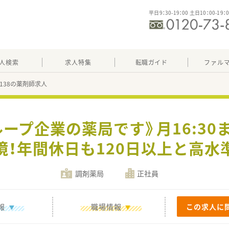
平日9：30-19：00 土日10：00-19：
人検索
求人特集
転職ガイド
ファル
24138の薬剤師求人
ープ企業の薬局です》月16:30ま
境！年間休日も120日以上と高水
調剤薬局
正社員
報
職場情報
この求人に