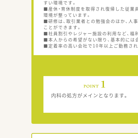
すい環境です。
■産休・育休制度を取得され復帰した従業
環境が整っています。
■研修は、取引業者との勉強会のほか、人事
ことができます。
■社員割引やレジャー施設の利用など、福
■本人からの希望がない限り、基本的には
■定着率の高い会社で10年以上ご勤務さ
内科の処方がメインとなります。