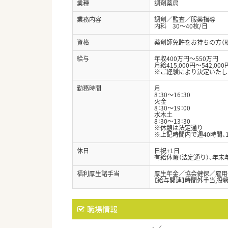
業種
調剤薬局
業務内容
調剤／監査／服薬指導
内科 30～40枚/日
資格
薬剤師免許をお持ちの方（
給与
年収400万円～550万円
月給415,000円～542,000
※ご経験により決定いたし
勤務時間
月
8：30～16：30
火金
8：30～19：00
水木土
8：30～13：30
※休憩は法定通り
※上記時間内で週40時間
休日
日祝+1日
有給休暇（法定通り）、年末
福利厚生諸手当
厚生年金／協会健保／雇用
【給与関連】時間外手当,役
職場情報