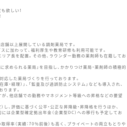
度も欲しい！
！
0店舗以上展開している調剤薬局です。
グスに加わって、福利厚生や教育研修も利用可能です。
エリア長を配置。その他、ラウンダー勤務の薬剤師も在籍してお
域に求められる薬局」を目指し、かかりつけ薬局・薬剤師の積極的
対応した薬局づくりを行っております。
在庫・経理）」、「監査及び過誤防止システム」なども導入され、
おります。
すが、他店舗での勤務やマネジメント等級への昇格などの要望
）し、評価に基づく公平・公正な昇降級・昇降格を行うほか、
には企業型確定拠出年金（企業型DC）への移行も予定してお
の取得率（実績：70％前後）も高く、プライベートの両立もとりや