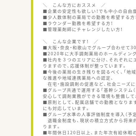
＼ こんな方におススメ ／
■企業の安定性も欲しい！でも中小の自由
■少人数体制の薬局での勤務を希望する方
■ラウンダー勤務を希望する方！
■管理薬剤師にチャレンジしたい方！
＼ こんな企業です！ ／
■大阪・奈良・和歌山でグループ合わせて3
■2020年に大手調剤薬局のホールディン
■社内を３つのエリアに分け、それぞれに
りますので、応援体制が整っています。
■今後の薬局の生き残りを図るべく、「地
な推進や地域連携薬局への認定、
在宅・施設調剤の促進など、社会ニーズに
■グループ共通で運用する「基幹システム（
安心して調剤業務ができる環境も整備して
■原則として、配属店舗での勤務となりま
にも対応しています。
■グループ水準の人事評価制度を導入（予定
退職金制度も、現状の積立方式から将来的
ります。
■年間休日120日以上、また年次有給休暇