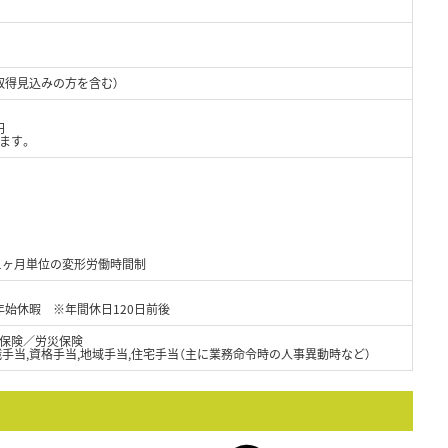
取得見込みの方を含む）
円
ます。
、1ヶ月単位の変形労働時間制
年始休暇 ※年間休日120日前後
保険／労災保険
職手当,資格手当,地域手当,住宅手当（主に業務命令時の人事異動時など）