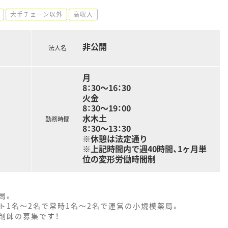
大手チェーン以外
高収入
非公開
法人名
月
8：30～16：30
火金
8：30～19：00
水木土
勤務時間
8：30～13：30
※休憩は法定通り
※上記時間内で週40時間、1ヶ月単
位の変形労働時間制
局。
ート1名～2名で常時1名～2名で運営の小規模薬局。
剤師の募集です！