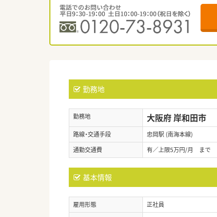
勤務地
大阪府 岸和田市
勤務地
路線・交通手段
忠岡駅 (南海本線)
通勤交通費
有／上限5万円/月 まで
基本情報
雇用形態
正社員