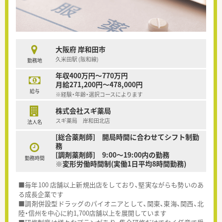
大阪府 岸和田市
久米田駅 (阪和線)
勤務地
年収400万円～770万円
月給271,200円～478,000円
給与
※経験・年齢・選択コースによります
株式会社スギ薬局
スギ薬局 岸和田北店
法人名
[総合薬剤師] 開局時間に合わせてシフト制勤
務
[調剤薬剤師] 9:00～19:00内の勤務
勤務時間
※変形労働時間制(実働1日平均8時間勤務)
■毎年100 店舗以上新規出店をしており、堅実ながらも勢いのあ
る成長企業です
■調剤併設型ドラッグのパイオニアとして、関東、東海、関西、北
陸・信州を中心に約1,700店舗以上を展開しています