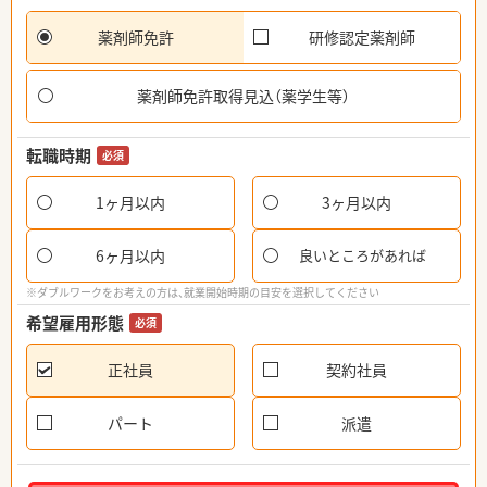
薬剤師免許
研修認定薬剤師
薬剤師免許取得見込（薬学生等）
転職時期
必須
1ヶ月以内
3ヶ月以内
6ヶ月以内
良いところがあれば
※ダブルワークをお考えの方は、就業開始時期の目安を選択してください
希望雇用形態
必須
正社員
契約社員
パート
派遣