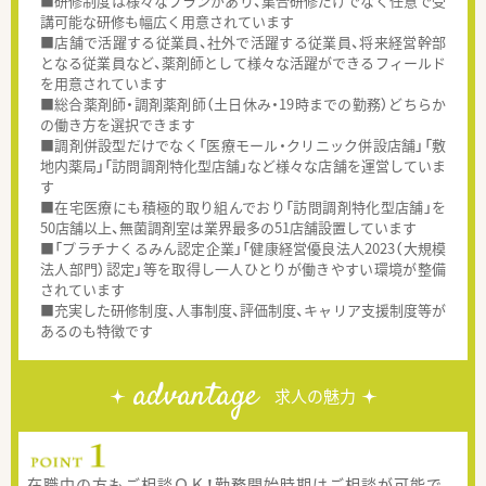
■研修制度は様々なプランがあり、集合研修だけでなく任意で受
講可能な研修も幅広く用意されています
■店舗で活躍する従業員、社外で活躍する従業員、将来経営幹部
となる従業員など、薬剤師として様々な活躍ができるフィールド
を用意されています
■総合薬剤師・調剤薬剤師（土日休み・19時までの勤務）どちらか
の働き方を選択できます
■調剤併設型だけでなく「医療モール・クリニック併設店舗」「敷
地内薬局」「訪問調剤特化型店舗」など様々な店舗を運営していま
す
■在宅医療にも積極的取り組んでおり「訪問調剤特化型店舗」を
50店舗以上、無菌調剤室は業界最多の51店舗設置しています
■「プラチナくるみん認定企業」「健康経営優良法人2023（大規模
法人部門）認定」等を取得し一人ひとりが働きやすい環境が整備
されています
■充実した研修制度、人事制度、評価制度、キャリア支援制度等が
あるのも特徴です
advantage
求人の魅力
在職中の方もご相談ＯＫ！勤務開始時期はご相談が可能で