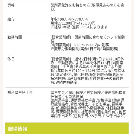
資格
薬剤師免許をお持ちの方（取得見込みの方を含
む）
給与
年収400万円～770万円
月給271,200円～478,000円
※経験・年齢・選択コースによります
勤務時間
[総合薬剤師] 開局時間に合わせてシフト制勤
務
[調剤薬剤師] 9:00～19:00内の勤務
※変形労働時間制(実働1日平均8時間勤務)
休日
[総合薬剤師] 週休2日制（月9日または10日休
み ※勤務表による）/年間休日116日 [調剤薬
剤師] 土日祝（その年の土日祝日数により変
動）/年間休日約120～124日（年による） 有給休
暇（法定通り）/慶弔休暇/特別休暇/配偶者出産
特別休暇/出産育児休業/介護休業/子の看護休
暇/連続休暇制度
福利厚生諸手当
厚生年金／雇用保険／労災保険／薬剤師賠償責
任保険／その他健保
薬剤師手当、通勤費補助手当、資格手当（薬剤師、
登録販売者、管理栄養士）、子ども手当、調整手
当、超過勤務手当（時間外勤務手当、休日勤務手
当、深夜勤務手当）、社宅手当（適応条件有）、他基
準内手当あり（店長手当、SV手当、PSV手当など）
職場情報