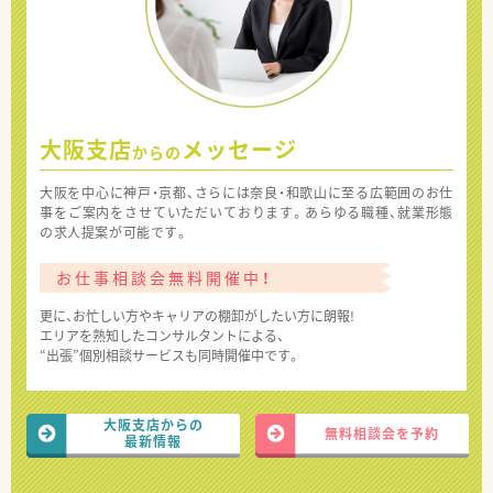
大阪支店
メッセージ
からの
大阪を中心に神戸・京都、さらには奈良・和歌山に至る広範囲のお仕
事をご案内をさせていただいております。あらゆる職種、就業形態
の求人提案が可能です。
お仕事相談会無料開催中！
更に、お忙しい方やキャリアの棚卸がしたい方に朗報!
エリアを熟知したコンサルタントによる、
“出張”個別相談サービスも同時開催中です。
大阪支店からの
無料相談会を予約
最新情報