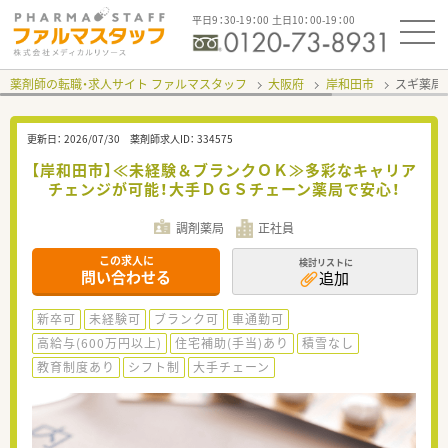
平日9：30-19：00 土日10：00-19：00
薬剤師の転職・求人サイト ファルマスタッフ
大阪府
岸和田市
スギ薬局
更新日：
2026/07/30
薬剤師求人ID：
334575
【岸和田市】≪未経験＆ブランクＯＫ≫多彩なキャリア
チェンジが可能！大手ＤＧＳチェーン薬局で安心！
調剤薬局
正社員
この求人に
検討リストに
問い合わせる
追加
新卒可
未経験可
ブランク可
車通勤可
高給与(600万円以上)
住宅補助(手当)あり
積雪なし
教育制度あり
シフト制
大手チェーン