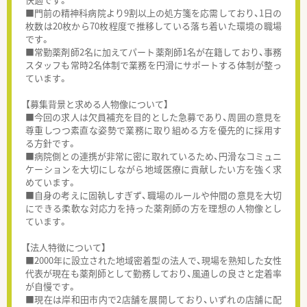
■門前の精神科病院より9割以上の処方箋を応需しており、1日の
枚数は20枚から70枚程度で推移している落ち着いた環境の職場
です。
■常勤薬剤師2名に加えてパート薬剤師1名が在籍しており、事務
スタッフも常時2名体制で業務を円滑にサポートする体制が整っ
ています。
【募集背景と求める人物像について】
■今回の求人は欠員補充を目的とした急募であり、周囲の意見を
尊重しつつ素直な姿勢で業務に取り組める方を優先的に採用す
る方針です。
■病院側との連携が非常に密に取れているため、円滑なコミュニ
ケーションを大切にしながら地域医療に貢献したい方を強く求
めています。
■自身の考えに固執しすぎず、職場のルールや仲間の意見を大切
にできる柔軟な対応力を持った薬剤師の方を理想の人物像とし
ています。
【法人特徴について】
■2000年に設立された地域密着型の法人で、現場を熟知した女性
代表が現在も薬剤師として勤務しており、風通しの良さと定着率
が自慢です。
■現在は岸和田市内で2店舗を展開しており、いずれの店舗に配