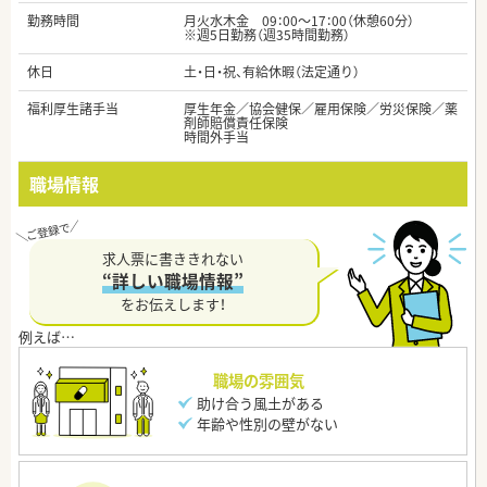
勤務時間
月火水木金 09：00～17：00（休憩60分）
※週5日勤務（週35時間勤務）
休日
土・日・祝、有給休暇（法定通り）
福利厚生諸手当
厚生年金／協会健保／雇用保険／労災保険／薬
剤師賠償責任保険
時間外手当
職場情報
求人票に書ききれない
“詳しい職場情報”
をお伝えします！
職場の雰囲気
助け合う風土がある
年齢や性別の壁がない