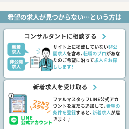
希望の求人が見つからない…という方は
コンサルタントに相談する
サイト上に掲載していない
非公
開求人
を含め、
転職のプロ
があな
たのご希望に沿って
求人をお探
しします！
新着求人を受け取る
ファルマスタッフLINE公式アカ
ウントを友だち追加して、
希望の
条件を登録
すると、
新着求人
が届
きます♪