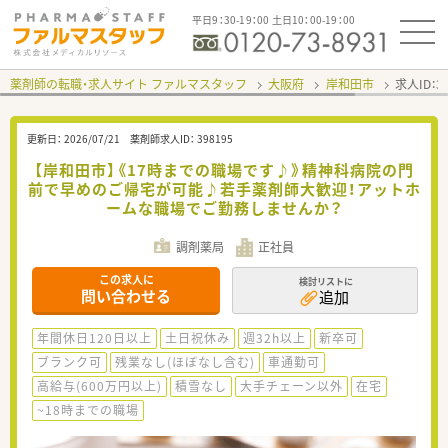
平日9：30-19：00 土日10：00-19：00
薬剤師の転職・求人サイト ファルマスタッフ
大阪府
岸和田市
求人ID：
更新日：
2026/07/21
薬剤師求人ID：
398195
【岸和田市】《17時までの職場です♪》精神科病院の門
前で早めのご帰宅が可能♪若手薬剤師大歓迎！アットホ
ームな職場でご勤務しませんか？
調剤薬局
正社員
この求人に
検討リストに
問い合わせる
追加
年間休日120日以上
土日祝休み
週32h以上
新卒可
ブランク可
残業なし(ほぼなし含む)
車通勤可
高給与(600万円以上)
積雪なし
大手チェーン以外
在宅
~18時までの職場