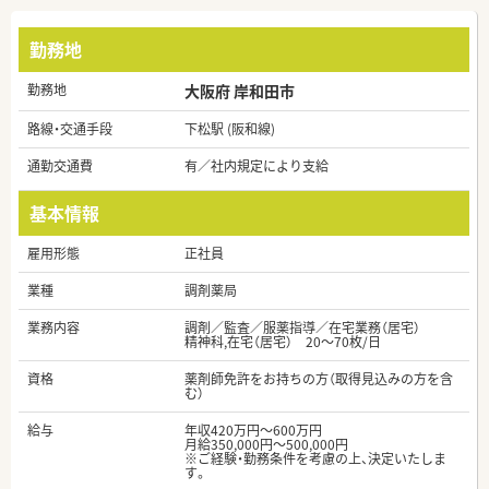
勤務地
勤務地
大阪府 岸和田市
路線・交通手段
下松駅 (阪和線)
通勤交通費
有／社内規定により支給
基本情報
雇用形態
正社員
業種
調剤薬局
業務内容
調剤／監査／服薬指導／在宅業務（居宅）
精神科,在宅（居宅） 20～70枚/日
資格
薬剤師免許をお持ちの方（取得見込みの方を含
む）
給与
年収420万円～600万円
月給350,000円～500,000円
※ご経験・勤務条件を考慮の上、決定いたしま
す。