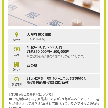
大阪府 岸和田市
下松駅 (阪和線)
勤務地
年収420万円～600万円
月給350,000円～500,000円
給与
※ご経験・勤務条件を考慮の上、決定いたします。
非公開
法人名
月火水木金 09：00～17：00（休憩60分）
※週5日勤務（週35時間勤務）
勤務時間
【店舗情報と応需状況について】
■JR阪和線の下松駅が最寄りですが、距離があるためマイカー通
勤が推奨されており、駐車場も完備されているので日々の通勤も
快適です。