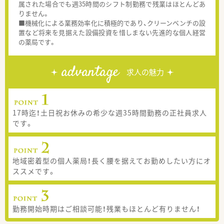
属された場合でも週35時間のシフト制勤務で残業はほとんどあ
りません。
■機械化による業務効率化に積極的であり、クリーンベンチの設
置など将来を見据えた設備投資を惜しまない先進的な個人経営
の薬局です。
advantage
求人の魅力
17時迄！土日祝お休みの希少な週35時間勤務の正社員求人
です。
地域密着型の個人薬局！長く腰を据えてお勤めしたい方にオ
ススメです。
勤務開始時期はご相談可能！残業もほとんど有りません！