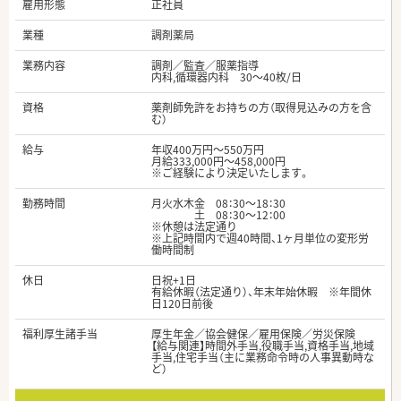
雇用形態
正社員
業種
調剤薬局
業務内容
調剤／監査／服薬指導
内科,循環器内科 30～40枚/日
資格
薬剤師免許をお持ちの方（取得見込みの方を含
む）
給与
年収400万円～550万円
月給333,000円～458,000円
※ご経験により決定いたします。
勤務時間
月火水木金 08：30～18：30
土 08：30～12：00
※休憩は法定通り
※上記時間内で週40時間、1ヶ月単位の変形労
働時間制
休日
日祝+1日
有給休暇（法定通り）、年末年始休暇 ※年間休
日120日前後
福利厚生諸手当
厚生年金／協会健保／雇用保険／労災保険
【給与関連】時間外手当,役職手当,資格手当,地域
手当,住宅手当（主に業務命令時の人事異動時な
ど）