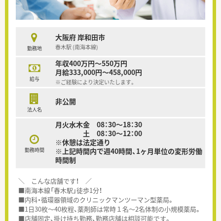
大阪府 岸和田市
春木駅 (南海本線)
勤務地
年収400万円～550万円
月給333,000円～458,000円
給与
※ご経験により決定いたします。
非公開
法人名
月火水木金 08：30～18：30
土 08：30～12：00
※休憩は法定通り
勤務時間
※上記時間内で週40時間、1ヶ月単位の変形労働
時間制
＼ こんな店舗です！ ／
■南海本線「春木駅」徒歩1分！
■内科・循環器領域のクリニックマンツーマン型薬局。
■1日30枚～40枚程、薬剤師は常時１名～2名体制の小規模薬局。
■店舗固定、掛け持ち勤務、勤務店舗は相談可能です。