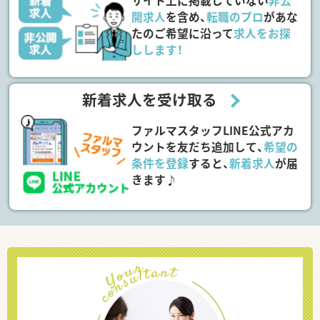
サイト上に掲載していない
非公
開求人
を含め、
転職のプロ
があな
たのご希望に沿って
求人をお探
しします！
新着求人を受け取る
ファルマスタッフLINE公式アカ
ウントを友だち追加して、
希望の
条件を登録
すると、
新着求人
が届
きます♪