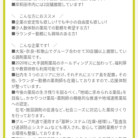
■岸和田市内には2店舗展開しています！
＼ こんな方におススメ ／
■企業の安定性も欲しい！でも中小の自由度も欲しい！
■少人数体制の薬局での勤務を希望する方！
■ラウンダー勤務にも興味のある方！
＼ こんな企業です！ ／
■大阪・奈良・和歌山でグループ合わせて30店舗以上展開してい
る調剤薬局です。
■2020年に大手調剤薬局のホールディングスに加わって、福利厚
生や教育研修も利用可能です。
■社内を３つのエリアに分け、それぞれにエリア長を配置。その
他、ラウンダー勤務の薬剤師も在籍しておりますので、応援体制
が整っています。
■今後の薬局の生き残りを図るべく、「地域に求められる薬局」を
目指し、かかりつけ薬局・薬剤師の積極的な推進や地域連携薬局
への認定、
在宅・施設調剤の促進など、社会ニーズに対応した薬局づくり
を行っております。
■グループ共通で運用する「基幹システム（在庫・経理）」、「監査及
び過誤防止システム」なども導入され、安心して調剤業務ができ
る環境も整備しております。