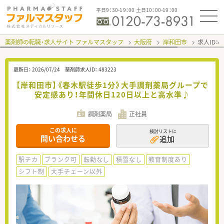
平日9：30-19：00 土日10：00-19：00
薬剤師の転職・求人サイト ファルマスタッフ
大阪府
岸和田市
求人ID：
更新日：
2026/07/24
薬剤師求人ID：
483223
【岸和田市】《春木駅徒歩1分》大手調剤薬局グループで
安定感あり！年間休日120日以上と高水準♪
調剤薬局
正社員
この求人に
検討リストに
問い合わせる
追加
駅チカ
ブランク可
転勤なし
積雪なし
教育制度あり
シフト制
大手チェーン以外