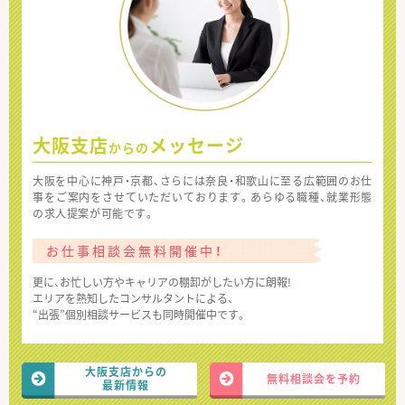
大阪支店
メッセージ
からの
大阪を中心に神戸・京都、さらには奈良・和歌山に至る広範囲のお仕
事をご案内をさせていただいております。あらゆる職種、就業形態
の求人提案が可能です。
お仕事相談会無料開催中！
更に、お忙しい方やキャリアの棚卸がしたい方に朗報!
エリアを熟知したコンサルタントによる、
“出張”個別相談サービスも同時開催中です。
大阪支店からの
無料相談会を予約
最新情報