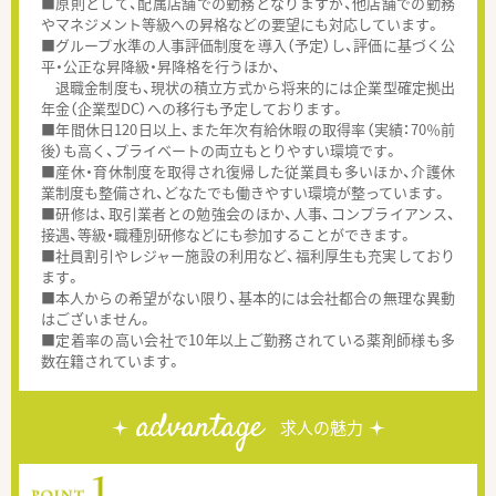
■原則として、配属店舗での勤務となりますが、他店舗での勤務
やマネジメント等級への昇格などの要望にも対応しています。
■グループ水準の人事評価制度を導入（予定）し、評価に基づく公
平・公正な昇降級・昇降格を行うほか、
退職金制度も、現状の積立方式から将来的には企業型確定拠出
年金（企業型DC）への移行も予定しております。
■年間休日120日以上、また年次有給休暇の取得率（実績：70％前
後）も高く、プライベートの両立もとりやすい環境です。
■産休・育休制度を取得され復帰した従業員も多いほか、介護休
業制度も整備され、どなたでも働きやすい環境が整っています。
■研修は、取引業者との勉強会のほか、人事、コンプライアンス、
接遇、等級・職種別研修などにも参加することができます。
■社員割引やレジャー施設の利用など、福利厚生も充実しており
ます。
■本人からの希望がない限り、基本的には会社都合の無理な異動
はございません。
■定着率の高い会社で10年以上ご勤務されている薬剤師様も多
数在籍されています。
advantage
求人の魅力