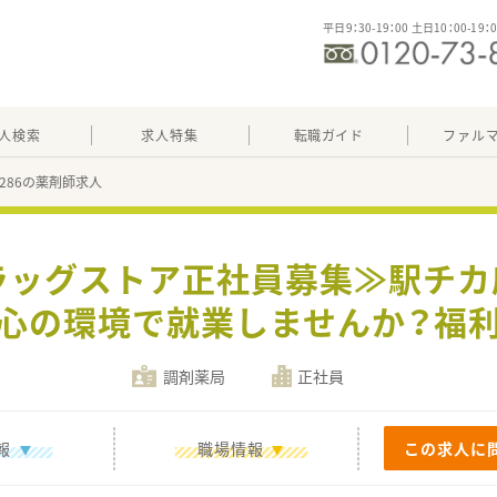
平日9：30-19：00 土日10：00-19：
人検索
求人特集
転職ガイド
ファル
78286の薬剤師求人
ラッグストア正社員募集≫駅チ
心の環境で就業しませんか？福
調剤薬局
正社員
報
職場情報
この求人に