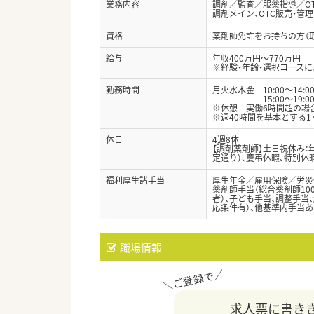
業務内容
調剤／監査／服薬指導／O
調剤メイン、OTC販売・管理
資格
薬剤師免許をお持ちの方（
給与
年収400万円～770万円
※経験・年齢・選択コース
勤務時間
月火水木金 10:00〜14:0
15:00〜19:0
※休憩 実働6時間超の場合
※週40時間を基本とする
休日
4週8休
【調剤薬剤師】土日祝休み：
定通り）、慶弔休暇、特別休
福利厚生諸手当
厚生年金／雇用保険／労災
薬剤師手当（総合薬剤師100
者）、子ども手当、調整手当
応条件有）、他基準内手当あり
職場情報
求人票に書き