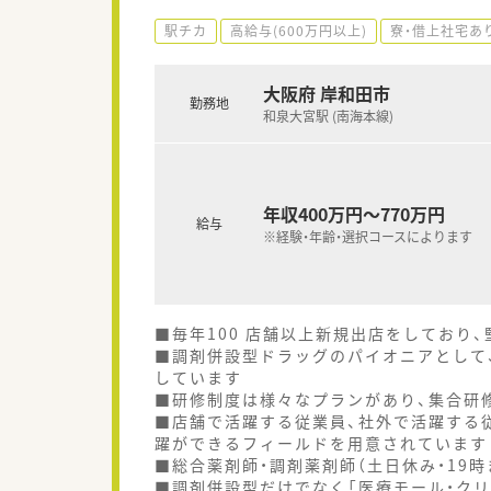
駅チカ
高給与(600万円以上)
寮・借上社宅あ
大阪府 岸和田市
勤務地
和泉大宮駅 (南海本線)
年収400万円～770万円
給与
※経験・年齢・選択コースによります
■毎年100 店舗以上新規出店をしており
■調剤併設型ドラッグのパイオニアとして、
しています
■研修制度は様々なプランがあり、集合研
■店舗で活躍する従業員、社外で活躍する
躍ができるフィールドを用意されています
■総合薬剤師・調剤薬剤師（土日休み・19
■調剤併設型だけでなく「医療モール・クリ