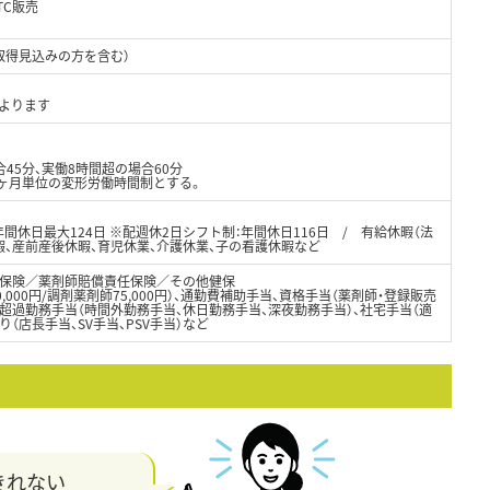
TC販売
取得見込みの方を含む）
によります
0
0
45分、実働8時間超の場合60分
1ヶ月単位の変形労働時間制とする。
年間休日最大124日 ※配週休2日シフト制：年間休日116日 / 有給休暇（法
暇、産前産後休暇、育児休業、介護休業、子の看護休暇など
保険／薬剤師賠償責任保険／その他健保
,000円/調剤薬剤師75,000円）、通勤費補助手当、資格手当（薬剤師・登録販売
、超過勤務手当（時間外勤務手当、休日勤務手当、深夜勤務手当）、社宅手当（適
（店長手当、SV手当、PSV手当）など
きれない