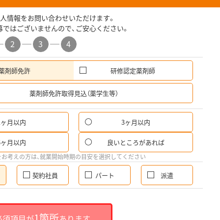
人情報をお問い合わせいただけます。
募ではございませんので、ご安心ください。
2
3
4
薬剤師免許
研修認定薬剤師
希
薬剤師免許取得見込（薬学生等）
1ヶ月以内
3ヶ月以内
6ヶ月以内
良いところがあれば
をお考えの方は、就業開始時期の目安を選択してください
契約社員
パート
派遣
1箇所
必須項目が
あります