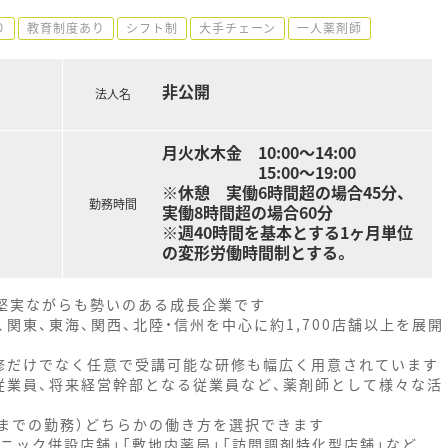
り
教育制度あり
シフト制
大手チェーン
一人薬剤師
非公開
法人名
月火水木金 10:00〜14:00
15:00〜19:00
※休憩 実働6時間超の場合45分、
勤務時間
実働8時間超の場合60分
※週40時間を基本とする1ヶ月単位
の変形労働時間制とする。
、堅実ながらも勢いのある成長企業です
関東、東海、関西、北陸・信州を中心に約1,700店舗以上を展開
修だけでなく任意で受講可能な研修も幅広く用意されています
従業員、将来経営幹部となる従業員など、薬剤師として様々な活
時までの勤務）どちらかの働き方を選択できます
ニック併設店舗」「敷地内薬局」「訪問調剤特化型店舗」など