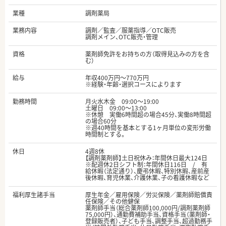
業種
調剤薬局
業務内容
調剤／監査／服薬指導／OTC販売
調剤メイン、OTC販売・管理
資格
薬剤師免許をお持ちの方（取得見込みの方を含
む）
給与
年収400万円～770万円
※経験・年齢・選択コースによります
勤務時間
月火水木金 09:00〜19:00
土曜日 09:00〜13:00
※休憩 実働6時間超の場合45分、実働8時間超
の場合60分
※週40時間を基本とする1ヶ月単位の変形労働
時間制とする。
休日
4週8休
【調剤薬剤師】土日祝休み：年間休日最大124日
※配週休2日シフト制：年間休日116日 / 有
給休暇（法定通り）、慶弔休暇、特別休暇、産前産
後休暇、育児休業、介護休業、子の看護休暇など
福利厚生諸手当
厚生年金／雇用保険／労災保険／薬剤師賠償責
任保険／その他健保
薬剤師手当（総合薬剤師100,000円/調剤薬剤師
75,000円）、通勤費補助手当、資格手当（薬剤師・
登録販売者）、子ども手当、調整手当、超過勤務手