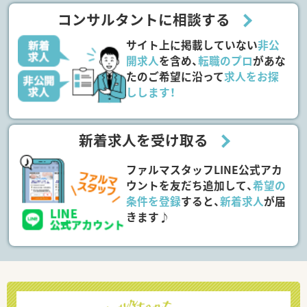
コンサルタントに相談する
サイト上に掲載していない
非公
開求人
を含め、
転職のプロ
があな
たのご希望に沿って
求人をお探
しします！
新着求人を受け取る
ファルマスタッフLINE公式アカ
ウントを友だち追加して、
希望の
条件を登録
すると、
新着求人
が届
きます♪