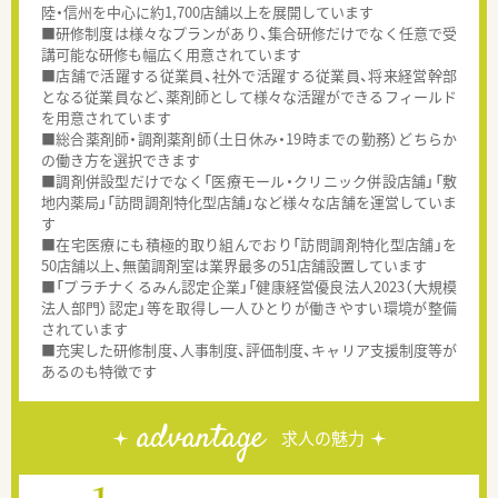
陸・信州を中心に約1,700店舗以上を展開しています
■研修制度は様々なプランがあり、集合研修だけでなく任意で受
講可能な研修も幅広く用意されています
■店舗で活躍する従業員、社外で活躍する従業員、将来経営幹部
となる従業員など、薬剤師として様々な活躍ができるフィールド
を用意されています
■総合薬剤師・調剤薬剤師（土日休み・19時までの勤務）どちらか
の働き方を選択できます
■調剤併設型だけでなく「医療モール・クリニック併設店舗」「敷
地内薬局」「訪問調剤特化型店舗」など様々な店舗を運営していま
す
■在宅医療にも積極的取り組んでおり「訪問調剤特化型店舗」を
50店舗以上、無菌調剤室は業界最多の51店舗設置しています
■「プラチナくるみん認定企業」「健康経営優良法人2023（大規模
法人部門）認定」等を取得し一人ひとりが働きやすい環境が整備
されています
■充実した研修制度、人事制度、評価制度、キャリア支援制度等が
あるのも特徴です
advantage
求人の魅力