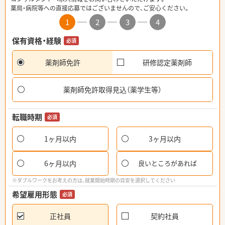
薬局・病院等への直接応募ではございませんので、ご安心ください。
1
2
3
4
保有資格・経験
必須
薬剤師免許
研修認定薬剤師
薬剤師免許取得見込（薬学生等）
転職時期
必須
1ヶ月以内
3ヶ月以内
6ヶ月以内
良いところがあれば
※ダブルワークをお考えの方は、就業開始時期の目安を選択してください
希望雇用形態
必須
正社員
契約社員