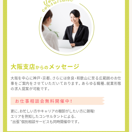
大阪支店
メッセージ
からの
大阪を中心に神戸・京都、さらには奈良・和歌山に至る広範囲のお仕
事をご案内をさせていただいております。あらゆる職種、就業形態
の求人提案が可能です。
お仕事相談会無料開催中！
更に、お忙しい方やキャリアの棚卸がしたい方に朗報!
エリアを熟知したコンサルタントによる、
“出張”個別相談サービスも同時開催中です。