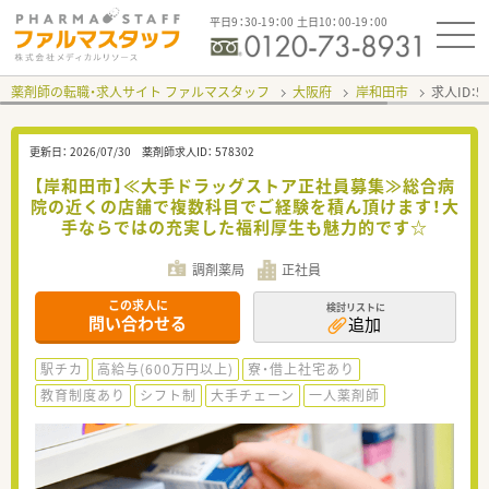
平日9：30-19：00 土日10：00-19：00
薬剤師の転職・求人サイト ファルマスタッフ
大阪府
岸和田市
求人ID：
更新日：
2026/07/30
薬剤師求人ID：
578302
【岸和田市】≪大手ドラッグストア正社員募集≫総合病
院の近くの店舗で複数科目でご経験を積ん頂けます！大
手ならではの充実した福利厚生も魅力的です☆
調剤薬局
正社員
この求人に
検討リストに
問い合わせる
追加
駅チカ
高給与(600万円以上)
寮・借上社宅あり
教育制度あり
シフト制
大手チェーン
一人薬剤師