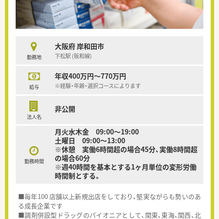
大阪府 岸和田市
下松駅 (阪和線)
勤務地
年収400万円～770万円
※経験・年齢・選択コースによります
給与
非公開
法人名
月火水木金 09:00〜19:00
土曜日 09:00〜13:00
※休憩 実働6時間超の場合45分、実働8時間超
の場合60分
勤務時間
※週40時間を基本とする1ヶ月単位の変形労働
時間制とする。
■毎年100 店舗以上新規出店をしており、堅実ながらも勢いのあ
る成長企業です
■調剤併設型ドラッグのパイオニアとして、関東、東海、関西、北