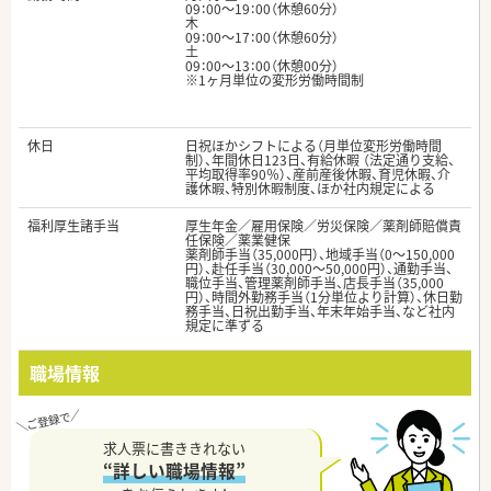
09：00～19：00（休憩60分）
木
09：00～17：00（休憩60分）
土
09：00～13：00（休憩00分）
※1ヶ月単位の変形労働時間制
休日
日祝ほかシフトによる（月単位変形労働時間
制）、年間休日123日、有給休暇 （法定通り支給、
平均取得率90％）、産前産後休暇、育児休暇、介
護休暇、特別休暇制度、ほか社内規定による
福利厚生諸手当
厚生年金／雇用保険／労災保険／薬剤師賠償責
任保険／薬業健保
薬剤師手当（35,000円）、地域手当（0～150,000
円）、赴任手当（30,000～50,000円）、通勤手当、
職位手当、管理薬剤師手当、店長手当（35,000
円）、時間外勤務手当（1分単位より計算）、休日勤
務手当、日祝出勤手当、年末年始手当、など社内
規定に準ずる
職場情報
求人票に書ききれない
“詳しい職場情報”