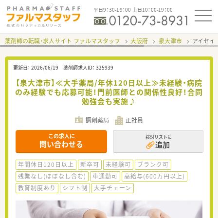
平日9：30-19：00 土日10：00-19：00
薬剤師の転職・求人サイト ファルマスタッフ
大阪府
泉大津市
アイセイ
更新日：
2026/06/19
薬剤師求人ID：
325939
【泉大津市】≪大手薬局/年休120日以上≫未経験・病院
のみ経験でも応募可能！門前医師との関係性良好！合同
勉強会も実施♪
調剤薬局
正社員
この求人に
検討リストに
問い合わせる
追加
年間休日120日以上
新卒可
未経験可
ブランク可
残業なし(ほぼなし含む)
車通勤可
高給与(600万円以上)
教育制度あり
シフト制
大手チェーン