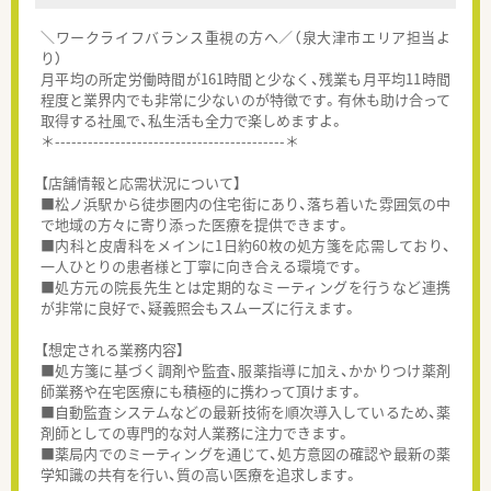
＼ワークライフバランス重視の方へ／（泉大津市エリア担当よ
り）
月平均の所定労働時間が161時間と少なく、残業も月平均11時間
程度と業界内でも非常に少ないのが特徴です。有休も助け合って
取得する社風で、私生活も全力で楽しめますよ。
＊------------------------------------------＊
【店舗情報と応需状況について】
■松ノ浜駅から徒歩圏内の住宅街にあり、落ち着いた雰囲気の中
で地域の方々に寄り添った医療を提供できます。
■内科と皮膚科をメインに1日約60枚の処方箋を応需しており、
一人ひとりの患者様と丁寧に向き合える環境です。
■処方元の院長先生とは定期的なミーティングを行うなど連携
が非常に良好で、疑義照会もスムーズに行えます。
【想定される業務内容】
■処方箋に基づく調剤や監査、服薬指導に加え、かかりつけ薬剤
師業務や在宅医療にも積極的に携わって頂けます。
■自動監査システムなどの最新技術を順次導入しているため、薬
剤師としての専門的な対人業務に注力できます。
■薬局内でのミーティングを通じて、処方意図の確認や最新の薬
学知識の共有を行い、質の高い医療を追求します。