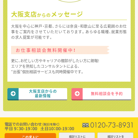
大阪支店
メッセージ
からの
大阪を中心に神戸・京都、さらには奈良・和歌山に至る広範囲のお仕
事をご案内をさせていただいております。あらゆる職種、就業形態
の求人提案が可能です。
お仕事相談会無料開催中！
更に、お忙しい方やキャリアの棚卸がしたい方に朗報!
エリアを熟知したコンサルタントによる、
“出張”個別相談サービスも同時開催中です。
大阪支店からの
無料相談会を予約
最新情報
この求人に
検討リストに
検討リストを