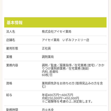
基本情報
法人名
株式会社アイセイ薬局
店舗名
アイセイ薬局 いずみファミリー店
雇用形態
正社員
業種
調剤薬局
業務内容
調剤／監査／服薬指導／在宅業務（居宅）／かか
りつけ薬剤師業務／在宅業務（施設）
内科, 皮膚科
60枚/日
資格
薬剤師免許をお持ちの方（取得見込みの方を含
む）
給与
年収400万円～600万円
月給250,000円～450,000円
※ご経験等を考慮の上、決定致します。
勤務時間
月火水金