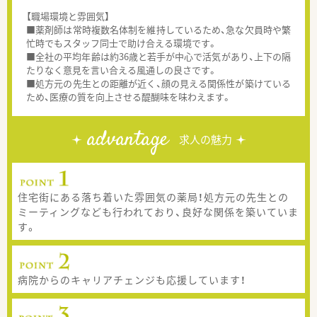
【職場環境と雰囲気】
■薬剤師は常時複数名体制を維持しているため、急な欠員時や繁
忙時でもスタッフ同士で助け合える環境です。
■全社の平均年齢は約36歳と若手が中心で活気があり、上下の隔
たりなく意見を言い合える風通しの良さです。
■処方元の先生との距離が近く、顔の見える関係性が築けている
ため、医療の質を向上させる醍醐味を味わえます。
advantage
求人の魅力
住宅街にある落ち着いた雰囲気の薬局！処方元の先生との
ミーティングなども行われており、良好な関係を築いていま
す。
病院からのキャリアチェンジも応援しています！