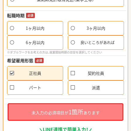
転職時期
必須
1ヶ月以内
3ヶ月以内
6ヶ月以内
良いところがあれば
※ダブルワークをお考えの方は、就業開始時期の目安を選択してください
希望雇用形態
必須
正社員
契約社員
パート
派遣
1箇所
未入力の必須項目が
あります
LINE連携で簡単入力！