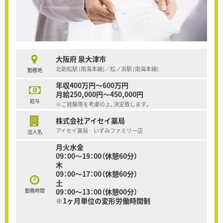
大阪府 泉大津市
北助松駅 (南海本線)／松ノ浜駅 (南海本線)
勤務地
年収400万円～600万円
月給250,000円～450,000円
給与
※ご経験等を考慮の上、決定致します。
株式会社アイセイ薬局
アイセイ薬局 いずみファミリー店
法人名
月火水金
09：00～19：00（休憩60分）
木
09：00～17：00（休憩60分）
土
勤務時間
09：00～13：00（休憩00分）
※1ヶ月単位の変形労働時間制