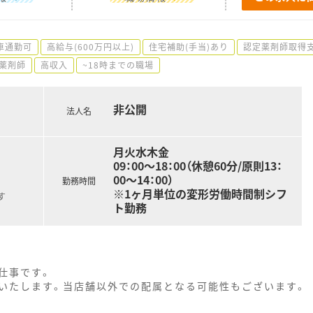
車通勤可
高給与(600万円以上)
住宅補助(手当)あり
認定薬剤師取得
薬剤師
高収入
~18時までの職場
非公開
法人名
月火水木金
09：00～18：00（休憩60分/原則13：
00～14：00）
勤務時間
※1ヶ月単位の変形労働時間制シフ
す
ト勤務
仕事です。
いたします。当店舗以外での配属となる可能性もございます。