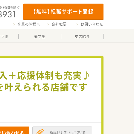
00
（祝日を除く）
【無料】転職サポート登録
企業の皆様へ
会社概要
お問い合わせ
マラボ
薬学生
支店紹介
導入＋応援体制も充実♪
を叶えられる店舗です
問い合わせる
検討リストに追加