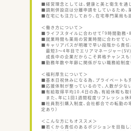
■経営理念としては、健康と美と衛生を通
■調剤併設店は分離申請をしているため、
■在宅にも注力しており、在宅専門薬局も
＜働き方について＞
■ライフスタイルに合わせて｢9時間勤務・
■就業時間も薬局の営業時間に合わせてい
■キャリアパスが明確で早い段階から責任
最短3～4年目でエリアマネージャー(SV
成長中の企業だからこそ昇格チャンスも
■勤務年数や年齢に関係がない職務給制度
＜福利厚生について＞
■基本日祝休みになる為、プライベートも
■応援体制が整っているので、人数が少な
■有給取得平均10.4日の為、有給休暇も
また、年に1回1週間程度リフレッシュ休
■社員割引購入制度、会社都合での転勤の
定あり）
＜こんな方にもオススメ＞
■若くから責任のあるポジションを目指し