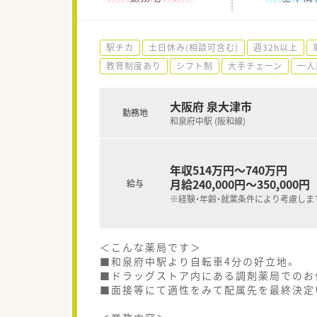
駅チカ
土日休み(相談可含む)
週32h以上
教育制度あり
シフト制
大手チェーン
一人
大阪府 泉大津市
勤務地
和泉府中駅 (阪和線)
年収514万円～740万円
月給240,000円～350,000円
給与
※経験・年齢・就業条件により考慮しま
＜こんな薬局です＞
■和泉府中駅より自転車4分の好立地。
■ドラッグストア内にある調剤薬局でのお
■面接等にて適性をみて配属先を最終決定