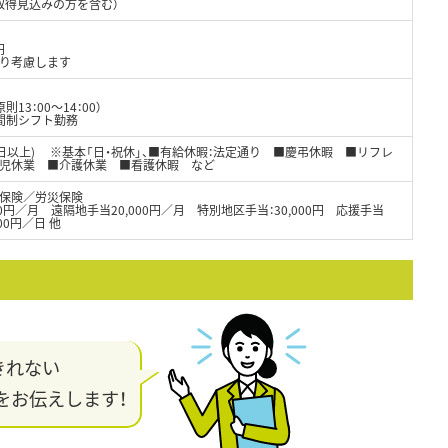
取得見込みの方を含む）
円
より考慮します
原則13：00～14：00）
間制シフト勤務
8日以上) ※基本「日・祝休」、■有給休暇：法定通り ■慶弔休暇 ■リフレ
育児休業 ■介護休業 ■看護休暇 など
保険／労災保険
000円／月 遠隔地手当20,000円／月 特別地区手当：30,000円 応援手当
00円／日 他
きれない
をお伝えします！