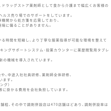
、ドラッグストア薬剤師として食から介護まで幅広くお客様の
ヘルス売り場でのサポートをしています。
療機関から処方箋を応需しており、
極端に偏ることがありません。
かる時間を短縮し、より丁寧な服薬指導が可能な環境を整えて
ッキングサポートシステム･投薬カウンターに薬歴閲覧用タブレ
新の機械を導入されています。
会や、中途入社社員研修、薬剤師全体研修、
います。
ング）
等に掛かる費用を会社負担しています。
店舗程、その中で調剤併設店は470店舗ほどあり、調剤併設率は