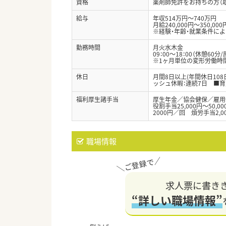
資格
薬剤師免許をお持ちの方（
給与
年収514万円～740万円
月給240,000円～350,000
※経験・年齢・就業条件に
勤務時間
月火水木金
09：00～18：00（休憩60分/
※1ヶ月単位の変形労働時
休日
月間8日以上(年間休日10
ッシュ休暇：連続7日 ■
福利厚生諸手当
厚生年金／協会健保／雇用
役割手当25,000円～50,
2000円／回 煩労手当2,0
職場情報
求人票に書き
“詳しい職場情報”