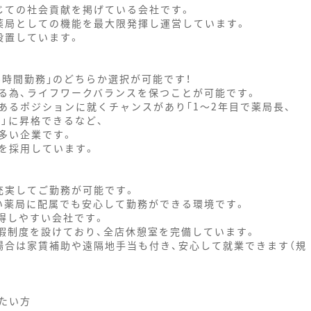
じての社会貢献を掲げている会社です。
薬局としての機能を最大限発揮し運営しています。
設置しています。
8時間勤務｣のどちらか選択が可能です！
る為、ライフワークバランスを保つことが可能です。
あるポジションに就くチャンスがあり｢1～2年目で薬局長、
)」に昇格できるなど、
多い企業です。
を採用しています。
充実してご勤務が可能です。
い薬局に配属でも安心して勤務ができる環境です。
取得しやすい会社です。
暇制度を設けており、全店休憩室を完備しています。
場合は家賃補助や遠隔地手当も付き、安心して就業できます（規
たい方