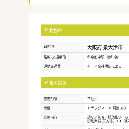
勤務地
大阪府 泉大津市
勤務地
路線・交通手段
和泉府中駅 (阪和線)
通勤交通費
有／※会社規定による
基本情報
雇用形態
正社員
業種
ドラッグストア(調剤あり)
業務内容
調剤／監査／服薬指導／O
調剤業務（面対応）+OTC販