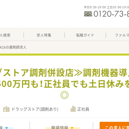
平日9：30-19：00 土日10：00-19：
人検索
求人特集
転職ガイド
ファル
85416の薬剤師求人
グストア調剤併設店≫調剤機器
600万円も！正社員でも土日休み
◎
ドラッグストア(調剤あり)
正社員
報
職場情報
この求人に