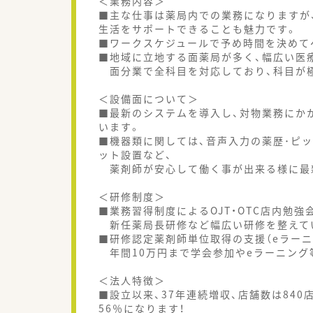
＜業務内容＞
■主な仕事は薬局内での業務になりますが
生活をサポートできることも魅力です。
■ワークスケジュールで予め時間を決めて
■地域に立地する面薬局が多く、幅広い医
面分業で全科目を対応しており、科目が
＜設備面について＞
■最新のシステムを導入し、対物業務にか
います。
■機器類に関しては、音声入力の薬歴･ピ
ット設置など、
薬剤師が安心して働く事が出来る様に最
＜研修制度＞
■業務習得制度によるOJT・OTC店内勉強
新任薬局長研修など幅広い研修を整えて
■研修認定薬剤師単位取得の支援（eラーニ
年間10万円まで学会参加やeラーニング
＜法人特徴＞
■設立以来、37年連続増収、店舗数は840
56％になります！