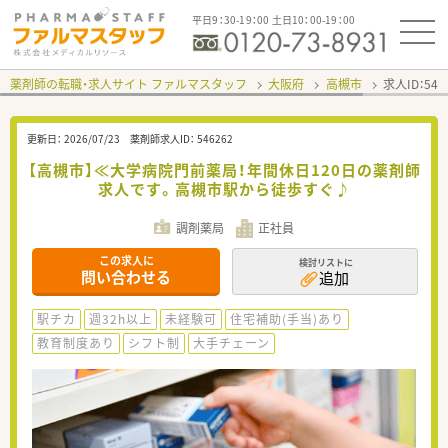
平日9：30-19：00 土日10：00-19：00
薬剤師の転職・求人サイト ファルマスタッフ
大阪府
高槻市
求人ID：54
更新日：
2026/07/23
薬剤師求人ID：
546262
【高槻市】≪大学病院門前薬局！年間休日120日の薬剤師
求人です。高槻市駅から徒歩すぐ♪
調剤薬局
正社員
この求人に
検討リストに
問い合わせる
追加
駅チカ
週32h以上
未経験可
住宅補助(手当)あり
教育制度あり
シフト制
大手チェーン