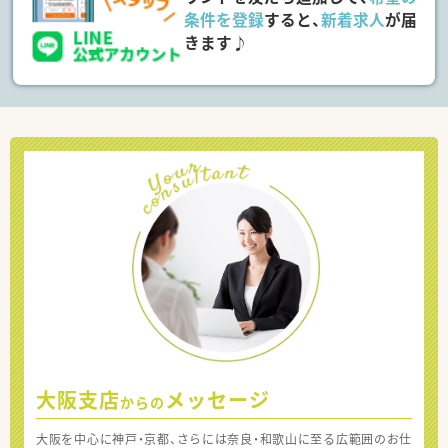
条件を登録
すると、
新着求人
が届
きます♪
大阪支店
メッセージ
からの
大阪を中心に神戸・京都、さらには奈良・和歌山に至る広範囲のお仕