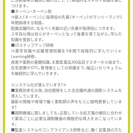
つけます。
■オーベン・ネーベン制
⇒新人（ネーベン）に指導役の先輩（オーベン）がマンツーマンで1
年間指導する制度。
配属店舗内の、なるべく年齢の近い先輩が指導役につきます。
２年目以降は自らがオーベンとなって後輩を育てながら、学んだ
知識を復習します。
■15ステップアップ研修
⇒薬学知識や店舗管理知識を5年間で段階的に学んでいくe-
Learning研修。
疾患や薬剤の基礎知識、主要医薬品300品目マスターから始まり、
在宅医療やOTC、管理者としての知識まで、幅広いカリキュラム
を継続的に学んでいきます。
≪システム化が進んでいます！≫
■業務効率化の為、自社開発をした全店舗共通の調剤システムを
導入しています。
最新の情報や現場で働く薬剤師の声をもとに随時更新していま
す！
■調剤機器に関しましても、応需している処方箋の傾向に合わせ
て薬局ごとに必要な調剤機器の積極的な導入をおこなっていま
す。
■監査システムやコンプライアンス研修など、働く従業員の方た