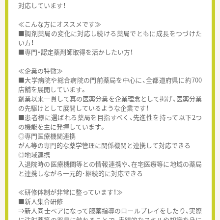
対応しています！
≪こんな方にオススメです≫
■調剤薬局の変化に対応し続ける薬局でともに成長をつづけた
い方！
■専門・認定薬剤師取得を活かしたい方！
≪企業の特徴≫
■大学病院や総合病院の門前薬局を中心に、全都道府県に約700
店舗を展開しています。
創業以来一貫して真の医薬分業を企業理念として掲げ、医薬分業
の先駆けとして展開しているような企業です！
■患者様に選ばれる薬局を目指すべく、先進性を持って以下2つ
の機能を主に発揮しています。
◎専門医療機関連携
がん等の専門的な薬学管理に関係機関と連携して対応できる
◎地域連携
入退院時の医療機関等との情報連携や、在宅医療等に地域の薬局
と連携しながら一元的･継続的に対応できる
≪研修体制が非常に整っています！≫
■新人集合研修
⇒新人同士ペアになって服薬指導のロールプレイをしたり、実際
に注射薬等の器具に触れることで、実践的なスキルや知識を身に