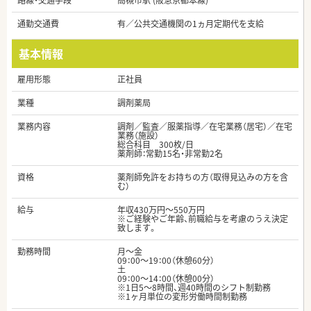
路線・交通手段
高槻市駅 (阪急京都本線)
通勤交通費
有／公共交通機関の1ヵ月定期代を支給
基本情報
雇用形態
正社員
業種
調剤薬局
業務内容
調剤／監査／服薬指導／在宅業務（居宅）／在宅
業務（施設）
総合科目 300枚/日
薬剤師：常勤15名・非常勤2名
資格
薬剤師免許をお持ちの方（取得見込みの方を含
む）
給与
年収430万円～550万円
※ご経験やご年齢、前職給与を考慮のうえ決定
致します。
勤務時間
月～金
09：00～19：00（休憩60分）
土
09：00～14：00（休憩00分）
※1日5～8時間、週40時間のシフト制勤務
※1ヶ月単位の変形労働時間制勤務