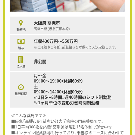
大阪府 高槻市
高槻市駅 (阪急京都本線)
勤務地
年収430万円～550万円
※ご経験やご年齢、前職給与を考慮のうえ決定致します。
給与
非公開
法人名
月～金
09：00～19：00（休憩60分）
土
09：00～14：00（休憩00分）
勤務時間
※1日5～8時間、週40時間のシフト制勤務
※1ヶ月単位の変形労働時間制勤務
≪こんな薬局です≫
■阪急「高槻市駅」徒歩1分！大学病院の門前薬局です。
■1日平均300枚を応需！薬剤師は常勤15名体制で運営中☆
■オンライン服薬指導も行っており、患者様のニーズに合わせて