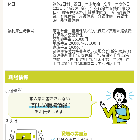
休日
週休2日制 祝日 年末年始 夏季 年間休日
121日（平成30年度） 年次有給休暇（初年度10
日） 慶弔休暇(忌引、結婚休暇等) 産前産後休
業 育児休業 介護休業 介護休暇 看護休
暇 裁判員休暇
福利厚生諸手当
厚生年金／雇用保険／労災保険／薬剤師賠償責
任保険／薬業健保
薬剤師手当 35,000円
地域手当 20,000～80,000円
家族手当 10,000円
※健康保険の扶養者がいる場合（年齢制限あり）
管理薬剤師手当、管理職手当、時間外手当、深夜
勤務手当、休日出勤手当、年末年始手当、宿日直
手当、燃料手当（北海道エリア）、別居手当
職場情報
求人票に書ききれない
“詳しい職場情報”
をお伝えします！
職場の雰囲気
助け合う風土がある