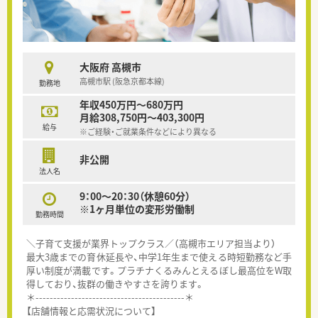
大阪府 高槻市
高槻市駅 (阪急京都本線)
勤務地
年収450万円～680万円
月給308,750円～403,300円
給与
※ご経験・ご就業条件などにより異なる
非公開
法人名
9：00～20：30（休憩60分）
※1ヶ月単位の変形労働制
勤務時間
＼子育て支援が業界トップクラス／（高槻市エリア担当より）
最大3歳までの育休延長や、中学1年生まで使える時短勤務など手
厚い制度が満載です。プラチナくるみんとえるぼし最高位をW取
得しており、抜群の働きやすさを誇ります。
＊------------------------------------------＊
【店舗情報と応需状況について】