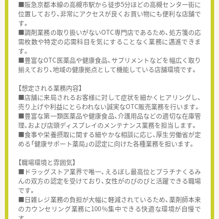
■阪急京都本線の高槻市駅から徒歩5分ほどの高槻センター街に
位置しており、非常にアクセスが良くお買い物にも便利な店舗で
す。
■調剤業務の取り扱いがないOTC専門店であるため、処方箋の応
需枚数や特定の応需科目を気にすることなく業務に邁進できま
す。
■豊富なOTC医薬品や健康食品、サプリメントなどを幅広く取り
揃えており、地域の健康拠点として機能している店舗環境です。
【想定される業務内容】
■店舗に来局されるお客様に対して症状を細かくヒアリングし、
売り上げや利益にとらわれない誠実なOTC販売業務を行います。
■豊富な第一類医薬品や健康食品、介護用品などの適切な在庫管
理、および店頭ディスプレイのメンテナンス業務を担当します。
■食事や栄養摂取に関する細やかな相談に応じ、厚生労働省が定
める「健康サポート薬局」の認定に向けた各種業務を担います。
【職場環境と雰囲気】
■ドラッグストア業界で唯一、えるぼし最高位とプラチナくるみ
んの双方の認定を受けており、女性がのびのびと活躍できる職場
です。
■日雑レジ業務の負担が大幅に軽減されているため、薬剤師本来
のカウンセリング業務に100％集中できる快適な環境が自慢で
す。