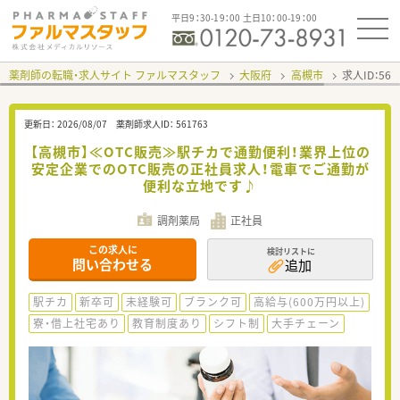
平日9：30-19：00 土日10：00-19：00
薬剤師の転職・求人サイト ファルマスタッフ
大阪府
高槻市
求人ID：56
更新日：
2026/08/07
薬剤師求人ID：
561763
【高槻市】≪OTC販売≫駅チカで通勤便利！業界上位の
安定企業でのOTC販売の正社員求人！電車でご通勤が
便利な立地です♪
調剤薬局
正社員
この求人に
検討リストに
問い合わせる
追加
駅チカ
新卒可
未経験可
ブランク可
高給与(600万円以上)
寮・借上社宅あり
教育制度あり
シフト制
大手チェーン