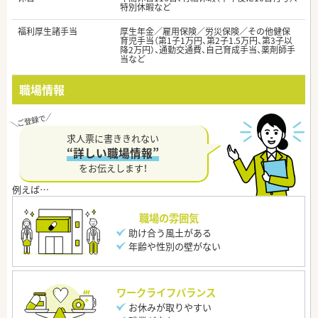
特別休暇など
福利厚生諸手当
厚生年金／雇用保険／労災保険／その他健保
育児手当（第1子1万円、第2子1.5万円、第3子以
降2万円）、通勤交通費、自己育成手当、薬剤師手
当など
職場情報
求人票に書ききれない
“詳しい職場情報”
をお伝えします！
職場の雰囲気
助け合う風土がある
年齢や性別の壁がない
ワークライフバランス
お休みが取りやすい