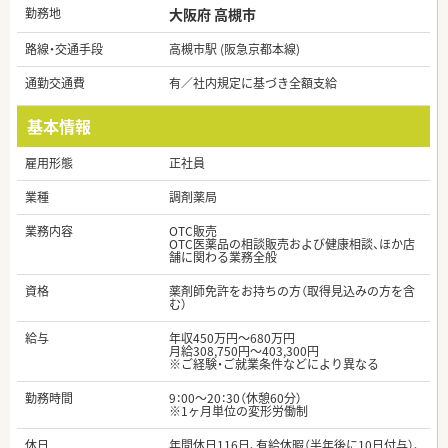
勤務地
大阪府 高槻市
路線・交通手段
高槻市駅 (阪急京都本線)
通勤交通費
有／社内規定に基づき全額支給
基本情報
雇用形態
正社員
業種
調剤薬局
業務内容
OTC販売
OTC医薬品の相談販売および健康相談、ほか店
舗に関わる業務全般
資格
薬剤師免許をお持ちの方（取得見込みの方を含
む）
給与
年収450万円～680万円
月給308,750円～403,300円
※ご経験・ご就業条件などにより異なる
勤務時間
9：00～20：30（休憩60分）
※1ヶ月単位の変形労働制
休日
年間休日116日、有給休暇（半年後に10日付与）、