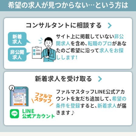
希望の求人が見つからない…という方は
コンサルタントに相談する
サイト上に掲載していない
非公
開求人
を含め、
転職のプロ
があな
たのご希望に沿って
求人をお探
しします！
新着求人を受け取る
ファルマスタッフLINE公式アカ
ウントを友だち追加して、
希望の
条件を登録
すると、
新着求人
が届
きます♪