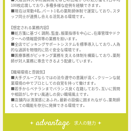
100枚応需しており、多種多様な症例を経験できます。
■現在は常勤4名、パート1名の薬剤師体制で運営しており、スタ
ッフ同士が連携し合える活気ある環境です。
【想定される業務内容】
■処方箋に基づく調剤、監査、服薬指導を中心に、在庫管理やドク
ターへの情報提供等の業務を担います。
■全店でピッキングサポートシステムを標準導入しており、人為
的な過誤を物理的に防ぐ安全な環境です。
■医療事務がピッキング業務を支える体制を構築しており、薬剤
師が対人業務に専念できるよう配慮しています。
【職場環境と雰囲気】
■大手グループならではの法令遵守の意識が高く、クリーンな就
業環境の中でプロとしての自覚を持って働けます。
■若手からベテランまでバランス良く在籍しており、互いに質問
や相談がしやすい風通しの良い職場風土です。
■店舗内は清潔感にあふれ、最新の設備に囲まれながら、薬剤師
としての職能を存分に発揮できる環境です。
advantage
求人の魅力