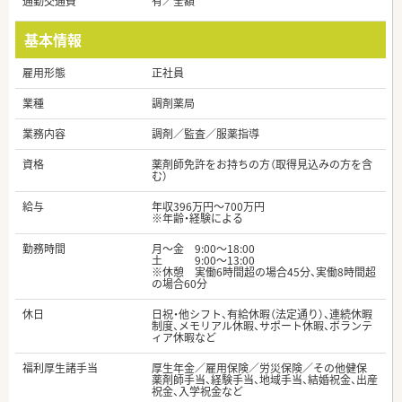
通勤交通費
有／全額
基本情報
雇用形態
正社員
業種
調剤薬局
業務内容
調剤／監査／服薬指導
資格
薬剤師免許をお持ちの方（取得見込みの方を含
む）
給与
年収396万円～700万円
※年齢・経験による
勤務時間
月〜金 9:00〜18:00
土 9:00〜13:00
※休憩 実働6時間超の場合45分、実働8時間超
の場合60分
休日
日祝・他シフト、有給休暇（法定通り）、連続休暇
制度、メモリアル休暇、サポート休暇、ボランテ
ィア休暇など
福利厚生諸手当
厚生年金／雇用保険／労災保険／その他健保
薬剤師手当、経験手当、地域手当、結婚祝金、出産
祝金、入学祝金など