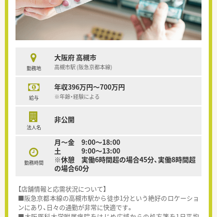
大阪府 高槻市
高槻市駅 (阪急京都本線)
勤務地
年収396万円～700万円
※年齢・経験による
給与
非公開
法人名
月〜金 9:00〜18:00
土 9:00〜13:00
※休憩 実働6時間超の場合45分、実働8時間超
勤務時間
の場合60分
【店舗情報と応需状況について】
■阪急京都本線の高槻市駅から徒歩1分という絶好のロケーショ
ンにあり、日々の通勤が非常に快適です。
■大阪医科大学附属病院をはじめ広域からの処方箋を1日平均