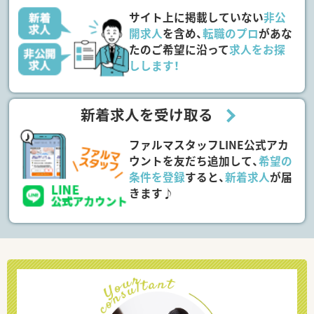
サイト上に掲載していない
非公
開求人
を含め、
転職のプロ
があな
たのご希望に沿って
求人をお探
しします！
新着求人を受け取る
ファルマスタッフLINE公式アカ
ウントを友だち追加して、
希望の
条件を登録
すると、
新着求人
が届
きます♪