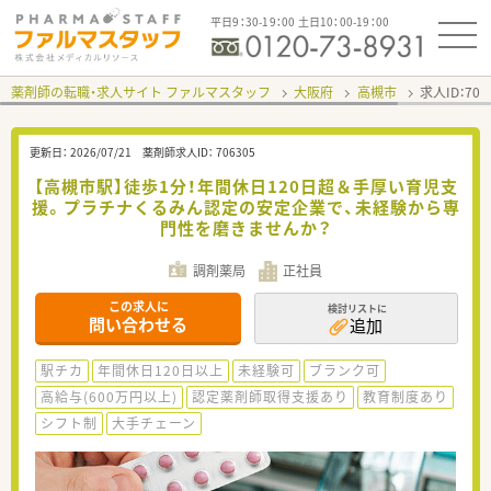
平日9：30-19：00 土日10：00-19：00
薬剤師の転職・求人サイト ファルマスタッフ
大阪府
高槻市
求人ID：70
更新日：
2026/07/21
薬剤師求人ID：
706305
【高槻市駅】徒歩1分！年間休日120日超＆手厚い育児支
援。プラチナくるみん認定の安定企業で、未経験から専
門性を磨きませんか？
調剤薬局
正社員
この求人に
検討リストに
問い合わせる
追加
駅チカ
年間休日120日以上
未経験可
ブランク可
高給与(600万円以上)
認定薬剤師取得支援あり
教育制度あり
シフト制
大手チェーン