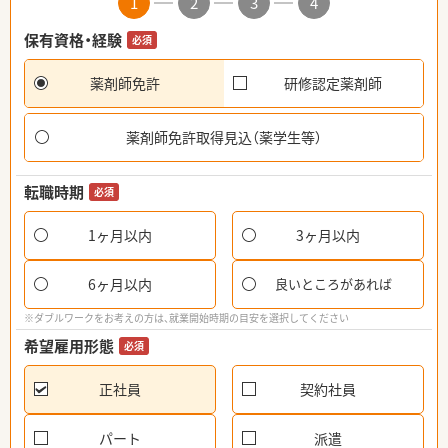
1
2
3
4
保有資格・経験
必須
薬剤師免許
研修認定薬剤師
薬剤師免許取得見込（薬学生等）
転職時期
必須
1ヶ月以内
3ヶ月以内
6ヶ月以内
良いところがあれば
※ダブルワークをお考えの方は、就業開始時期の目安を選択してください
希望雇用形態
必須
正社員
契約社員
パート
派遣