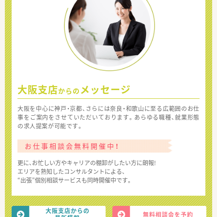
大阪支店
メッセージ
からの
大阪を中心に神戸・京都、さらには奈良・和歌山に至る広範囲のお仕
事をご案内をさせていただいております。あらゆる職種、就業形態
の求人提案が可能です。
お仕事相談会無料開催中！
更に、お忙しい方やキャリアの棚卸がしたい方に朗報!
エリアを熟知したコンサルタントによる、
“出張”個別相談サービスも同時開催中です。
大阪支店からの
無料相談会を予約