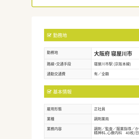
勤務地
大阪府 寝屋川市
勤務地
路線・交通手段
寝屋川市駅 (京阪本線)
通勤交通費
有／全額
基本情報
雇用形態
正社員
業種
調剤薬局
業務内容
調剤／監査／服薬指導／か
精神科、心療内科 40枚/日