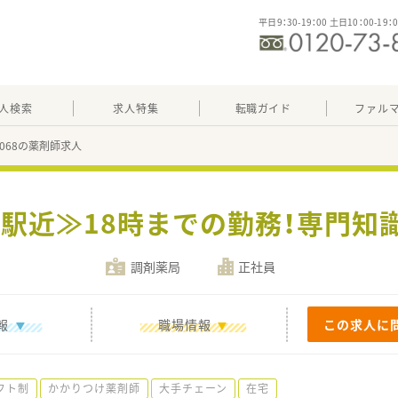
平日9：30-19：00 土日10：00-19：
人検索
求人特集
転職ガイド
ファル
18068の薬剤師求人
≪駅近≫18時までの勤務！専門知
調剤薬局
正社員
報
職場情報
この求人に
フト制
かかりつけ薬剤師
大手チェーン
在宅