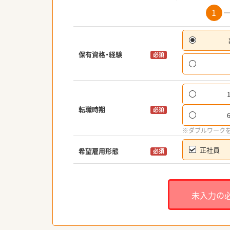
1
保有資格・経験
必須
転職時期
必須
※ダブルワーク
正社員
希望雇用形態
必須
未入力の