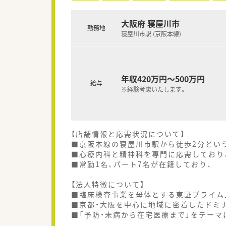
大阪府 寝屋川市
勤務地
寝屋川市駅 (京阪本線)
年収420万円～500万円
給与
※経験考慮いたします。
【店舗情報と応需状況について】
■京阪本線の寝屋川市駅から徒歩2分とい
■心療内科と精神科を専門に応需しており、
■常勤1名、パート7名が在籍しており、
【法人特徴について】
■臨床検査事業を母体とする東証プライム
■京都・大阪を中心に地域に密着したドミ
■「予防・未病から在宅医療まで」をテーマ