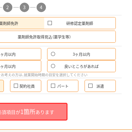
2
3
4
薬剤師免許
研修認定薬剤師
希
薬剤師免許取得見込（薬学生等）
1ヶ月以内
3ヶ月以内
6ヶ月以内
良いところがあれば
をお考えの方は、就業開始時期の目安を選択してください
契約社員
パート
派遣
1箇所
必須項目が
あります