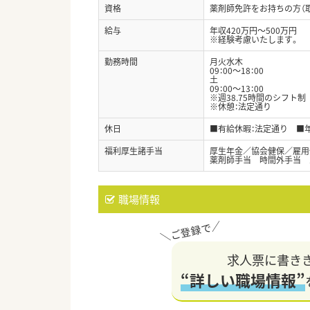
資格
薬剤師免許をお持ちの方（
給与
年収420万円～500万円
※経験考慮いたします。
勤務時間
月火水木
09：00～18：00
土
09：00～13：00
※週38.75時間のシフト制
※休憩：法定通り
休日
■有給休暇：法定通り ■年
福利厚生諸手当
厚生年金／協会健保／雇用
薬剤師手当 時間外手当 
職場情報
求人票に書き
“詳しい職場情報”