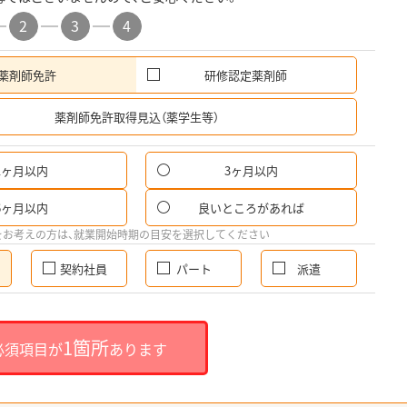
2
3
4
薬剤師免許
研修認定薬剤師
希
薬剤師免許取得見込（薬学生等）
1ヶ月以内
3ヶ月以内
6ヶ月以内
良いところがあれば
をお考えの方は、就業開始時期の目安を選択してください
契約社員
パート
派遣
1箇所
必須項目が
あります