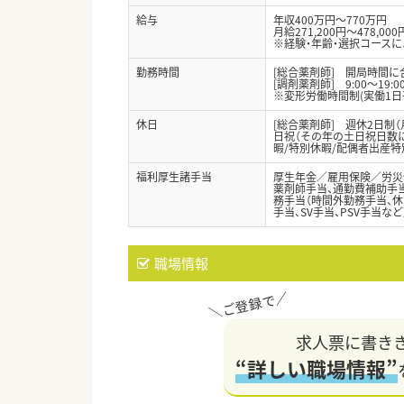
給与
年収400万円～770万円
月給271,200円～478,000
※経験・年齢・選択コース
勤務時間
[総合薬剤師] 開局時間
[調剤薬剤師] 9:00～19:
※変形労働時間制(実働1日
休日
[総合薬剤師] 週休2日制（
日祝（その年の土日祝日数によ
暇/特別休暇/配偶者出産特
福利厚生諸手当
厚生年金／雇用保険／労災
薬剤師手当、通勤費補助手当
務手当（時間外勤務手当、休
手当、SV手当、PSV手当など
職場情報
求人票に書き
“詳しい職場情報”