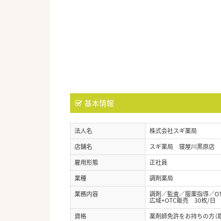
基本情報
法人名
株式会社スギ薬局
店舗名
スギ薬局 寝屋川黒原店
雇用形態
正社員
業種
調剤薬局
業務内容
調剤／監査／服薬指導／O
広域+OTC販売 30枚/日
資格
薬剤師免許をお持ちの方（