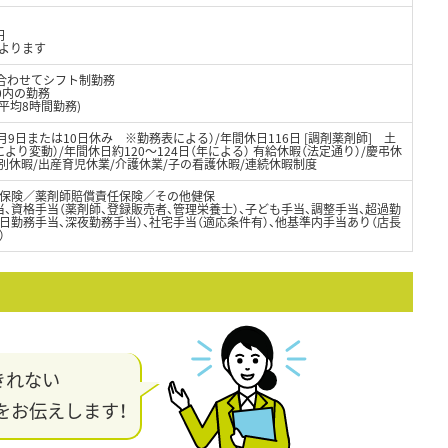
円
によります
に合わせてシフト制勤務
00内の勤務
平均8時間勤務)
月9日または10日休み ※勤務表による）/年間休日116日 [調剤薬剤師] 土
り変動）/年間休日約120～124日（年による） 有給休暇（法定通り）/慶弔休
別休暇/出産育児休業/介護休業/子の看護休暇/連続休暇制度
保険／薬剤師賠償責任保険／その他健保
、資格手当（薬剤師、登録販売者、管理栄養士）、子ども手当、調整手当、超過勤
日勤務手当、深夜勤務手当）、社宅手当（適応条件有）、他基準内手当あり（店長
）
きれない
をお伝えします！