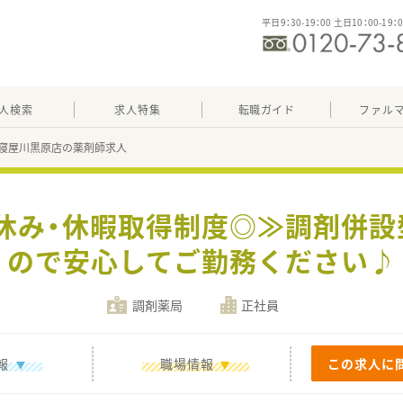
平日9：30-19：00 土日10：00-19：
人検索
求人特集
転職ガイド
ファル
寝屋川黒原店の薬剤師求人
休み・休暇取得制度◎≫調剤併設
ので安心してご勤務ください♪
調剤薬局
正社員
報
職場情報
この求人に