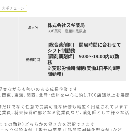
大手チェーン
株式会社スギ薬局
法人名
スギ薬局 寝屋川黒原店
[総合薬剤師] 開局時間に合わせて
シフト制勤務
[調剤薬剤師] 9:00～19:00内の勤
勤務時間
務
※変形労働時間制(実働1日平均8時
間勤務)
、堅実ながらも勢いのある成長企業です
関東、東海、関西、北陸・信州を中心に約1,700店舗以上を展開
修だけでなく任意で受講可能な研修も幅広く用意されています
従業員、将来経営幹部となる従業員など、薬剤師として様々な活
時までの勤務）どちらかの働き方を選択できます
ニック併設店舗」「敷地内薬局」「訪問調剤特化型店舗」など