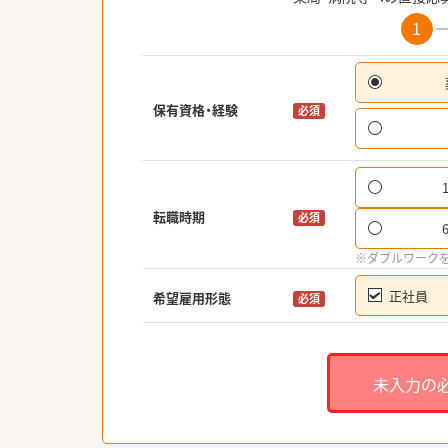
1
保有資格・経験
必須
転職時期
必須
※ダブルワーク
正社員
希望雇用形態
必須
未入力の