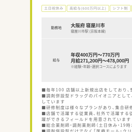
土日祝休み
高給与(600万円以上)
シフト制
大阪府 寝屋川市
勤務地
寝屋川市駅 (京阪本線)
年収400万円～770万円
月給271,200円～478,000円
給与
※経験・年齢・選択コースによります
■毎年100 店舗以上新規出店をしており
■調剤併設型ドラッグのパイオニアとして、
しています
■研修制度は様々なプランがあり、集合研
■店舗で活躍する従業員、社外で活躍する
躍ができるフィールドを用意されています
■総合薬剤師・調剤薬剤師（土日休み・19
■調剤併設型だけでなく「医療モール・クリ