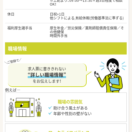
※上記より、09：00～13：30×週3日程度で相談
OK！
休日
日祝+1日
他シフトによる,有給休暇(労働基準法に準ずる)
福利厚生諸手当
厚生年金／労災保険／薬剤師賠償責任保険／そ
の他健保
時間外手当
職場情報
求人票に書ききれない
“詳しい職場情報”
をお伝えします！
職場の雰囲気
助け合う風土がある
年齢や性別の壁がない