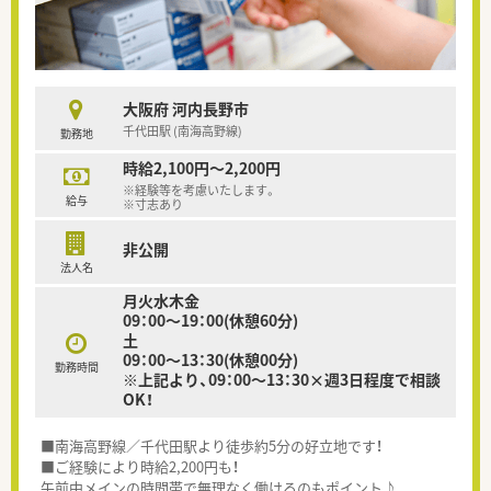
大阪府 河内長野市
千代田駅 (南海高野線)
勤務地
時給2,100円～2,200円
※経験等を考慮いたします。
給与
※寸志あり
非公開
法人名
月火水木金
09：00～19：00(休憩60分)
土
09：00～13：30(休憩00分)
勤務時間
※上記より、09：00～13：30×週3日程度で相談
OK！
■南海高野線／千代田駅より徒歩約5分の好立地です！
■ご経験により時給2,200円も！
午前中メインの時間帯で無理なく働けるのもポイント♪