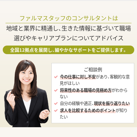
ファルマスタッフのコンサルタントは
地域と業界に精通し、生きた情報に基づいて職場
選びやキャリアプランについてアドバイス
全国12拠点を展開し、細やかなサポートをご提供します。
ご相談例
今の仕事に対し不安
があり、客観的な意
見がほしい
将来性のある職場の見極め方
がわから
ない
自分の経験や適正、
現状を振り返りたい
求人を比較するためのポイント
が知り
たい