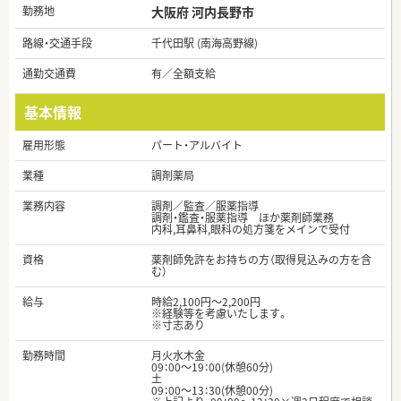
勤務地
大阪府 河内長野市
路線・交通手段
千代田駅 (南海高野線)
通勤交通費
有／全額支給
基本情報
雇用形態
パート・アルバイト
業種
調剤薬局
業務内容
調剤／監査／服薬指導
調剤・鑑査・服薬指導 ほか薬剤師業務
内科,耳鼻科,眼科の処方箋をメインで受付
資格
薬剤師免許をお持ちの方（取得見込みの方を含
む）
給与
時給2,100円～2,200円
※経験等を考慮いたします。
※寸志あり
勤務時間
月火水木金
09：00～19：00(休憩60分)
土
09：00～13：30(休憩00分)