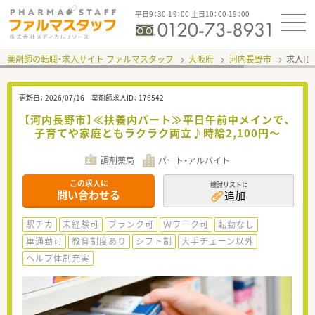
平日9：30-19：00 土日10：00-19：00
薬剤師の転職・求人サイト ファルマスタッフ
大阪府
河内長野市
求人ID
更新日：
2026/07/16
薬剤師求人ID：
176542
【河内長野市】≪扶養内パート≫平日午前中メインで、
子育てや家庭ともラクラク両立♪時給2,100円～
調剤薬局
パート・アルバイト
この求人に
検討リストに
問い合わせる
追加
駅チカ
未経験可
ブランク可
Ｗワーク可
転勤なし
車通勤可
教育制度あり
シフト制
大手チェーン以外
ヘルプ体制充実