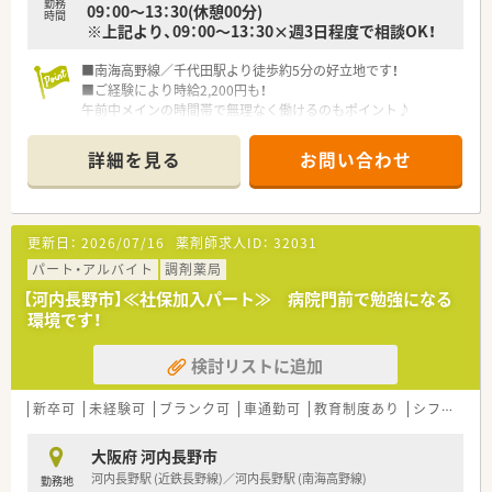
勤務
09：00～13：30(休憩00分)
時間
※上記より、09：00～13：30×週3日程度で相談OK！
■南海高野線／千代田駅より徒歩約5分の好立地です！
■ご経験により時給2,200円も！
午前中メインの時間帯で無理なく働けるのもポイント♪
■経験者の募集になりますが、定着率も高く働きやすい薬局さま
です！
詳細を見る
お問い合わせ
更新日：
2026/07/16
薬剤師求人ID：
32031
パート・アルバイト
調剤薬局
【河内長野市】≪社保加入パート≫ 病院門前で勉強になる
環境です！
検討リストに追加
新卒可
未経験可
ブランク可
車通勤可
教育制度あり
シフト制
大阪府 河内長野市
河内長野駅 (近鉄長野線)／河内長野駅 (南海高野線)
勤務地