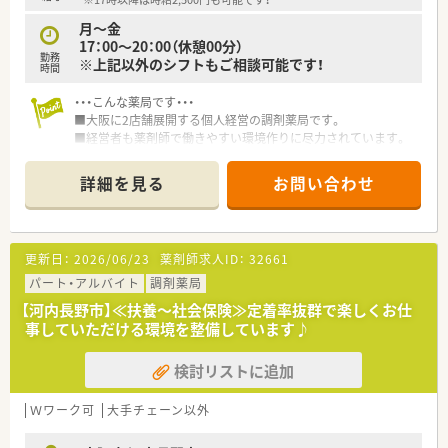
月～金
17：00～20：00（休憩00分）
勤務
※上記以外のシフトもご相談可能です！
時間
・・・こんな薬局です・・・
■大阪に2店舗展開する個人経営の調剤薬局です。
■経営者も薬剤師で働きやすい環境作りに尽力されています。
■薬剤師の定着率が高く働きやすい薬局です。
■店舗を拡張しリニューアル！トイレも休憩室も綺麗です。
詳細を見る
お問い合わせ
■店内にはペッパー君の設置もございます♪
・・・こんな方におすすめ！・・・
■現職先で通勤に苦労されておられる方（駅近・徒歩5分♪）
更新日：
2026/06/23
薬剤師求人ID：
32661
■腰を据えて落ち着きながら働きたい方
■ご経験を活かして時給UPを叶えたい方！
パート・アルバイト
調剤薬局
【河内長野市】≪扶養～社会保険≫定着率抜群で楽しくお仕
事していただける環境を整備しています♪
検討リストに追加
Ｗワーク可
大手チェーン以外