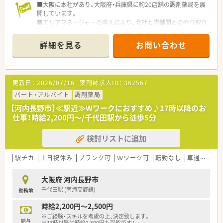
■大阪に本社があり、大阪府・兵庫県に約20店舗の調剤薬局を展
開しています。
■エリアマネージャーの導入により、会社と店舗間とのやり取り
も増え、店舗数にとらわれず、コミュニケーションを親密にとり
合う風土も強みです。
詳細を見る
お問い合わせ
■調剤室も広いため業務効率も良く、動きやすい薬局です。
■弊社より紹介実績もございます。
更新日：
2026/07/16
薬剤師求人ID：
362567
パート・アルバイト
調剤薬局
【河内長野市】≪駅近≫Wワークにおすすめ♪17時以降のお
仕事！時給2,200円～/千代田駅から徒歩5分
検討リストに追加
駅チカ
土日祝休み
ブランク可
Ｗワーク可
転勤なし
車通勤可
大阪府 河内長野市
千代田駅 (南海高野線)
勤務地
時給2,200円～2,500円
※ご経験・スキルを考慮の上、決定致します。
給与
※17時以降は時給2,500円も可能です！