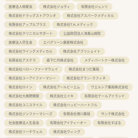
医療法人相愛会
株式会社ジョヴィ
有限会社ジュンリ
株式会社ドラッグストアウシオ
株式会社アスパークメディカル
有限会社アップルプラス
株式会社T.H.メディック
株式会社クリニカルサポート
公益財団法人浅香山病院
医療法人尽生会
エバグリーン廣甚株式会社
株式会社ウイングメディカル
株式会社アプリシェイト
有限会社アステラ
森下仁丹株式会社
メディパートナー株式会社
株式会社ハロー・ファーマウェイ
株式会社まつだ薬局
株式会社ユーアイファーマシー
株式会社グラン・ラフィネ
株式会社ロイン
株式会社アールピーエム
ウエルシア薬局株式会社
株式会社大美野開発
株式会社エイキ
有限会社テールアイランド
株式会社ユニスマイル
株式会社ハッピーハートフル
株式会社ジンファーマシーズ
有限会社境川薬局
サンテ株式会社
社会医療法人生長会
有限会社アイティーオー
有限会社すばる
株式会社リーチウェル
株式会社ウィング