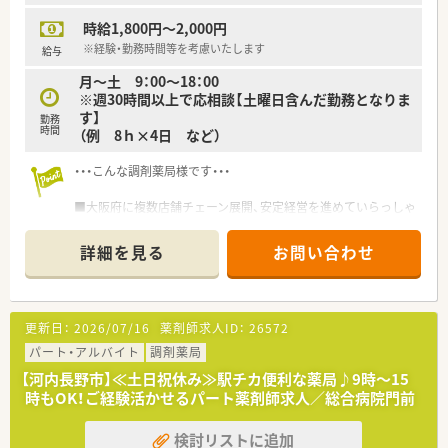
時給1,800円～2,000円
※経験・勤務時間等を考慮いたします
給与
月～土 9：00～18：00
※週30時間以上で応相談【土曜日含んだ勤務となりま
す】
勤務
時間
（例 8ｈ×4日 など）
・・・こんな調剤薬局様です・・・
■大阪府に複数店舗チェーン展開、安定経営を進めていらっしゃ
る企業様です。
■システム化が進んでおり、在庫管理などを本社のネットワーク
詳細を見る
お問い合わせ
で行っています。
更新日：
2026/07/16
薬剤師求人ID：
26572
パート・アルバイト
調剤薬局
【河内長野市】≪土日祝休み≫駅チカ便利な薬局♪9時～15
時もOK！ご経験活かせるパート薬剤師求人／総合病院門前
検討リストに追加