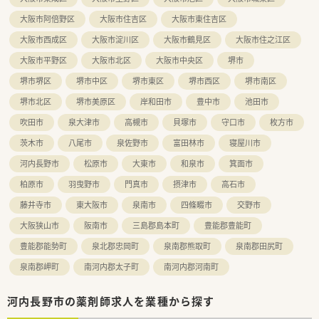
大阪市阿倍野区
大阪市住吉区
大阪市東住吉区
大阪市西成区
大阪市淀川区
大阪市鶴見区
大阪市住之江区
大阪市平野区
大阪市北区
大阪市中央区
堺市
堺市堺区
堺市中区
堺市東区
堺市西区
堺市南区
堺市北区
堺市美原区
岸和田市
豊中市
池田市
吹田市
泉大津市
高槻市
貝塚市
守口市
枚方市
茨木市
八尾市
泉佐野市
富田林市
寝屋川市
河内長野市
松原市
大東市
和泉市
箕面市
柏原市
羽曳野市
門真市
摂津市
高石市
藤井寺市
東大阪市
泉南市
四條畷市
交野市
大阪狭山市
阪南市
三島郡島本町
豊能郡豊能町
豊能郡能勢町
泉北郡忠岡町
泉南郡熊取町
泉南郡田尻町
泉南郡岬町
南河内郡太子町
南河内郡河南町
河内長野市の薬剤師求人を業種から探す