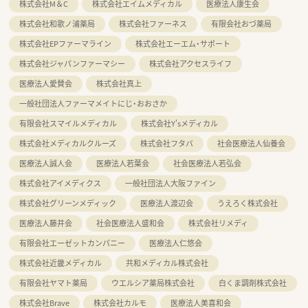
株式会社M＆C
株式会社エイムメディカル
医療法人康生会
株式会社和歌ノ浦薬局
株式会社ファーネス
有限会社おづ薬局
株式会社EPファーマライン
株式会社エーエム・サポート
株式会社ジャパンファーマシー
株式会社アクセスライフ
医療法人愛賛会
株式会社真上
一般社団法人ファーマメイトにじ・おおさか
有限会社スマイルメディカル
株式会社Y'sメディカル
株式会社メディカルクルーズ
株式会社フタバ
社会医療法人仙養会
医療法人誠人会
医療法人若葉会
社会医療法人若弘会
株式会社アイメディクス
一般社団法人大阪ファイン
株式会社グリーンメディック
医療法人渡辺会
うえろく株式会社
医療法人藤井会
社会医療法人盛和会
株式会社リメディ
有限会社エーゼットカンパニー
医療法人仁悠会
株式会社近畿メディカル
共和メディカル株式会社
有限会社ヤマト薬局
ウエルシア薬局株式会社
白くま調剤株式会社
株式会社Brave
株式会社カルモ
医療法人美喜和会