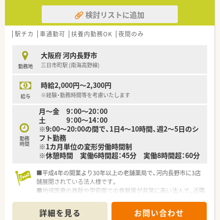
検討リストに追加
駅チカ
車通勤可
扶養内勤務OK
夜間のみ
大阪府 河内長野市
三日市町駅 (南海高野線)
勤務地
時給2,000円～2,300円
※経験・勤務時間等を考慮いたします
給与
月～金 9：00～20：00
土 9：00～14：00
※9:00～20:00の間で、1日4～10時間、週2～5日のシ
フト勤務
勤務
時間
※1カ月単位の変形労働時間制
※休憩時間 実働6時間超：45分 実働8時間超：60分
■平成4年の開業より30年以上の老舗薬局で、河内長野市に3店
舗展開されている法人様です。
■地域医療の貢献や学術面での貢献度が非常に高い法人で、近隣
の医療機関と連携して研究を行い、県外から見学者が来ることも
ございます。また、河内長野市の新型ウィルスの職域接種も積極
詳細を見る
お問い合わせ
的に協力したりと、様々な刺激を受けられる環境です。