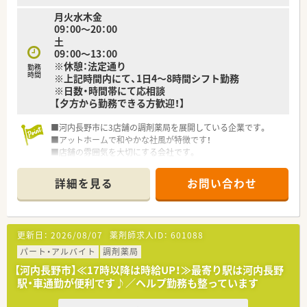
月火水木金
09：00～20：00
土
09：00～13：00
※休憩：法定通り
勤務
時間
※上記時間内にて、1日4～8時間シフト勤務
※日数・時間帯にて応相談
【夕方から勤務できる方歓迎！】
■河内長野市に3店舗の調剤薬局を展開している企業です。
■アットホームで和やかな社風が特徴です！
■店舗の雰囲気を大切にする会社です。
詳細を見る
お問い合わせ
更新日：
2026/08/07
薬剤師求人ID：
601088
パート・アルバイト
調剤薬局
【河内長野市】≪17時以降は時給UP！≫最寄り駅は河内長野
駅・車通勤が便利です♪／ヘルプ勤務も整っています