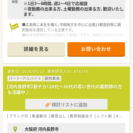
時間
※1日3～8時間、週2～4日で応相談
※夜勤務の出来る方、土曜勤務の出来る方、歓迎いたし
ます。
■広島県に本社を構え、中国地方を中心に全国13都道府県に調
剤薬局を運営している企業です。
■地域連携薬局も10店舗以上取得しており、今後も「かかりつけ
薬剤師推進」「地域医療連携の強化」「OTC販売（健康サポートの
強化）」「ジェネリック推進」「高度薬学管理の強化」を柱として活
詳細を見る
お問い合わせ
動に取り組んでいきます。
■資格取得支援制度がございます。研修認定薬剤師をはじめ、さ
まざまな資格の取得をサポートしてくださいます。
■休暇制度が充実！バースデイ休暇を導入しています。誕生日月
更新日：
2026/07/23
薬剤師求人ID：
676376
の前後1か月を含めた3ヶ月の中で、連続で3日間の年次有給休暇
を取得できる制度となります。
パート・アルバイト
調剤薬局
■育児支援制度がございます。子どもが6歳（小学校入学）になる
【河内長野市】駅チカ！20代～30代の若い世代の薬剤師の方
までは1日の勤務時間を6時間まで短縮して勤務が可能です。
も活躍中♪
産休・育休取得中も会社提供のe-ラーニングの利用や、店舗・本社
実施の勉強会参加も可能。復職までの不安を少しでも軽減でき
検討リストに追加
るようサポート頂けます。
ブランク可
車通勤可
積雪なし
教育制度あり
シフト制
大手チェーン以外
大阪府 河内長野市