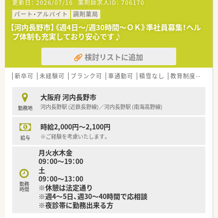
更新日：
2026/07/16
薬剤師求人ID：
706170
パート・アルバイト
調剤薬局
【河内長野市】《週4日～/週30時間～ＯＫ》準社員募集！ヘル
プ体制も充実しており安心です♪
検討リストに追加
新卒可
未経験可
ブランク可
車通勤可
積雪なし
教育制度あり
大阪府 河内長野市
河内長野駅 (近鉄長野線)／河内長野駅 (南海高野線)
勤務地
時給2,000円～2,100円
※ご経験を考慮いたします。
給与
月火水木金
09：00～19：00
土
09：00～13：00
勤務
※休憩は法定通り
時間
※週4～5日、週30～40時間で応相談
※夜診帯に勤務出来る方