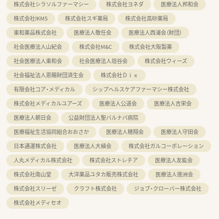
株式会社シラソルファーマシー
株式会社ヨネダ
医療法人邦和会
株式会社IKMS
株式会社スギ薬局
株式会社高砂薬局
東和薬品株式会社
医療法人敬任会
医療法人西浦会（財団）
社会医療法人山紀会
株式会社M&C
株式会社大阪製薬
社会医療法人東和会
社会医療法人垣谷会
株式会社ウィーズ
社会福祉法人恩賜財団済生会
株式会社Ｄｉｘ
有限会社コア・メディカル
シップヘルスケアファーマシー株式会社
株式会社メディカルユアーズ
医療法人公道会
医療法人吉栄会
医療法人朝日会
公益財団法人聖バルナバ病院
医療福祉生活協同組合おおさか
医療法人穂翔会
医療法人守田会
日本通運株式会社
医療法人大植会
株式会社ガルコーポレーション
人丸メディカル株式会社
株式会社ストレチア
医療法人友紘会
株式会社南山堂
大洋薬品ユタカ販売株式会社
医療法人徳洲会
株式会社スリーゼ
クラフト株式会社
ジョブ・クローバー株式会社
株式会社メディセオ