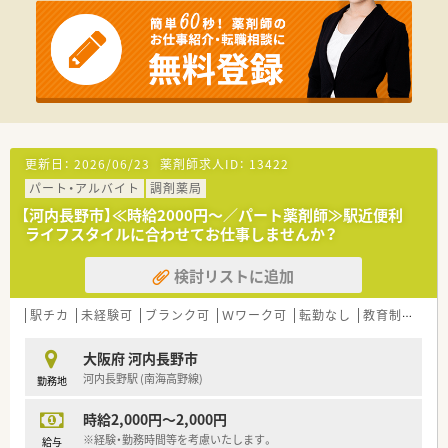
更新日：
2026/06/23
薬剤師求人ID：
13422
パート・アルバイト
調剤薬局
【河内長野市】≪時給2000円～／パート薬剤師≫駅近便利
ライフスタイルに合わせてお仕事しませんか？
検討リストに追加
駅チカ
未経験可
ブランク可
Ｗワーク可
転勤なし
教育制度あり
大阪府 河内長野市
河内長野駅 (南海高野線)
勤務地
時給2,000円～2,000円
※経験・勤務時間等を考慮いたします。
給与