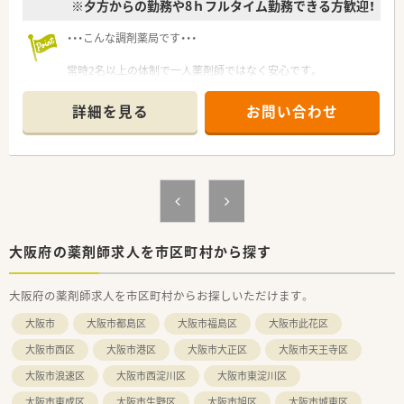
※夕方からの勤務や8ｈフルタイム勤務できる方歓迎！
・・・こんな調剤薬局です・・・
常時2名以上の体制で一人薬剤師ではなく安心です。
練り対応のある店舗には軟膏錬機も完備しています！
詳細を見る
お問い合わせ
河内長野周辺に3店舗あります。
2店舗は駅より徒歩1分、1店舗は駅よりバスですが中型スーパー
内にあり大変便利♪
大阪府の薬剤師求人を市区町村から探す
大阪府の薬剤師求人を市区町村からお探しいただけます。
大阪市
大阪市都島区
大阪市福島区
大阪市此花区
大阪市西区
大阪市港区
大阪市大正区
大阪市天王寺区
大阪市浪速区
大阪市西淀川区
大阪市東淀川区
大阪市東成区
大阪市生野区
大阪市旭区
大阪市城東区