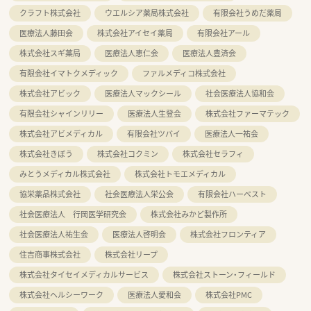
クラフト株式会社
ウエルシア薬局株式会社
有限会社うめだ薬局
医療法人藤田会
株式会社アイセイ薬局
有限会社アール
株式会社スギ薬局
医療法人恵仁会
医療法人豊済会
有限会社イマトクメディック
ファルメディコ株式会社
株式会社アビック
医療法人マックシール
社会医療法人協和会
有限会社シャインリリー
医療法人生登会
株式会社ファーマテック
株式会社アビメディカル
有限会社ツバイ
医療法人一祐会
株式会社きぼう
株式会社コクミン
株式会社セラフィ
みとうメディカル株式会社
株式会社トモエメディカル
協栄薬品株式会社
社会医療法人栄公会
有限会社ハーベスト
社会医療法人 行岡医学研究会
株式会社みかど製作所
社会医療法人祐生会
医療法人啓明会
株式会社フロンティア
住吉商事株式会社
株式会社リープ
株式会社タイセイメディカルサービス
株式会社ストーン・フィールド
株式会社ヘルシーワーク
医療法人愛和会
株式会社PMC