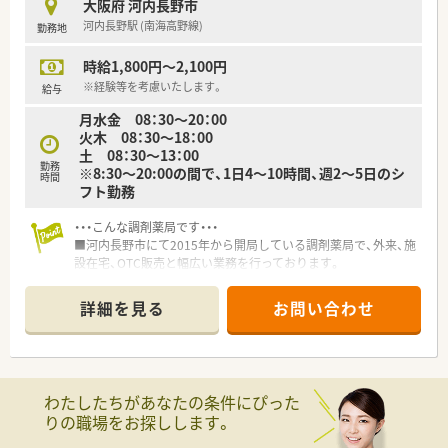
大阪府 河内長野市
河内長野駅 (南海高野線)
勤務地
時給1,800円～2,100円
※経験等を考慮いたします。
給与
月水金 08：30～20：00
火木 08：30～18：00
土 08：30～13：00
勤務
※8:30～20:00の間で、1日4～10時間、週2～5日のシ
時間
フト勤務
・・・こんな調剤薬局です・・・
■河内長野市にて2015年から開局している調剤薬局で、外来、施
設在宅、OTC販売と幅広い業務を行っております。
■代表は大手ドラッグストアーでＯＴＣ・調剤と様々な業態の調
剤薬局での管理薬剤師を経験後、
詳細を見る
お問い合わせ
病院での薬剤師を経験し開局をされました。
今後生き残っていく調剤薬局であるために様々な取り組みを
試みており、直近では介護施設を開設しております。
この先も介護、医療の2軸で地域貢献をお考えでございます。
■現在就業している薬剤師は開設以来お勤めで、長らく勤務して
わたしたちがあなたの条件にぴった
いる方ばかりの職場で、職場の雰囲気も非常に良好です。
りの職場をお探しします。