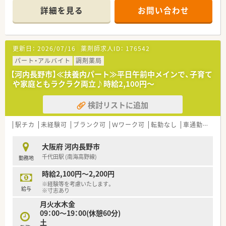
■店舗を拡張しリニューアル！トイレも休憩室も綺麗です。
詳細を見る
お問い合わせ
■店内にはペッパー君の設置もございます♪
・・・こんな方におすすめ！・・・
■現職先で通勤に苦労されておられる方（駅近・徒歩5分♪）
更新日：
2026/07/16
薬剤師求人ID：
176542
■子育てなど、ご家庭と両立しながら働きたい方！
■腰を据えて落ち着きながら働きたい方
パート・アルバイト
調剤薬局
【河内長野市】≪扶養内パート≫平日午前中メインで、子育て
や家庭ともラクラク両立♪時給2,100円～
検討リストに追加
駅チカ
未経験可
ブランク可
Ｗワーク可
転勤なし
車通勤可
教
大阪府 河内長野市
千代田駅 (南海高野線)
勤務地
時給2,100円～2,200円
※経験等を考慮いたします。
給与
※寸志あり
月火水木金
09：00～19：00(休憩60分)
土