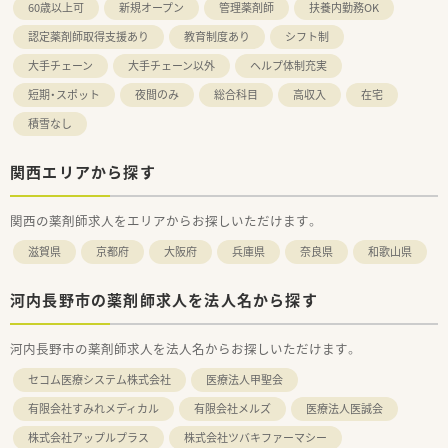
60歳以上可
新規オープン
管理薬剤師
扶養内勤務OK
認定薬剤師取得支援あり
教育制度あり
シフト制
大手チェーン
大手チェーン以外
ヘルプ体制充実
短期・スポット
夜間のみ
総合科目
高収入
在宅
積雪なし
関西エリアから探す
関西の薬剤師求人をエリアからお探しいただけます。
滋賀県
京都府
大阪府
兵庫県
奈良県
和歌山県
河内長野市の薬剤師求人を法人名から探す
河内長野市の薬剤師求人を法人名からお探しいただけます。
セコム医療システム株式会社
医療法人甲聖会
有限会社すみれメディカル
有限会社メルズ
医療法人医誠会
株式会社アップルプラス
株式会社ツバキファーマシー