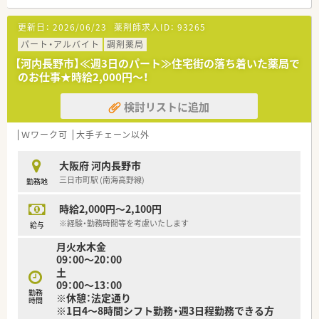
＼ コンサルタントおすすめポイント★ ／
■建物内にはフィットネスクラブ・ドラッグストアも併設されて
更新日：
2026/06/23
薬剤師求人ID：
93265
います。明るく清潔感のある環境で働けます！
■日曜・祝日も開局！管理栄養士も在籍し、薬のことだけでなく多
パート・アルバイト
調剤薬局
方面から地域の患者様のためになることを考えて運営していま
【河内長野市】≪週3日のパート≫住宅街の落ち着いた薬局で
す。
のお仕事★時給2,000円～！
■広々とした調剤室で業務効率を考えた店舗運営をされている
ため、気持ちよく働くことが出来ます。
検討リストに追加
＼ こんな方におすすめ！ ／
★ラストまでのシフト、日曜・祝日もお仕事可能な方
Ｗワーク可
大手チェーン以外
★薬剤師としてスキルアップしたいとお考えの方
大阪府 河内長野市
三日市町駅 (南海高野線)
勤務地
時給2,000円～2,100円
※経験・勤務時間等を考慮いたします
給与
月火水木金
09：00～20：00
土
09：00～13：00
勤務
※休憩：法定通り
時間
※1日4～8時間シフト勤務・週3日程勤務できる方