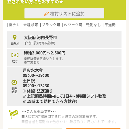
立されたい方にもおすすめ★
検討リストに追加
駅チカ
未経験可
ブランク可
Ｗワーク可
転勤なし
車通勤可
扶
大阪府 河内長野市
千代田駅 (南海高野線)
勤務地
時給2,000円～2,500円
※経験等を考慮いたします。
給与
※寸志あり
月火水木金
09：00～19：00
土日祝
09：00～13：30
勤務
※休憩：法定通り
時間
※上記開局時間内にて1日4～8時間シフト勤務
※19時まで勤務できる方歓迎！
・・・こんな薬局です・・・
■大阪に2店舗展開する個人経営の調剤薬局です。
■経営者も薬剤師で働きやすい環境作りに尽力されています。
■薬剤師の定着率が高く働きやすい薬局です。