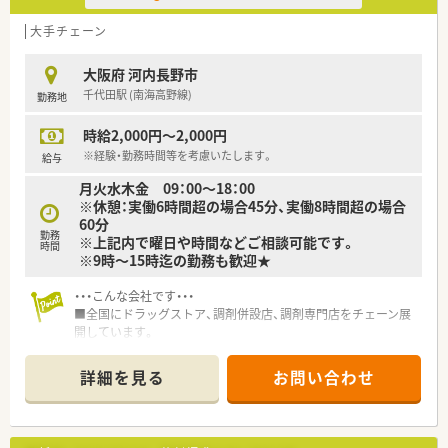
大手チェーン
大阪府 河内長野市
千代田駅 (南海高野線)
勤務地
時給2,000円～2,000円
※経験・勤務時間等を考慮いたします。
給与
月火水木金 09：00～18：00
※休憩：実働6時間超の場合45分、実働8時間超の場合
60分
勤務
※上記内で曜日や時間などご相談可能です。
時間
※9時～15時迄の勤務も歓迎★
・・・こんな会社です・・・
■全国にドラッグストア、調剤併設店、調剤専門店をチェーン展
開しています。
■研修プログラムも充実してますので、経験が浅い方でも安心し
てご就業が可能です。
詳細を見る
お問い合わせ
■認定実務実習指導薬剤師資格の取得支援もあります！（取得費
用は会社負担です。）