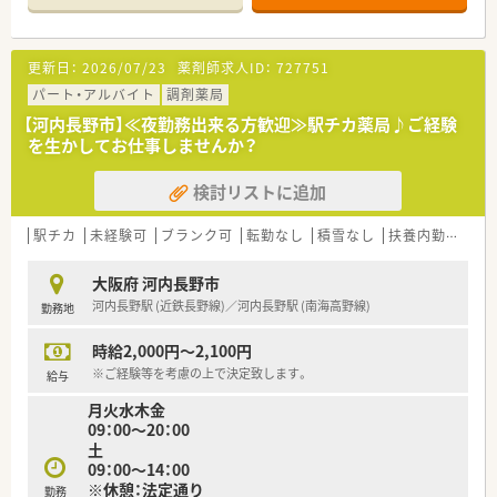
■在宅も積極的に行っており、外来と両方のスキルが培われま
す。
■機械化が充実しており、いち早くキャッシュレス決済や、セミ
更新日：
2026/07/23
薬剤師求人ID：
727751
セルフレジ、AIピッキングシステムが導入されました。
■勤務時間に休憩時間を含んでいるため、実際の拘束時間も短い
パート・アルバイト
調剤薬局
です。
【河内長野市】≪夜勤務出来る方歓迎≫駅チカ薬局♪ご経験
■有給取得率も非常に高く、2時間単位からの取得も可能です。
を生かしてお仕事しませんか？
■職場内の雰囲気も良く、従業員主催の参加自由の懇親会もござ
います。
検討リストに追加
駅チカ
未経験可
ブランク可
転勤なし
積雪なし
扶養内勤務OK
大阪府 河内長野市
河内長野駅 (近鉄長野線)／河内長野駅 (南海高野線)
勤務地
時給2,000円～2,100円
※ご経験等を考慮の上で決定致します。
給与
月火水木金
09：00～20：00
土
09：00～14：00
※休憩：法定通り
勤務