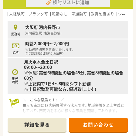
検討リストに追加
未経験可
ブランク可
転勤なし
車通勤可
教育制度あり
シフト制
大阪府 河内長野市
河内長野駅 (南海高野線)
勤務地
時給2,000円～2,000円
※勤務時間等を考慮いたします。
給与
（17時以降は時給2,500円）
月火水木金土日祝
09：00～20：00
※休憩：実働6時間超の場合45分、実働8時間超の場合
60分
勤務
時間
※上記内で1日4～8時間シフト勤務
※土日祝勤務可能な方、優遇致します！
＼ こんな薬局です！ ／
■大阪南部に13店舗展開する法人です。地域密着を至上主義と
しており、南河内を中心に様々な事業を展開しております。
■薬局の他にドラッグストアや訪問介護も行っており、異職種連
携が社内で当たり前のように行われています。薬剤師の他に医
詳細を見る
お問い合わせ
者、看護師、ヘルパーやケアマネ、管理栄養士も在籍しています。