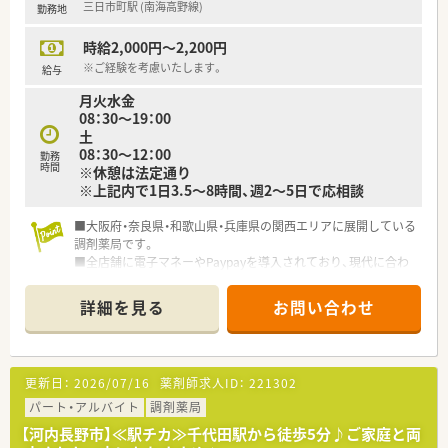
三日市町駅 (南海高野線)
勤務地
時給2,000円～2,200円
※ご経験を考慮いたします。
給与
月火水金
08：30～19：00
土
08：30～12：00
勤務
時間
※休憩は法定通り
※上記内で1日3.5～8時間、週2～5日で応相談
■大阪府・奈良県・和歌山県・兵庫県の関西エリアに展開している
調剤薬局です。
■全店舗に電子マネーやPaypayを導入されており、現代に合わ
せた店舗づくりに取り組んでいます。
■医療機関などとの連携を強め、安心・信頼を得られ続ける薬局
詳細を見る
お問い合わせ
を目指していらっしゃいます。
更新日：
2026/07/16
薬剤師求人ID：
221302
パート・アルバイト
調剤薬局
【河内長野市】≪駅チカ≫千代田駅から徒歩5分♪ご家庭と両