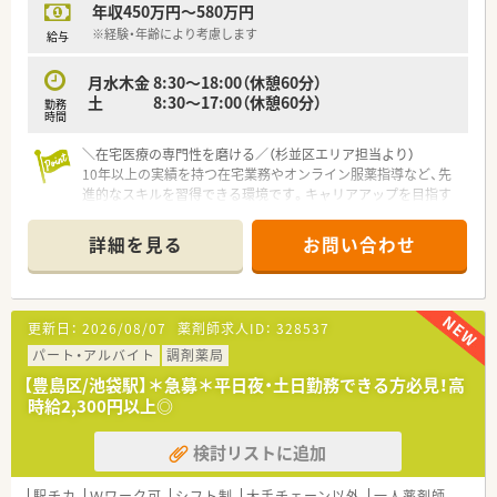
年収450万円～580万円
※経験・年齢により考慮します
給与
月水木金 8:30～18:00（休憩60分）
土 8:30～17:00（休憩60分）
勤務
時間
＼在宅医療の専門性を磨ける／（杉並区エリア担当より）
10年以上の実績を持つ在宅業務やオンライン服薬指導など、先
進的なスキルを習得できる環境です。キャリアアップを目指す
方にぴったりです。
＊------------------------------------------＊
詳細を見る
お問い合わせ
【店舗情報と応需状況について】
■西荻窪駅から徒歩5分の便利な立地にあり、内科や小児科を中
心に1日平均50枚ほどの処方箋を応需しています。
■近隣クリニックの処方箋を中心に受け付けており、地域に根差
更新日：
2026/08/07
薬剤師求人ID：
328537
した丁寧で親切な服薬指導を大切にしている薬局です。
■在宅業務は居宅と施設の両方に対応し、薬剤師1名とパート2
パート・アルバイト
調剤薬局
名に事務1名という万全の体制で日々運営しています。
【豊島区/池袋駅】＊急募＊平日夜・土日勤務できる方必見！高
時給2,300円以上◎
【法人特徴について】
■複数区にまたがり複数の店舗を展開しており、安定した経営基
検討リストに追加
盤を持つ地域密着型の信頼厚い企業となっています。
■施設在宅への取り組みを業界に先駆けて10年以上前から開始
しており、圧倒的な実績とノウハウを持つ企業です。
駅チカ
Ｗワーク可
シフト制
大手チェーン以外
一人薬剤師