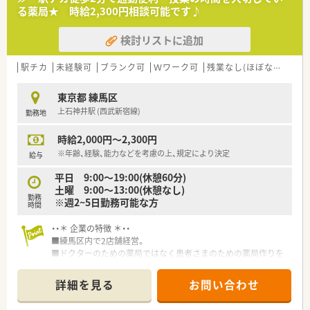
■麻薬管理、発注納検品
る薬局★ 時給2,300円相談可能です♪
■注射薬調製調剤（治験含む）
■院内製剤調製
検討リストに追加
■各部署からの問い合わせ対応
※外来はほぼ院外処方です
■一人薬剤師での勤務となりますので病院経験者様の募集です！
駅チカ
未経験可
ブランク可
Ｗワーク可
残業なし(ほぼなし含む)
≪おすすめポイント≫
東京都 練馬区
■1名薬剤師となりますが、休日は看護師の方が業務対応が可能
上石神井駅 (西武新宿線)
勤務地
な為、お休みもしっかり取得できます。
■当直、日直ありません。
時給2,000円～2,300円
■同科の経験が無くても、病院経験があればご応募可能
■大変綺麗な病院です。
※年齢、経験、能力などを考慮の上、規定により決定
給与
平日 9:00～19:00(休憩60分)
土曜 9:00～13:00(休憩なし)
勤務
※週2~5日勤務可能な方
時間
・・＊ 企業の特徴 ＊・・
■練馬区内で2店舗経営。
■ドクターのための薬局ではなく患者さまのための薬局作りを
心掛けています。
■投薬時は患者さま・薬剤師共に座って対応。薬の説明の時間を
詳細を見る
お問い合わせ
しっかり取っています。
■近隣店舗同士でヘルプあり、急なお休みの対応も可能な環境で