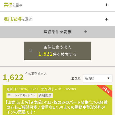
業種
を選ぶ
雇用/給与
を選ぶ
詳細条件を表示
条件に合う求人
1,622
件を
検索する
1,622
件の薬剤師求人
並び順
更新日：
2026/08/07
薬剤師求人ID：
705283
パート・アルバイト
調剤薬局
【山武市/求名】★急募！≪日・祝のみのパート募集◎≫未経験
の方もご相談可能♪貴重な17:30までの勤務◆整形外科メ
インの薬局です！