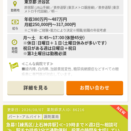
勉強になる環境です。
東京都 渋谷区
■近隣や同じ沿線上に他店舗が複数あるので、急なお休みなどに
原宿駅 (JR山手線)／表参道駅 (東京メトロ銀座線)／表参道駅 (東京
勤務地
も対応可能です！
メトロ千代田線)／明
…
年収380万円～487万円
≪こんな方におすすめ≫
月給250,000円～317,000円
■中途入社の多くは、入社の決め手は「薬局の雰囲気」良かった
給与
※ご年齢・ご経験・能力により決定※現職/前職の年収考慮
という意見が圧倒的多く、働きやすい社風が影響しており、医療
月～土 8：45～17：00（休憩45分）
業界では高水準の人材定着率97％と非常に高いです。過去に人
※休日：日曜日＋１日（土曜日休みが多いです）
間関係でつらい思いをした方も安心！
祝日がある週は日曜日＋祝日
■週休消化率8割以上、かつ残業時間の全社平均は11時間と少な
勤務
時間
※第3土曜日は勤務必須
目で、メリハリある職場を希望する方にぴったりです
■薬剤師のスペシャリストとして、在宅医療や漢方といった専門
≪こんな病院です≫
分野を極める道も用意されています。将来的に何かひとつの分
■緑内障、白内障、加齢黄斑変性、糖尿病網膜症などすべての眼
野で専門薬剤師を取得したい方などにおすすめ
疾患に専門医が対応しています。
■全国から患者様が来院され、様々な症例を対応することができ
ます。
詳細を見る
お問い合わせ
■医師・看護師と連携しての勤務になるので子育て中の方でも安
心してご就業できます。
■従業員の横のつながりがあり、連携もしっかりと取れている環
境です。
更新日：
2026/08/07
薬剤師求人ID：
86216
≪業務内容≫
パート・アルバイト
調剤薬局
■入院処方箋調剤
急募！【練馬区/上石神井駅】≪~19時まで×週2日～相談可
■病棟、外来、手術室、検査科の医薬品管理発注納検品
≫ 駅チカ徒歩2分で通勤便利 投薬の時間を大切してい