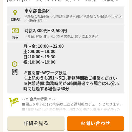
■すべての店舗で基準調剤1と地域体制加算を取得しており、質
の高い医療サービスを提供し続けている法人となります。
東京都 豊島区
池袋駅 (JR山手線)／池袋駅 (JR埼京線)／池袋駅 (JR湘南新宿ライン)
勤務地
【勤務実態について】
／池袋駅 (東
…
■平日の営業時間は18時までとなっており、残業も少なめであ
時給2,300円～2,500円
るため仕事終わりのプライベートな時間を充実させられます。
■土曜日は17時までの短縮営業となっており、週末の時間を有
※年齢、経験、能力などを考慮の上、規定により決定
給与
効に活用しながら無理なく働き続けることが可能です。
月～金：10:00～22:00
■一人薬剤師となる時間帯も存在しますが、事務スタッフとの連
土：09:00～19:00
携が非常にスムーズであるため安心して業務に取り組めます。
日：10:00～19:30
祝：10:00～19:00
勤務
※夜間帯・Wワーク歓迎
時間
※上記のうち週1～5日、勤務時間数ご相談ください
※休憩時間：勤務時間が6時間超過する場合は45分、8
時間超過する場合は60分
・・＊ 企業の特徴 ＊・・
■関西を中心に130店舗以上ある調剤薬局チェーンとなります。
■「薬剤師には活躍の場所を、地域の皆様には健康と安心を」の
精神で、地域社会に貢献することを基本理念とされており、会社
の利益よりまず患者様を第一に考え、地域住民から頼られる薬局
詳細を見る
お問い合わせ
を1店舗でも多く増やす事を目標に運営をおこなっている法人で
す。