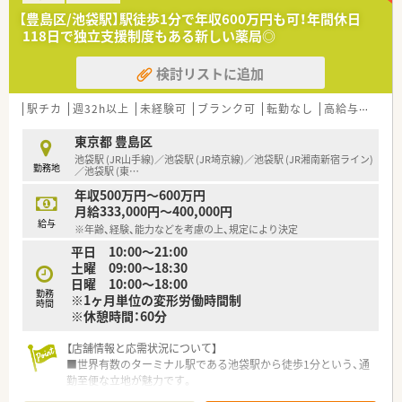
務と休憩のメリハリをつけてしっかりとリフレッシュできま
【豊島区/池袋駅】駅徒歩1分で年収600万円も可！年間休日
す。
118日で独立支援制度もある新しい薬局◎
■患者様一人ひとりと向き合いながらアットホームな環境で勤
務いただけます。
検討リストに追加
【募集背景と求める人物像について】
■今後の体制強化を見据えた定期採用として、1人薬剤師体制に
駅チカ
週32h以上
未経験可
ブランク可
転勤なし
高給与(600万円以上)
も柔軟に対応いただける薬剤師の方を募集しております。
■薬局業界の変化に対して自ら創意工夫を行い、生き残りをかけ
東京都 豊島区
て前向きに取り組める柔軟な思考をお持ちの方を求めていま
池袋駅 (JR山手線)／池袋駅 (JR埼京線)／池袋駅 (JR湘南新宿ライン)
勤務地
す。
／池袋駅 (東
…
■近隣の店舗との掛け持ち勤務が発生する可能性があるため、状
年収500万円～600万円
況に応じて店舗間を移動できる方を歓迎いたします。
月給333,000円～400,000円
給与
※年齢、経験、能力などを考慮の上、規定により決定
【法人特徴について】
平日 10:00～21:00
■八王子市内に3店舗をドミナント展開しており、地域に根ざし
土曜 09:00～18:30
た経営を続けているため、転居を伴うような無理な異動はありま
日曜 10:00～18:00
せん。
勤務
※1ヶ月単位の変形労働時間制
■駅前やクリニックビルなど、多様な形態で店舗を出店してお
時間
※休憩時間：60分
り、それぞれの地域特性に合わせた質の高い医療を提供していま
す。
【店舗情報と応需状況について】
■全店舗でお昼休憩時に一度薬局を閉める運用を徹底しており、
■世界有数のターミナル駅である池袋駅から徒歩1分という、通
従業員の働きやすさと健康管理を大切に考えている法人です。
勤至便な立地が魅力です。
■心療内科と精神科をメインに、1日に150枚から200枚の処方
【職場環境と雰囲気】