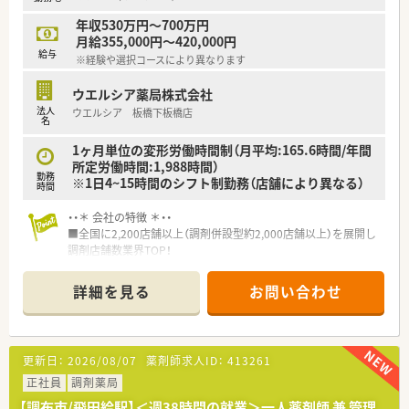
年収530万円～700万円
【こんな方が活躍中】
月給355,000円～420,000円
■子育て経験のある女性代表の理解のもと、仕事と家庭を両立さ
給与
※経験や選択コースにより異なります
せている方が活躍中です。
■将来の独立開業という夢に向かって、薬局経営のノウハウを積
ウエルシア薬局株式会社
極的に学んでいます。
法人
ウエルシア 板橋下板橋店
■患者様一人ひとりとの対話を大切にし、地域医療への貢献にや
名
りがいを感じています。
1ヶ月単位の変形労働時間制（月平均:165.6時間/年間
所定労働時間:1,988時間）
勤務
※1日4~15時間のシフト制勤務（店舗により異なる）
時間
・・＊ 会社の特徴 ＊・・
■全国に2,200店舗以上（調剤併設型約2,000店舗以上）を展開し
調剤店舗数業界TOP！
■店舗拡大に伴いキャリアアップできるポジションが多数あり！
頑張り次第で高給与も可能！
詳細を見る
お問い合わせ
■経験や勤務コースによりますが、経験の少ない方でも500万前
半スタートと業界TOP水準！
■職種や職域に合わせ、豊富な社内研修や外部組織と連携した研
修を用意されています
更新日：
2026/08/07
薬剤師求人ID：
413261
■薬剤師が中心の会社だからこそ活躍できるキャリアパスが多
種多様に用意されています。
正社員
調剤薬局
■店舗拡大に伴い、エリアマネジャーや営業部長等のマネジメン
【調布市/飛田給駅】＜週38時間の就業＞一人薬剤師 兼 管理