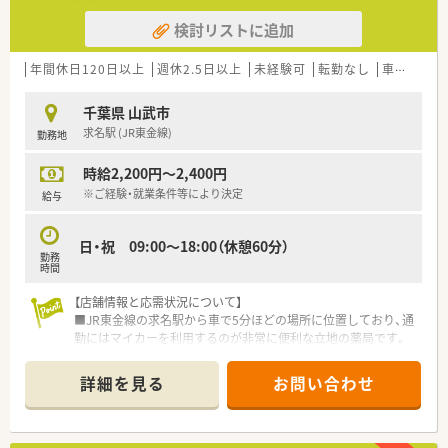
検討リストに追加
年間休日120日以上
週休2.5日以上
未経験可
転勤なし
車通勤可
千葉県 山武市
求名駅 (JR東金線)
勤務地
時給2,200円～2,400円
※ご経験・就業条件等により決定
給与
日・祝 09:00～18:00（休憩60分）
勤務
時間
【店舗情報と応需状況について】
■JR東金線の求名駅から車で5分ほどの場所に位置しており、通
勤にはマイカーを利用するのが非常に便利な立地の薬局です。
■近隣のクリニックから整形外科の処方箋をメインに受け付け
ており、処方内容は比較的固定されているため落ち着いて働けま
詳細を見る
お問い合わせ
す。
■日々の業務は薬剤師1名と事務員1名の少人数体制となってお
り、お互いに協力しながらアットホームな雰囲気で運営していま
す。