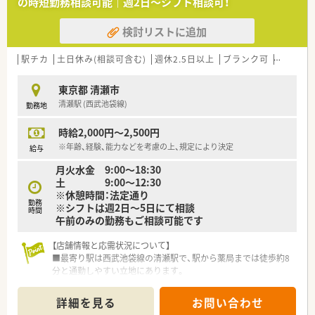
の時短勤務相談可能｜週2日～シフト相談可！
検討リストに追加
駅チカ
土日休み(相談可含む)
週休2.5日以上
ブランク可
残業なし
東京都 清瀬市
清瀬駅 (西武池袋線)
勤務地
時給2,000円～2,500円
※年齢、経験、能力などを考慮の上、規定により決定
給与
月火水金 9:00～18:30
土 9:00～12:30
※休憩時間：法定通り
勤務
※シフトは週2日～5日にて相談
時間
午前のみの勤務もご相談可能です
【店舗情報と応需状況について】
■最寄り駅は西武池袋線の清瀬駅で、駅から薬局までは徒歩約8
分と通勤しやすい立地にあります。
【法人特徴について】
詳細を見る
お問い合わせ
■東京都の西エリア、特に西武池袋線沿線を中心に数店舗の調剤