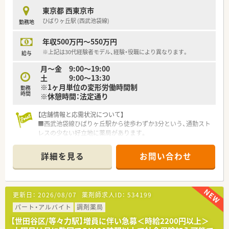
幅広く携わっていただきます。
東京都 西東京市
■後発医薬品を多く取り扱い、患者様の経済的負担も考慮した服
ひばりヶ丘駅 (西武池袋線)
勤務地
薬指導を行います。
年収500万円～550万円
【法人特徴について】
■東京都世田谷区に4店舗、品川区に1店舗の計5店舗を運営して
※上記は30代経験者モデル、経験・役職により異なります。
給与
いる地域密着型の企業です。
月～金 9:00～19:00
■「学びたい」「成長したい」という意欲を会社が支援してくれる
土 9:00～13:30
環境を求める方におすすめです。
※1ヶ月単位の変形労働時間制
■風通しが良く、従業員全員が意見を出し合える環境づくりを大
勤務
時間
※休憩時間：法定通り
切にしています。
【店舗情報と応需状況について】
■西武池袋線ひばりヶ丘駅から徒歩わずか3分という、通勤スト
レスの少ない好立地に薬局があります。
■近隣の医療機関を中心に面で応需しており、1日の平均処方箋
枚数は30枚から40枚程度です。
詳細を見る
お問い合わせ
■薬剤師2名体制で運営しているため、患者様一人ひとりに丁寧
に向き合える環境が整っています。
【法人特徴について】
更新日：
2026/08/07
薬剤師求人ID：
534199
■東京都の西エリアに複数の調剤薬局を集中して展開し、地域に
根差した医療提供を行っています。
パート・アルバイト
調剤薬局
■大手チェーンとは異なり、各店舗が地域特性に合わせた薬局運
【世田谷区/等々力駅】増員に伴い急募＜時給2200円以上＞
営を行うことを大切にしています。