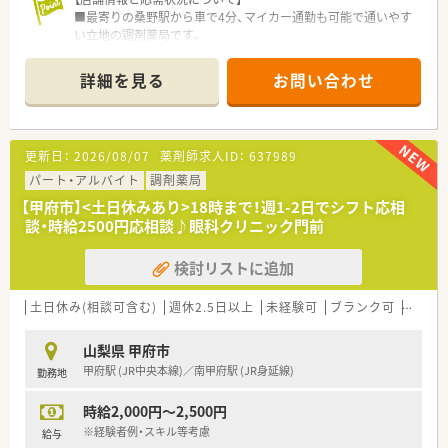
■最寄りの桑野駅から車で4分、マイカー通勤も可能で通いやす
い立地の調剤薬局です。
■隣接するクリニックより、内科や胃腸科の処方箋を1日平均40
枚ほど応需しています。
詳細を見る
お問い合わせ
■薬剤師は常勤1名とパート2名、事務員2名の体制で、協力しな
がら業務を行っています。
【募集背景と求める人物像について】
更新日：
2026/08/07
薬剤師求人ID：
637989
■体制強化のための増員募集で、将来的に管理薬剤師として活躍
いただける方を歓迎します。
パート・アルバイト
調剤薬局
■地域医療に貢献したいという意欲があり、患者様に寄り添った
【甲府市】<土日休みあり>18時まで！週1-2日でシフト応相
対応ができる方を求めています。
談・時給2500円応相談♪眼科クリニック門前
■経験者はもちろん、新卒や未経験、ブランクがある方も安心し
てスタートできる環境です。
検討リストに追加
【法人特徴について】
■徳島県内で3店舗を展開し、地域に根差した薬局運営を行って
土日休み(相談可含む)
週休2.5日以上
未経験可
ブランク可
Ｗワー
いる安定企業です。
■有給休暇の取得率は80％と高く、従業員がワークライフバラ
山梨県 甲府市
ンスを保てる環境を整えています。
甲府駅 (JR中央本線)／南甲府駅 (JR身延線)
勤務地
■店舗を超えた交流が盛んで、食事会や勉強会などを通じてスタ
ッフ同士の絆を深めています。
時給2,000円～2,500円
【勤務実態について】
※経験者例・スキル等考慮
給与