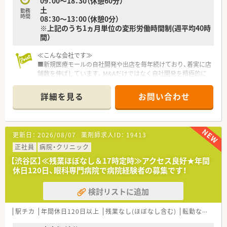
09：00～18：30（休憩60分）
剤師としてのスキルや経験を大きく成長させたい方に適してい
土
ます。
勤務
時間
08：30～13：00（休憩0分）
■将来的な独立開業を目指しており、経営者目線での店舗運営ノ
※上記のうち1ヵ月単位の変形労働時間制(週平均40時
ウハウを実践的に学びたいという意欲的な方に強くおすすめし
間）
ます。
≪こんな会社です≫
■新規医療モールの自社開発や出店を毎年続けており、着実に店
舗数を伸ばしています。M&Aだけではなく自社開発を積極的に
進めることで、安定した店舗展開を実現しています。
■「個人クリニック・医療モール」から処方箋を主に応需してお
詳細を見る
お問い合わせ
り、地域密着型の展開を
しているので患者様と距離が近く、1人1人に向き合った医療
の提供が可能です。
■ノルマなども無くノビノビと成長する環境を意識している為、
更新日：
2026/08/07
薬剤師求人ID：
19413
非常に働きやすい社風です。
■医療モール?個人医院?総合病院前など様々な形態で運営して
正社員
病院・クリニック
おり色々な経験を積む事が可能です。
【渋谷区】≪残業ほぼなし＆17時定時≫アクセス良好★年間
■育休はお子様が3歳になる迄、時短制度はお子様が小学生にな
休日120日、眼科専門病院で病院経験者の募集です！
るまで取得を延長する事が可能です。
検討リストに追加
≪こんな店舗です≫
■駅前すぐに立地しているので通勤も便利です。
■マンションの１Fにあり、比較的新しいきれいな店舗です。
駅チカ
年間休日120日以上
残業なし(ほぼなし含む)
転勤なし
住宅
■隣接のクリニックや場所柄、面対応で処方箋を受けているので