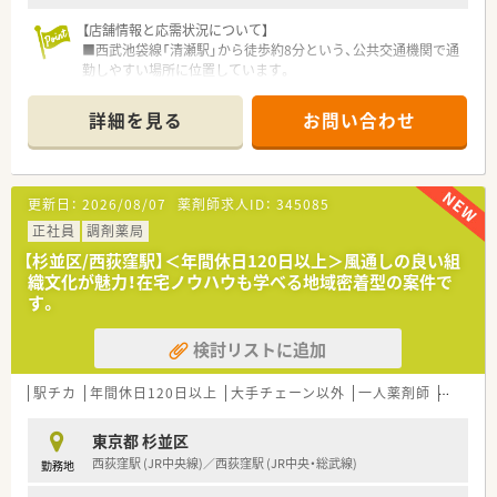
【店舗情報と応需状況について】
■西武池袋線「清瀬駅」から徒歩約8分という、公共交通機関で通
勤しやすい場所に位置しています。
■応需科目は内科と小児科がメインであり、1日の処方箋枚数は
30枚から40枚程度と落ち着いています。
詳細を見る
お問い合わせ
■現在は薬剤師2名体制で運営しております。
【募集背景と求める人物像について】
■将来の組織体制を強化するため、現在活躍中の従業員の後任と
更新日：
2026/08/07
薬剤師求人ID：
345085
なれる方を募集しています。
■一人薬剤師として店舗を任せられる時間帯があるため、調剤経
正社員
調剤薬局
験をお持ちの方を求めています。
【杉並区/西荻窪駅】＜年間休日120日以上＞風通しの良い組
■地域医療に貢献したいという強い想いを持ち、患者様一人ひと
織文化が魅力！在宅ノウハウも学べる地域密着型の案件で
りに寄り添える方を歓迎します。
す。
【法人特徴について】
検討リストに追加
■東京都の西エリアに地域密着型の調剤薬局を複数店舗展開し
ており、安定した経営基盤があります。
■大手チェーンとは異なり転勤がないため、一つの地域に腰を据
駅チカ
年間休日120日以上
大手チェーン以外
一人薬剤師
在宅
えて長くキャリアを築いていけます。
■地域住民の皆様の健康を支える「かかりつけ薬局」としての役
東京都 杉並区
割を大切にし、温かい医療を提供しています。
西荻窪駅 (JR中央線)／西荻窪駅 (JR中央・総武線)
勤務地