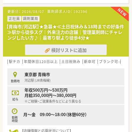
す♪
更新日：
2026/08/07
薬剤師求人ID：
192396
正社員
調剤薬局
【青梅市/河辺駅】★急募★≪土日祝休み＆18時までの好条件
≫駅から徒歩スグ｜外来注力の店舗｜管理薬剤師にチャレ
ンジしたい方♪｜最寄り駅より徒歩4分★
検討リストに追加
駅チカ
年間休日120日以上
土日祝休み
新卒可
ブランク可
住宅補
東京都 青梅市
河辺駅 (JR青梅線)
勤務地
年収500万円～530万円
月給350,000円～380,000円
給与
※ご経験・ご就業条件などにより異なる
月～金 09:00～18:00（休憩60分）
勤務
時間
【店舗情報と応需状況について】