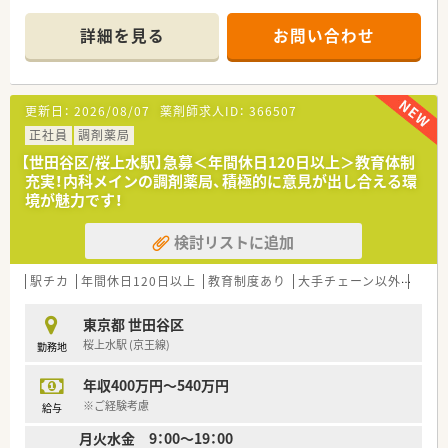
■主な応需科目は内科で、一日の処方箋応需枚数は平均30枚と
落ち着いた環境です。
詳細を見る
お問い合わせ
■薬剤師は常時1名体制で、事務員が1名在籍しており、ゆとりを
持って業務に取り組めます。
【勤務実態について】
更新日：
2026/08/07
薬剤師求人ID：
366507
■所定労働時間は週38時間となっており、固定休みのためプラ
イベートの予定も立てやすいです。
正社員
調剤薬局
■水曜・日曜が定休日で、土曜日は午前中までの勤務となり、週
【世田谷区/桜上水駅】急募＜年間休日120日以上＞教育体制
休2.5日を確保できます。
充実！内科メインの調剤薬局、積極的に意見が出し合える環
■有給休暇は入社半年後に10日付与され、年末年始や夏期休暇
境が魅力です！
も取得できる環境が整っています。
検討リストに追加
【こんな方にオススメ】
■平日の勤務時間が少し長くても、土曜半日勤務で週休2.5日を
希望される方に最適です。
駅チカ
年間休日120日以上
教育制度あり
大手チェーン以外
一人
■駅チカで通勤に便利、かつ異動がなく同じ店舗で長く安定して
働きたいとお考えの方におすすめです。
東京都 世田谷区
■管理薬剤師として、これまでの経験を活かし、裁量を持って店
桜上水駅 (京王線)
勤務地
舗運営に携わりたい方にご提案します。
年収400万円～540万円
※ご経験考慮
給与
月火水金 9：00～19：00