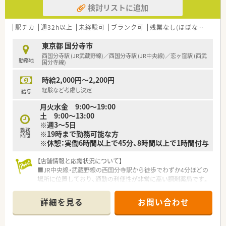
検討リストに追加
が会社の信頼向上に直結すると考え、積極的にバックアップして
おります。
■提携先クリニックや施設との関係構築を強化するための営業
駅チカ
週32h以上
未経験可
ブランク可
残業なし(ほぼなし含む)
活動に注力しており、多職種連携を通じた地域医療の質向上を推
進しています。
東京都 国分寺市
西国分寺駅 (JR武蔵野線)／西国分寺駅 (JR中央線)／恋ヶ窪駅 (西武
勤務地
【こんな方が活躍中】
国分寺線)
■一つの店舗に留まらず、多様な処方箋や現場の課題に触れるこ
時給2,000円～2,200円
とで自分の引き出しを増やしたいと考えている、好奇心旺盛な薬
剤師が活躍中です。
経験など考慮し決定
給与
■将来的に自分で薬局を経営したい、あるいは組織を動かす立場
月火水金 9:00～19:00
になりたいという明確な目標を持つ若手・中堅層が高い意欲で働
土 9:00～13:00
いています。
※週3～5日
■調剤の基礎を大切にしながらも、採用や教育、店舗開発といっ
勤務
※19時まで勤務可能な方
た「薬局運営の裏側」に興味を持ち、多角的に活動している方が
時間
※休憩：実働6時間以上で45分、8時間以上で1時間付与
目立ちます。
【店舗情報と応需状況について】
【こんな方にオススメ】
■JR中央線・武蔵野線の西国分寺駅から徒歩でわずか4分ほどの
■現職でキャリアの停滞を感じており、薬剤師としての資格を活
場所に位置しており、通勤の利便性が非常に高い調剤薬局です。
かしながら経営や事業開発といった新しいステージに挑戦した
■主な応需科目は小児科と内科で、近隣にあるクリニックから1
い方に最適です。
日平均40枚から50枚ほどの処方箋を受け付けております。
■特定の店舗に固定されるよりも、ラウンダーとして様々な環境
詳細を見る
お問い合わせ
■常時2名から3名の薬剤師体制に加えて事務スタッフも配置し
に適応しながら、自身の対人スキルを磨きたいと考えている方に
ており、無理のない人員配置で日々の業務に取り組んでいます。
推奨します。
■将来のキャリアの選択肢を広げたい若手薬剤師の方で、裁量を