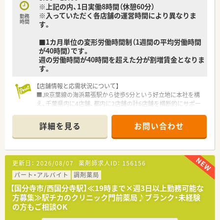
■薬剤師1名と事務員1名のミニマムな体制であるため、人間関
※上記の内、1日実働8時間（休憩60分）
係の悩みが生じにくく自分のペースで仕事を進めやすい環境で
※入っていただく各店舗の運営時間により異なりま
勤務
す。
時間
す。
■白衣の貸与があり、清潔感のある店舗内で気持ちよく業務に従
事することができ、OJT研修を通じて現場に早く馴染むことがで
■1カ月単位の変形労働時間制（1週間の平均労働時間
きます。
が40時間）です。
■最寄りの求名駅から車で5分とアクセスも良く、積雪の影響も
週の労働時間が40時間を超えた分が割増賃金となりま
ほとんどない地域のため、冬場の通勤ストレスも少なく安心で
す。
す。
【店舗情報と応需状況について】
■JR京葉線の海浜幕張駅から徒歩5分という好立地に本社を構
え、千葉県内に4店舗、都内に2店舗の計6店舗を横断的にサポー
トします。
■各店舗での処方箋応需枚数や科目は配属先により異なります
詳細を見る
お問い合わせ
が、地域密着型として内科や皮膚科など多岐にわたる科目を経験
可能です。
■ラウンダー業務として各店の状況に応じた人員体制の構築を
支援し、店舗スタッフと連携しながら質の高い医療サービスの維
更新日：
2026/08/07
薬剤師求人ID：
156156
持に努めます。
パート・アルバイト
調剤薬局
【こんな取り組みをしています】
【国分寺市/西国分寺駅】≪19時まで×週3日以上勤務可能な
■最新のeラーニング導入や定期的な勉強会の開催により、現場
方募集≫駅チカのクリニック門前薬局♪ブランク・未経験
を離れる本社付け薬剤師であっても常に最新の薬学知識を更新
の方もご相談OK
いただけます。
■認定薬剤師の取得支援制度を設けており、個人のスキルアップ