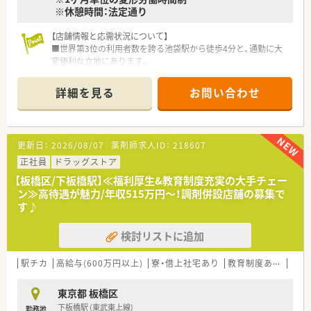
※休憩時間：法定通り
【店舗情報と応需状況について】
■世界第3位の利用者数を誇る池袋駅から徒歩4分と、通勤に大
変便利な立地にあります。
■内科や小児科、メンタルクリニックの処方箋をメインに1日
100～150枚応需しています。
詳細を見る
お問い合わせ
■薬剤師は常勤2名とパート6名が在籍し、常時3～4名体制で業
務を行っています。
【募集背景と求める人物像について】
更新日：
2026/08/07
薬剤師求人ID：
218607
■今後の店舗運営をさらに充実させるため、定期採用にて新たな
人材を募集しております。
正社員
ドラッグストア
■これまでのご経験を活かし、店舗運営の中核を担っていただけ
【板橋区/下板橋駅】≪福利厚生&教育制度充実の大手チェー
るような方を歓迎します。
ン≫高待遇が魅力/年収515万円～！調剤併設店舗の募集で
■患者様やスタッフとの円滑なコミュニケーションを大切にで
す♪
きる方を求めています。
検討リストに追加
【職場環境と雰囲気】
■2019年1月に開局したばかりなので、非常に明るく綺麗な店舗
で勤務いただけます。
駅チカ
高給与(600万円以上)
寮・借上社宅あり
教育制度あり
シフ
■患者様がリラックスできるよう、内外装にこだわり海外の雑貨
などを飾っています。
東京都 板橋区
■20代から60代まで幅広い年齢層のスタッフが在籍し、和やか
下板橋駅 (東武東上線)
勤務地
な雰囲気の職場です。