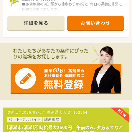
■JR青梅線の河辺駅から徒歩わずか4分と、毎日の通勤に非常に
便利な立地にあります。
■総合病院の門前に位置しており、内科や外科、精神科など幅広
い科目の処方箋を応需しています。
詳細を見る
お問い合わせ
■1日の処方箋枚数は約30枚で、薬剤師1.5名と事務員3名の体制
でゆとりを持って対応しています。
【勤務実態について】
■年間休日は120日以上を確保しており、完全週休2日制の土日
わたしたちがあなたの条件にぴった
祝休みが大きな魅力です。
りの職場をお探しします。
■月の平均残業時間は6.8時間と非常に少なく、残業代は1分単位
でしっかり支給されます。
■有給休暇の消化率は86%と高く、協力体制があるため長期休
暇も取得しやすい環境です。
【こんな取り組みをしています】
■ICT事業にも注力しており、LINEなどを活用した業務効率化を
積極的に推進しています。
■認定薬剤師の取得を全額会社負担で支援しており、社員の継続
的なスキルアップを後押しします。
■従業員の働きやすさを第一に考え、残業時間の削減や有給休暇
更新日：
2026/08/07
薬剤師求人ID：
192264
の取得を会社全体で奨励しています。
パート・アルバイト
調剤薬局
【清瀬市/清瀬駅】時給最大2500円｜午前のみ、夕方までなど