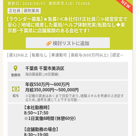
更新日：
2026/08/07
薬剤師求人ID：
703808
【法人特徴について】
正社員
調剤薬局
■地域に根ざした運営を続けている有限会社であり、大手チェー
【ラウンダー募集】★急募！≪本社付け正社員◎≫経営安定で
ン店にはない柔軟な対応とアットホームな社風が大きな魅力の
安心♪地域に根差した薬局/ヘルプ体制充実/転勤なし◆東
法人です。
京都・千葉県に店舗展開のある会社です！
■2004年の開局以来、地域医療に貢献することを目標として掲
げ、患者様との信頼関係を第一に考えた店舗展開を行っていま
検討リストに追加
す。
■転勤の心配がないため、一つの土地に腰を据えて長く働きたい
と考えている薬剤師の方には最適な就業環境が整っている法人
週32h以上
転勤なし
車通勤可
高給与(600万円以上)
認定薬剤師取得支援あり
です。
千葉県 千葉市美浜区
【想定される業務内容】
海浜幕張駅 (JR京葉線)
勤務地
■整形外科を主とした処方箋の調剤業務を中心に、監査や服薬指
導などの一連の薬剤師業務を1人体制で担当していただく予定で
年収550万円～600万円
す。
月給350,000円～500,000円
■複雑な配合変化や特殊な調剤が少ない科目特性があるため、正
給与
※記載の賃金はあくまで目安であり、経験スキルを考慮の上決定す
確な調剤と丁寧な説明を心がけることが主な業務のポイントで
るため、選考を通じて上下する可能
…
す。
【本社勤務時】
■薬歴管理や在庫管理などの事務的な付随業務についても、事務
8:50～17:50
スタッフと連携を取りながら効率よく進めていくことが求めら
※1日実働8時間（休憩60分）
れます。
【店舗勤務の場合】
【職場環境と雰囲気】
8:30～19:00