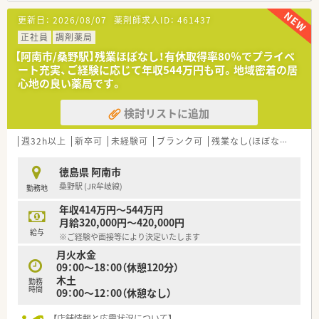
【法人特徴について】
持って自分の力を試せる成長スピードの速い環境を求めている
更新日：
2026/08/07
薬剤師求人ID：
461437
■東京と埼玉のエリアに合計12店舗の調剤薬局を展開してお
方にぴったりです。
り、地域密着型の経営を続けている安定した基盤を持つ調剤薬局
正社員
調剤薬局
法人です。
【阿南市/桑野駅】残業ほぼなし！有休取得率80％でプライベ
■ドクターとの良好な関係性のもとで新規出店を行っており、数
ート充実、ご経験に応じて年収544万円も可。地域密着の居
字のノルマに追われることなく医療業務に専念できる環境を整
心地の良い薬局です。
えています。
■定着率が非常に高いことが自慢で、全従業員の6割以上が勤続
検討リストに追加
10年以上という、長く腰を据えて働ける安心の体制が確立され
ています。
週32h以上
新卒可
未経験可
ブランク可
残業なし(ほぼなし含む)
【職場環境と雰囲気】
■10年から20年以上のキャリアを持つベテラン薬剤師も多く在
徳島県 阿南市
籍しており、困ったときにはいつでも相談し合える温かい雰囲気
桑野駅 (JR牟岐線)
勤務地
です。
■子育てに対する理解が非常に深く、時短勤務の契約で管理薬剤
年収414万円～544万円
師を務めているスタッフがいるなど、多様な働き方を応援してい
月給320,000円～420,000円
ます。
給与
※ご経験や面接等により決定いたします
■クリニックのドクターとの関係性も非常に良好で、疑義照会や
月火水金
情報共有もスムーズに行えるストレスの少ない職場環境が整っ
09：00～18：00（休憩120分）
ています。
木土
勤務
時間
09：00～12：00（休憩なし）
【店舗情報と応需状況について】