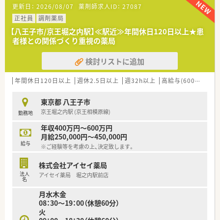
■神経内科や呼吸器内科中心に処方箋を受け付け、1人1日40枚
更新日：
2026/08/07
薬剤師求人ID：
27087
を目安とした無理のない人員体制を予定しています。
■最初は薬剤師1名と医療事務1名から2名の体制でスタートし、
正社員
調剤薬局
地域の健康を支える薬局を目指し運営を行います。
【八王子市/京王堀之内駅】≪駅近≫年間休日120日以上★患
者様との関係づくり重視の薬局
【法人特徴について】
■宮城県を中心に東北や関東へ広く展開しており、通信販売やコ
検討リストに追加
ンサルティング事業も行う安定した経営基盤を持ちます。
■代表との距離が近く風通しの良い社風が自慢で、従業員同士の
仲が良く、何でも相談しやすいオープンな雰囲気です。
年間休日120日以上
週休2.5日以上
週32h以上
高給与(600万円以上)
■独立支援制度も充実しており、将来的に自分の薬局を持ちたい
という目標がある方への手厚いサポート体制もあります。
東京都 八王子市
京王堀之内駅 (京王相模原線)
勤務地
【求人情報について】
■年収500万円から600万円の高待遇をご用意しており、管理薬
年収400万円～600万円
剤師としての経験やスキルをしっかりと評価します。
月給250,000円～450,000円
■土日休みや週休3日制の導入など、個人のライフスタイルに合
給与
※ご経験等を考慮の上、決定致します。
わせた多様な働き方についても柔軟にご相談可能です。
■家賃補助や転居費用の補助についても相談可能となっており、
株式会社アイセイ薬局
遠方から引っ越しを伴う転職をお考えの方も安心です。
法人
アイセイ薬局 堀之内駅前店
名
【こんな方にオススメ】
月水木金
■オンとオフの切り替えを大切にし、プライベートの時間をしっ
08：30～19：00（休憩60分）
かりと確保しながら無理なく長く働き続けたい方に最適です。
火
■新店舗の立ち上げというやりがいのある業務に挑戦し、管理薬