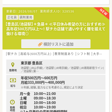
■薬局事業の他にも、医師の開業支援事業も手掛けており、クリ
ニックの開院と同時に新規出店をおこないますので、医師との協
更新日：
2026/08/07
薬剤師求人ID：
328536
力関係が深いのも特徴です。
■店舗づくりにもこだわりを持っており、患者様がお薬を受け取
正社員
調剤薬局
るまでの時間を少しでもストレスなく過ごして頂く為、内外装共
【豊島区/池袋駅】＊急募＊ ≪平日休み希望の方におすすめ≫
にオシャレな雰囲気作りを心掛け、海外雑貨などので店舗を楽し
高年収500万円以上～！ 駅チカ店舗で通いやすく腰を据えて
く飾り付けております。
働ける環境◎
■会社の中には役職が無く、社員からのボトムアップを非常に大
切にされる薬局様です。
検討リストに追加
■各店舗の従業員のシフト作成など、事務的な作業は本部で一括
しておこなう為、管理薬剤師の業務負担が軽く調剤業務に専念し
て頂ける環境作りを行うなど、 薬剤師様が薬剤師業務特化でき
駅チカ
高給与(600万円以上)
教育制度あり
シフト制
大手チェーン以外
るように、本部機能も協力する仕組み作りをされております。
東京都 豊島区
池袋駅 (JR山手線)／池袋駅 (JR埼京線)／池袋駅 (JR湘南新宿ライン)
勤務地
／池袋駅 (東
…
年収500万円～600万円
月給333,000円～400,000円
給与
※年齢、経験、能力などを考慮の上、規定により決定
月～金 10:00～21:00
土曜 09:00～18:30
日曜 10:00～18:00
祝日 10:00～19:00
勤務
時間
※1ヶ月単位の変形労働時間制