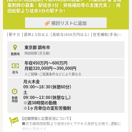
トのポジションも増えます。
薬剤師の募集｜駅徒歩3分｜資格補助等の支援充実♪｜飛
■在宅や教育等の専門性を活かせるスペシャリストを目指すこ
田給駅より徒歩3分の駅チカ！
とも可能です。
■その他にも、管理部門や商品部門等の本社スタッフなど活動領
検討リストに追加
域は多種多様です。
■在宅実施店舗は年々増加しており、在宅医療へもしっかりと関
わる事ができます。
駅チカ
週休2.5日以上
高給与(600万円以上)
住宅補助(手当)あり
■育児休暇は3歳まで取得が可能で、時短制度は小学5年生まで
時短勤務ができるよう変更予定です。
東京都 調布市
■年間休日が120日とワークライフバランスが整っています
飛田給駅 (京王線)
勤務地
■日用品から常備薬まで、従業員割引制度など嬉しいメリットも
たくさんあります！
年収450万円～600万円
月給320,000円～390,000円
給与
※ご経験・ご就業条件などにより異なる
月火木金
09：00～18：30（休憩60分）
土
09：00～13：00（休憩なし）
勤務
時間
※週38時間の勤務
※1ヶ月単位の変形労働制
【店舗情報と応需状況について】
■京王線飛田給駅より徒歩3分とアクセス良好な立地で、通勤に
便利な薬局です。