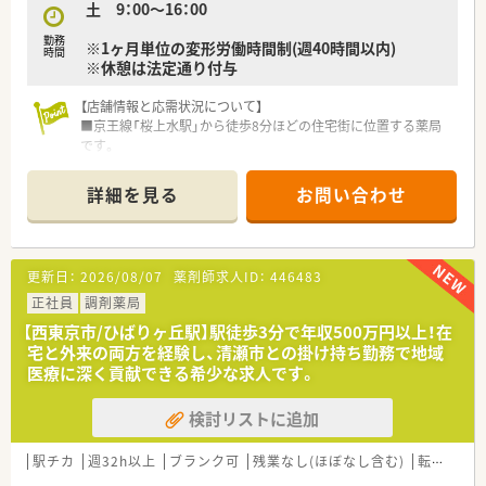
土 9：00～16：00
勤務
※1ヶ月単位の変形労働時間制(週40時間以内)
時間
※休憩は法定通り付与
【店舗情報と応需状況について】
■京王線「桜上水駅」から徒歩8分ほどの住宅街に位置する薬局
です。
■近隣クリニックより内科、循環器科、呼吸器科、消化器科、皮膚
科を応需しています。
詳細を見る
お問い合わせ
■薬剤師1～2名体制で、医薬品の採用品目数は約712品目となっ
ています。
【募集背景と求める人物像について】
更新日：
2026/08/07
薬剤師求人ID：
446483
■今回は体制強化のための増員募集となり、長く活躍いただける
方を求めています。
正社員
調剤薬局
■調剤経験が1年以上ある方を募集しており、若手であれば経験
【西東京市/ひばりヶ丘駅】駅徒歩3分で年収500万円以上！在
が浅くても相談可能です。
宅と外来の両方を経験し、清瀬市との掛け持ち勤務で地域
■一人体制の時間帯もあるため、抵抗なくご自身のペースで責任
医療に深く貢献できる希少な求人です。
を持って働きたい方が合っています。
検討リストに追加
【想定される業務内容】
■保険調剤、監査、服薬指導といった薬剤師としての基幹業務を
担当していただきます。
駅チカ
週32h以上
ブランク可
残業なし(ほぼなし含む)
転勤なし
■調剤監査だけでなく、レセコンの対応も業務に含まれるため、