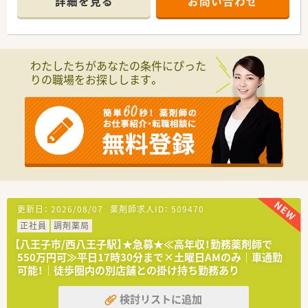
詳細を見る
お問い合わせ
■月間200の医療機関から応需があり、幅広い処方箋に携わるこ
とができます！
■個人在宅を対応している現在は9件程です
■自転車圏内なので運転業務は発生致しません。
わたしたちがあなたの条件にぴった
■代表が常勤でお勤めをされている為、薬剤師会への参加や在宅
りの職場をお探しします。
で外出時は一時的に薬剤師1名体制となる可能性がございます。
＼こんな企業です／
■世田谷区にて1店舗運営の調剤薬局です。
■代表は薬剤師で世田谷区薬剤師会の理事もしており地域に根
差した薬局運営を行っております。
■正社員はお休みは週休2. 5日となります。
■パートも含め週20時間以上の勤務で社会保険加入ができま
す。
更新日：
2026/08/07
薬剤師求人ID：
509470
正社員
調剤薬局
【八王子市/西八王子駅】★急募★≪高年収！勤務薬剤師で
550万円可≫平日17時30分まで×土曜日AMのみ｜車通勤
可能！｜徒歩圏内の別店舗との掛け持ち勤務あり
検討リストに追加