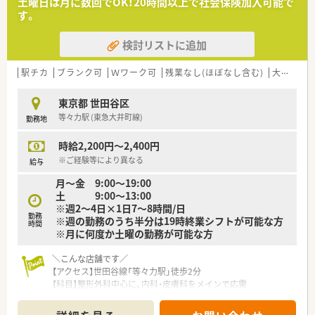
土曜日は月に数回でOK！20時間以上で社会保険加入可能で
■地域住民の皆様の健康を支える「かかりつけ薬局」としての役
す。
割を果たすことをビジョンとしています。
検討リストに追加
【職場環境と雰囲気】
■駅から店舗までは一本道で分かりやすく、地域の方々に長く愛
されている落ち着いた薬局です。
駅チカ
ブランク可
Ｗワーク可
残業なし(ほぼなし含む)
大手チェーン以外
■患者様との対話を重視する温かい雰囲気があり、親しみやすい
コミュニケーションが生まれています。
東京都 世田谷区
■現在は経験豊富な薬剤師が在籍しており、安心して業務に集中
等々力駅 (東急大井町線)
勤務地
できる落ち着いた環境です。
時給2,200円～2,400円
※ご経験等により異なる
給与
月～金 9:00～19:00
土 9:00～13:00
※週2～4日×1日7～8時間/日
勤務
※週の勤務のうち半分は19時終業シフトが可能な方
時間
※月に何度か土曜の勤務が可能な方
＼こんな店舗です／
【アクセス】世田谷線「等々力駅」徒歩2分
【科目】整形外科中心に、内科・皮膚科をメインで応需
【処方箋】40~60枚/日
【薬剤師】常勤1名 非常勤1名（事務1名）