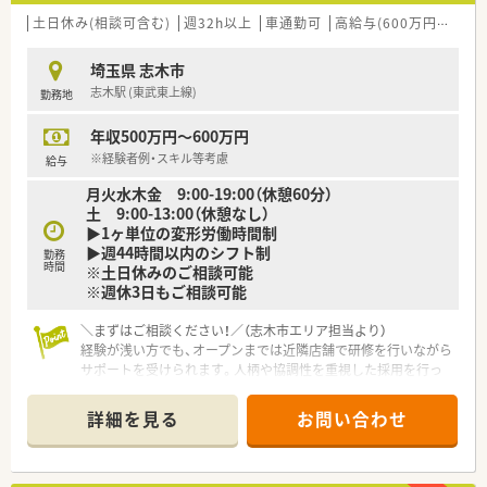
土日休み(相談可含む)
週32h以上
車通勤可
高給与(600万円以上)
埼玉県 志木市
志木駅 (東武東上線)
勤務地
年収500万円～600万円
※経験者例・スキル等考慮
給与
月火水木金 9:00-19:00（休憩60分）
土 9:00-13:00（休憩なし）
▶1ヶ単位の変形労働時間制
▶週44時間以内のシフト制
勤務
時間
※土日休みのご相談可能
※週休3日もご相談可能
＼まずはご相談ください！／（志木市エリア担当より）
経験が浅い方でも、オープンまでは近隣店舗で研修を行いながら
サポートを受けられます。人柄や協調性を重視した採用を行っ
ているため安心してスタートできます。
＊------------------------------------------＊
詳細を見る
お問い合わせ
【店舗情報と応需状況について】
■東武東上線の志木駅から車で13分ほどの場所に位置し、2027
年2月の新規オープンに向けて準備中の店舗です。