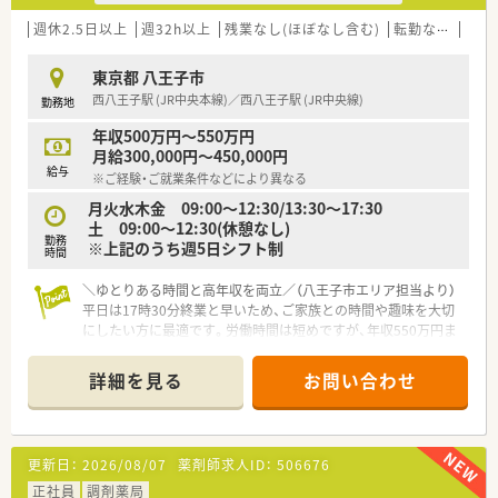
週休2.5日以上
週32h以上
残業なし(ほぼなし含む)
転勤なし
車通
東京都 八王子市
西八王子駅 (JR中央本線)／西八王子駅 (JR中央線)
勤務地
年収500万円～550万円
月給300,000円～450,000円
給与
※ご経験・ご就業条件などにより異なる
月火水木金 09:00～12:30/13:30～17:30
土 09:00～12:30(休憩なし)
勤務
※上記のうち週5日シフト制
時間
＼ゆとりある時間と高年収を両立／（八王子市エリア担当より）
平日は17時30分終業と早いため、ご家族との時間や趣味を大切
にしたい方に最適です。労働時間は短めですが、年収550万円ま
で相談可能な希少な好条件求人ですよ。
＊------------------------------------------＊
詳細を見る
お問い合わせ
【店舗情報と応需状況について】
■西八王子駅からバス9分の立地にあり(車通勤可)、内科や消化
器科、循環器科などの処方箋をメインに1日約40枚応需していま
更新日：
2026/08/07
薬剤師求人ID：
506676
す。
■お昼の12時から13時半までは一度店舗を閉めているため、業
正社員
調剤薬局