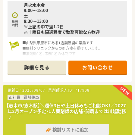
■週34時間勤務で残業は基本的に発生しないため、プライベー
月火水木金
トの時間を大切にできます。
9:00～18:00
■有給休暇の取得率が高く、希望通りの休みが取りやすいため、
土
リフレッシュもしやすいです。
8:30～13:00
勤務
■日祝休みに加えて木曜と土曜の午後も休みとなるため、週の半
時間
※上記の中で週1-2日
ばでも体を休められます。
※土曜日も隔週程度で勤務可能な方歓迎
■山梨県甲府市にある1店舗展開の薬局です
■眼科クリニックからの処方箋を受けています。
■薬剤師1名、事務1名の体制です
詳細を見る
お問い合わせ
更新日：
2026/08/07
薬剤師求人ID：
717908
正社員
調剤薬局
【志木市/志木駅】＼週休3日や土日休みもご相談OK！／2027
年2月オープン予定・1人薬剤師の店舗・開局までは川越勤務
♪
検討リストに追加