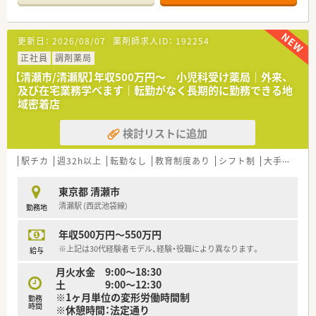
薬局を展開している法人です。
■大規模なチェーン薬局とは異なり、地域に深く根差したきめ細
やかな医療サービスを提供しています。
更新日：
2026/08/07
薬剤師求人ID：
192254
■各店舗がアットホームな雰囲気を大切にしており、患者様一人
ひとりと真摯に向き合うことができます。
正社員
調剤薬局
【清瀬市/清瀬駅】年収500万円～ 小児科受け薬局｜外来、
【こんな方が活躍中】
及び在宅業務学べます｜転勤がなく長期的に勤務できる地
■これまでの調剤経験を活かし、主体的に判断しながら業務を正
域密着店
確に遂行できるスキルを持った方が活躍しています。
■患者様や地域の方々とのコミュニケーションを大切にし、温か
検討リストに追加
い信頼関係を築ける方が活躍しています。
駅チカ
週32h以上
転勤なし
教育制度あり
シフト制
大手チェーン以外
東京都 清瀬市
清瀬駅 (西武池袋線)
勤務地
年収500万円～550万円
※上記は30代経験者モデル、経験・役職により異なります。
給与
月火水金 9:00～18:30
土 9:00～12:30
※1ヶ月単位の変形労働時間制
勤務
時間
※休憩時間：法定通り