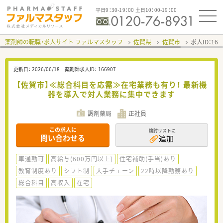
平日9：30-19：00 土日10：00-19：00
薬剤師の転職・求人サイト ファルマスタッフ
佐賀県
佐賀市
求人ID：16
更新日：
2026/06/18
薬剤師求人ID：
166907
【佐賀市】≪総合科目を応需≫在宅業務も有り！ 最新機
器を導入で対人業務に集中できます
調剤薬局
正社員
この求人に
検討リストに
問い合わせる
追加
車通勤可
高給与(600万円以上)
住宅補助(手当)あり
教育制度あり
シフト制
大手チェーン
22時以降勤務あり
総合科目
高収入
在宅