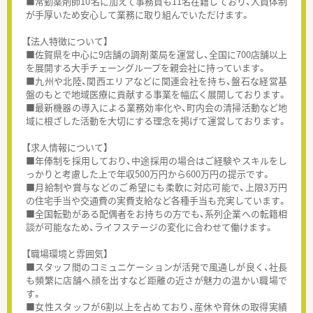
■常勤薬剤師10名に加えて事務員も11名在籍しており、人員体制
が手厚いため安心して業務に取り組んでいただけます。
【法人特徴について】
■佐賀県を中心に9店舗の調剤薬局を運営し、全国に700店舗以上
を展開する大手チェーングループを親会社に持っています。
■九州や北陸、関西エリアなどに関連会社を持ち、盤石な経営基
盤のもとで地域医療に貢献する事業を幅広く展開しております。
■最新機器の導入による業務効率化や、町内会の清掃活動など地
域に根ざした活動を大切にする理念を掲げて運営しております。
【求人情報について】
■年俸制を採用しており、中途採用の場合はご経験やスキルをし
っかりと考慮した上で年収500万円から600万円の提示です。
■月給制や賞与などのご希望にも柔軟に対応可能で、上限3万円
の住宅手当や交通費の実費支給など各種手当も充実しています。
■全国転勤がある配偶者をお持ちの方でも、系列企業への転籍相
談が可能なため、ライフステージの変化に合わせて働けます。
【職場環境と雰囲気】
■スタッフ間のコミュニケーションが活発で風通しが良く、社長
も頻繁に店舗へ顔を出すなど距離の近さが魅力の温かい職場で
す。
■女性スタッフが6割以上を占めており、産休や育休の取得実績