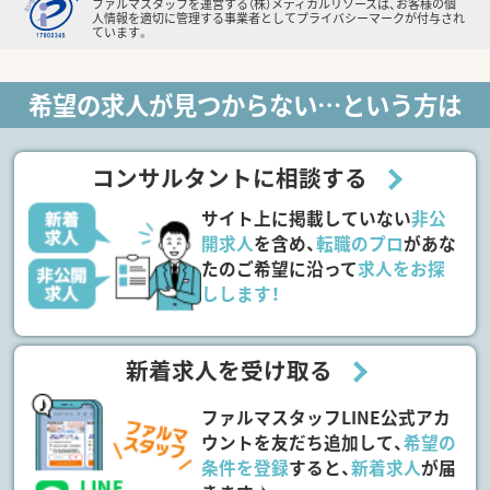
ファルマスタッフを運営する（株）メディカルリソースは、お客様の個
人情報を適切に管理する事業者としてプライバシーマークが付与され
ています。
希望の求人が見つからない…という方は
コンサルタントに相談する
サイト上に掲載していない
非公
開求人
を含め、
転職のプロ
があな
たのご希望に沿って
求人をお探
しします！
新着求人を受け取る
ファルマスタッフLINE公式アカ
ウントを友だち追加して、
希望の
条件を登録
すると、
新着求人
が届