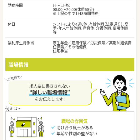
勤務時間
月～日・祝
08:00～20:00(休憩60分)
※上記の中で1日8時間勤務
休日
シフトにより4週6休、有給休暇（法定通り）、夏
季・年末年始休暇、産育休、介護休暇、慶弔休暇
等
福利厚生諸手当
厚生年金／雇用保険／労災保険／薬剤師賠償責
任保険／その他健保
住宅手当
職場情報
求人票に書ききれない
“詳しい職場情報”
をお伝えします！
職場の雰囲気
助け合う風土がある
年齢や性別の壁がない