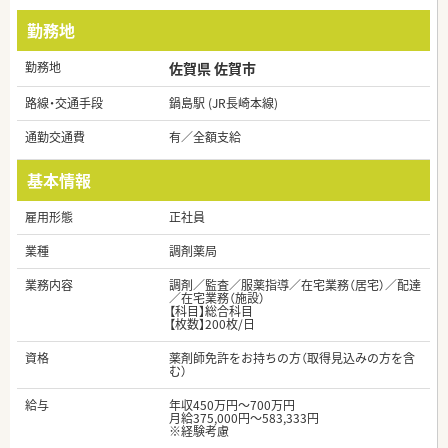
勤務地
勤務地
佐賀県 佐賀市
路線・交通手段
鍋島駅 (JR長崎本線)
通勤交通費
有／全額支給
基本情報
雇用形態
正社員
業種
調剤薬局
業務内容
調剤／監査／服薬指導／在宅業務（居宅）／配達
／在宅業務（施設）
【科目】総合科目
【枚数】200枚/日
資格
薬剤師免許をお持ちの方（取得見込みの方を含
む）
給与
年収450万円～700万円
月給375,000円～583,333円
※経験考慮