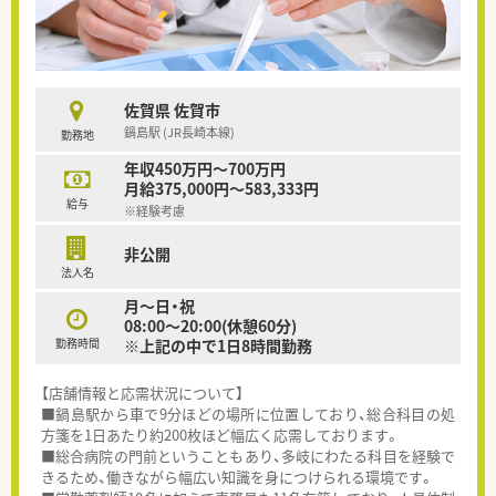
佐賀県 佐賀市
鍋島駅 (JR長崎本線)
勤務地
年収450万円～700万円
月給375,000円～583,333円
給与
※経験考慮
非公開
法人名
月～日・祝
08:00～20:00(休憩60分)
勤務時間
※上記の中で1日8時間勤務
【店舗情報と応需状況について】
■鍋島駅から車で9分ほどの場所に位置しており、総合科目の処
方箋を1日あたり約200枚ほど幅広く応需しております。
■総合病院の門前ということもあり、多岐にわたる科目を経験で
きるため、働きながら幅広い知識を身につけられる環境です。