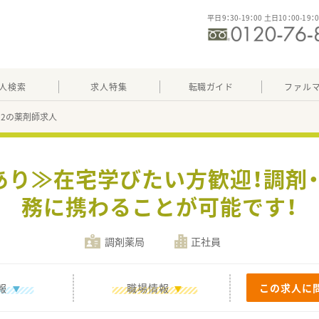
平日9：30-19：00 土日10：00-19：
人検索
求人特集
転職ガイド
ファル
402の薬剤師求人
あり≫在宅学びたい方歓迎！調剤・
務に携わることが可能です！
調剤薬局
正社員
報
職場情報
この求人に