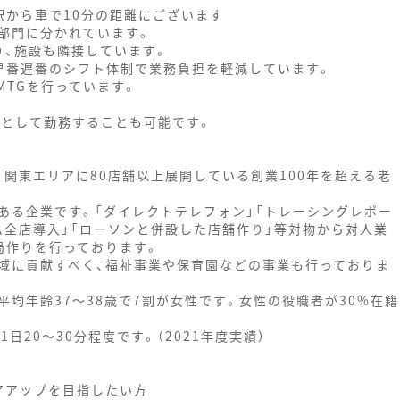
駅から車で10分の距離にございます
4部門に分かれています。
り、施設も隣接しています。
早番遅番のシフト体制で業務負担を軽減しています。
MTGを行っています。
修として勤務することも可能です。
、関東エリアに80店舗以上展開している創業100年を超える老
ある企業です。「ダイレクトテレフォン」「トレーシングレポー
テム全店導入」「ローソンと併設した店舗作り」等対物から対人業
局作りを行っております。
域に貢献すべく、福祉事業や保育園などの事業も行っておりま
、平均年齢37～38歳で7割が女性です。女性の役職者が30%在籍
日20～30分程度です。（2021年度実績）
アアップを目指したい方