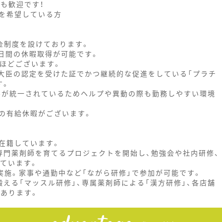
も歓迎です！
を希望している方
金制度を設けております。
5日間の休暇取得が可能です。
日ほどございます。
働大臣の認定を受けた証でかつ継続的な促進をしている「プラチ
す。
ールが統一されているためヘルプや異動の際も勤務しやすい環境
の有給休暇がございます。
在籍しています。
専門薬剤師を育てるプロジェクトを開始し、勉強会や社内研修、
っています。
0分実施。家事や通勤中など「ながら研修」で参加が可能です。
える「マッスル研修」、専属薬剤師による「漢方研修」、各店舗
があります。