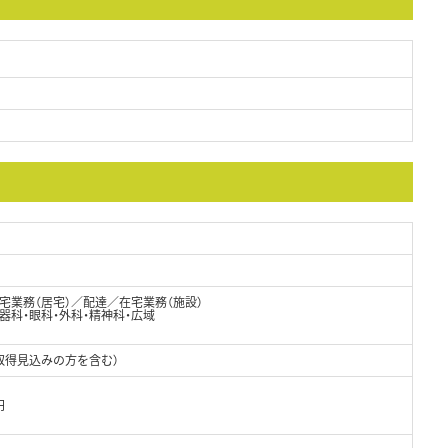
宅業務（居宅）／配達／在宅業務（施設）
器科・眼科・外科・精神科・広域
取得見込みの方を含む）
円