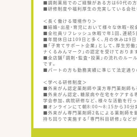
■調剤薬局でのご経験がある方は60代の方
■研修制度や福利厚生の充実している会社
＜長く働ける環境作り＞
■結婚・出産・育児において様々な休暇・祝
■全社員リフレッシュ休暇で年1回、連続
■年間休日は109日と多く、月の休みは9
■「子育てサポート企業」として、厚生労
ナくるみんマーク」の認定を受けておりま
■全店舗「調剤・監査・投薬」の流れのル
です。
■パートの方も勤務実績に準じて法定通り
＜学べる研修制度＞
■外来がん認定薬剤師や漢方専門薬剤師も
■外来がん認定、糖尿病や在宅をケアする
学会参加、病院研修など、様々な活動を行
■オンラインにて朝8:00～8:15から3
■外来がん専門薬剤師2名による薬剤師を鍛
持ち回りで実施する「専門科目研修」など