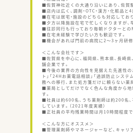
■佐賀神社近くの大通り沿いにあり、佐賀
■店内は広く、調剤・OTC・漢方・化粧品と
■在宅は居宅・施設のどちらも対応してお
■夕方以降施設在宅で忙しくなりますが、
■往診同行も行っており毎朝ドクターとの
■在宅未経験で学びたい方も歓迎です。
■機会があれば門前の病院に2～3ヶ月研
＜こんな会社です＞
■佐賀県を中心に、福岡県、熊本県、長崎県
舗企業です。
■今後の業界の方向性を見据えた先進性の
ト」「24Hお薬電話相談」「過誤防止シス
務への移行、また処方箋だけに頼らない薬
■薬局としてだけでなく色んな角度から地
す。
■社員は約600名、うち薬剤師は約200名
しています。（2021年度実績）
■正社員の平均残業時間は月10時間程度で1
＜こんな方にオススメ＞
■管理薬剤師やマネージャーなど、キャリ