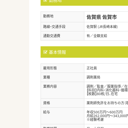
佐賀県 佐賀市
勤務地
路線・交通手段
佐賀駅 (JR長崎本線)
通勤交通費
有／全額支給
基本情報
雇用形態
正社員
業種
調剤薬局
業務内容
調剤／監査／服薬指導／在
【科目】内科・消化器科・循環
【枚数】80枚/日、在宅
資格
薬剤師免許をお持ちの方（
給与
年収500万円～600万円
月給262,000円～343,000
※経験考慮