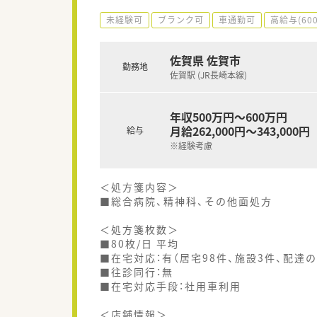
未経験可
ブランク可
車通勤可
高給与(60
佐賀県 佐賀市
勤務地
佐賀駅 (JR長崎本線)
年収500万円～600万円
月給262,000円～343,000円
給与
※経験考慮
＜処方箋内容＞
■総合病院、精神科、その他面処方
＜処方箋枚数＞
■80枚/日 平均
■在宅対応：有（居宅98件、施設3件、配達の
■往診同行：無
■在宅対応手段：社用車利用
＜店舗情報＞