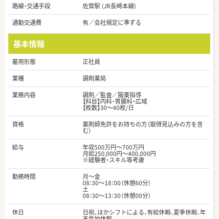
路線・交通手段
佐賀駅 (JR長崎本線)
通勤交通費
有／会社規定に準ずる
基本情報
雇用形態
正社員
業種
調剤薬局
業務内容
調剤／監査／服薬指導
【科目】内科・胃腸科・広域
【枚数】30～40枚/日
資格
薬剤師免許をお持ちの方（取得見込みの方を含
む）
給与
年収500万円～700万円
月給250,000円～400,000円
※経験者・スキル等考慮
勤務時間
月～金
08：30～18：00（休憩60分）
土
08：30～13：30（休憩00分）
休日
日祝、ほかシフトによる、有給休暇、夏季休暇、年
末年始休暇