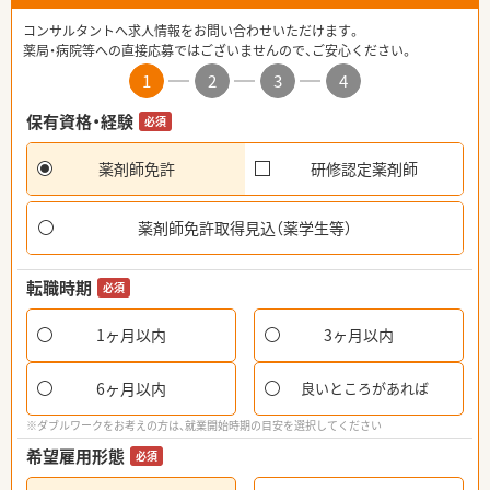
コンサルタントへ求人情報をお問い合わせいただけます。
薬局・病院等への直接応募ではございませんので、ご安心ください。
1
2
3
4
保有資格・経験
必須
薬剤師免許
研修認定薬剤師
薬剤師免許取得見込（薬学生等）
転職時期
必須
1ヶ月以内
3ヶ月以内
6ヶ月以内
良いところがあれば
※ダブルワークをお考えの方は、就業開始時期の目安を選択してください
希望雇用形態
必須