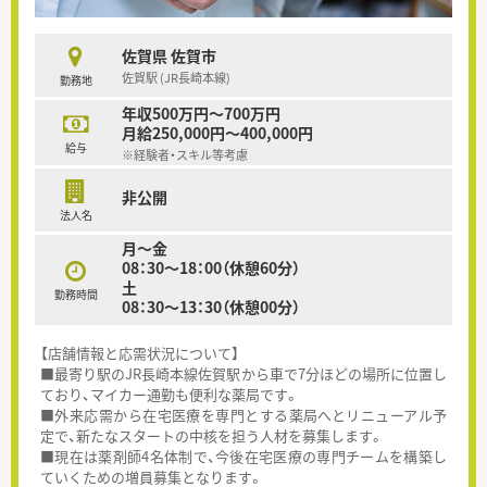
佐賀県 佐賀市
佐賀駅 (JR長崎本線)
勤務地
年収500万円～700万円
月給250,000円～400,000円
給与
※経験者・スキル等考慮
非公開
法人名
月～金
08：30～18：00（休憩60分）
土
勤務時間
08：30～13：30（休憩00分）
【店舗情報と応需状況について】
■最寄り駅のJR長崎本線佐賀駅から車で7分ほどの場所に位置し
ており、マイカー通勤も便利な薬局です。
■外来応需から在宅医療を専門とする薬局へとリニューアル予
定で、新たなスタートの中核を担う人材を募集します。
■現在は薬剤師4名体制で、今後在宅医療の専門チームを構築し
ていくための増員募集となります。