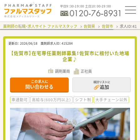
平日9：30-19：00 土日10：00-19：00
薬剤師の転職・求人サイト ファルマスタッフ
佐賀県
佐賀市
求人ID：41
更新日：
2026/06/18
薬剤師求人ID：
415284
【佐賀市】在宅専任薬剤師募集！佐賀市に根付いた地場
企業♪
調剤薬局
正社員
この求人に
検討リストに
問い合わせる
追加
車通勤可
高給与(600万円以上)
シフト制
大手チェーン以外