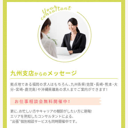
九州支店
メッセージ
からの
拠点地である福岡の求人はもちろん、九州各県(佐賀・長崎・熊本・大
分・宮崎・鹿児島）や沖縄県離島の求人までご案内ができます！
お仕事相談会無料開催中！
更に、お忙しい方やキャリアの棚卸がしたい方に朗報!
エリアを熟知したコンサルタントによる、
“出張”個別相談サービスも同時開催中です。