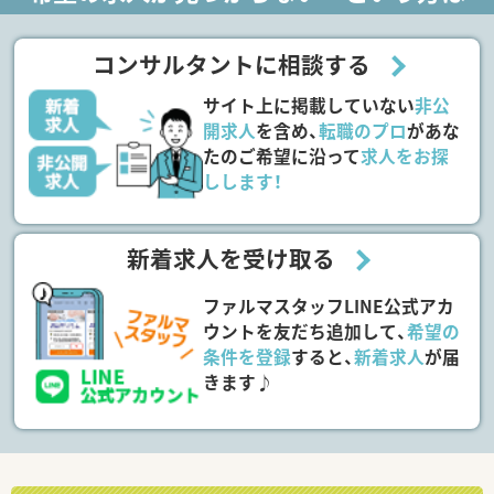
コンサルタントに相談する
サイト上に掲載していない
非公
開求人
を含め、
転職のプロ
があな
たのご希望に沿って
求人をお探
しします！
新着求人を受け取る
ファルマスタッフLINE公式アカ
ウントを友だち追加して、
希望の
条件を登録
すると、
新着求人
が届
きます♪