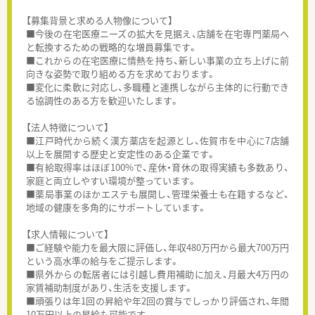
【募集背景と求める人物像について】
■今後の在宅医療ニーズの拡大を見据え、店舗を在宅専門薬局へ
と転換するための戦略的な増員募集です。
■これからの在宅医療に情熱を持ち、新しい事業の立ち上げに前
向きな姿勢で取り組める方を求めております。
■変化に柔軟に対応し、多職種と連携しながら主体的に行動でき
る協調性のある方を歓迎いたします。
【法人特徴について】
■江戸時代から続く漢方薬店を起源とし、佐賀市を中心に7店舗
以上を展開する歴史と安定性のある企業です。
■有給取得率はほぼ100%で、産休・育休の取得実績も多数あり、
家庭と両立しやすい環境が整っています。
■薬局事業のほかエステも展開し、管理栄養士も在籍するなど、
地域の健康を多角的にサポートしています。
【求人情報について】
■ご経験や能力を最大限に評価し、年収480万円から最大700万円
という高水準の給与をご提示します。
■県外からの転居者には引越し費用補助に加え、月最大4万円の
家賃補助制度があり、生活を支援します。
■頑張りは年1回の昇給や年2回の賞与でしっかり評価され、年間
10万円以上の昇給も可能です。