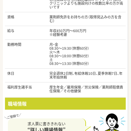
クリニックよりも施設向けの枚数比率の方が高
いです
資格
薬剤師免許をお持ちの方（取得見込みの方を含
む）
給与
年収450万円～600万円
※経験考慮
勤務時間
月・金
08:30〜19:30（休憩60分）
火〜木
08:30〜18:00（休憩60分）
土
08:30〜13:30（休憩60分）
休日
完全週休2日制、有給休暇10日、夏季休暇7日、年
末年始休暇
福利厚生諸手当
厚生年金／雇用保険／労災保険／薬剤師賠償責
任保険／その他健保
職場情報
求人票に書ききれない
“詳しい職場情報”