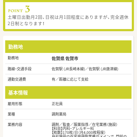
土曜日出勤月2回、日祝は月1回程度にありますが、完全週休
2日制となります！
勤務地
勤務地
佐賀県 佐賀市
路線・交通手段
佐賀駅 (JR長崎本線)／佐賀駅 (JR唐津線)
通勤交通費
有／距離に応じて支給
基本情報
雇用形態
正社員
業種
調剤薬局
業務内容
調剤／監査／服薬指導／在宅業務（施設）
【科目】内科・アレルギー科
【枚数】170枚/日（月4,000枚程度）
自社施設の在宅用調剤業務がメインで、門前の