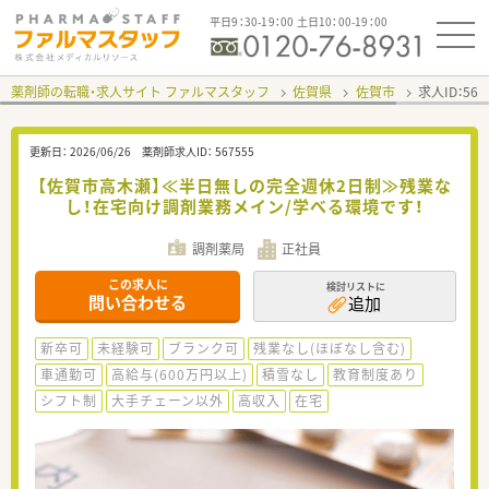
平日9：30-19：00 土日10：00-19：00
薬剤師の転職・求人サイト ファルマスタッフ
佐賀県
佐賀市
求人ID：56
更新日：
2026/06/26
薬剤師求人ID：
567555
【佐賀市高木瀬】≪半日無しの完全週休2日制≫残業な
し！在宅向け調剤業務メイン/学べる環境です！
調剤薬局
正社員
この求人に
検討リストに
問い合わせる
追加
新卒可
未経験可
ブランク可
残業なし(ほぼなし含む)
車通勤可
高給与(600万円以上)
積雪なし
教育制度あり
シフト制
大手チェーン以外
高収入
在宅