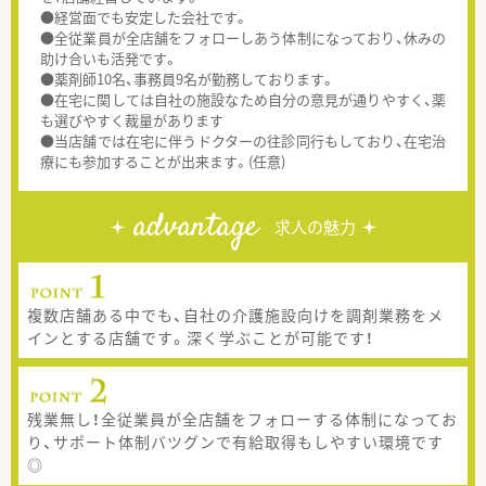
●経営面でも安定した会社です。
●全従業員が全店舗をフォローしあう体制になっており、休みの
助け合いも活発です。
●薬剤師10名、事務員9名が勤務しております。
●在宅に関しては自社の施設なため自分の意見が通りやすく、薬
も選びやすく裁量があります
●当店舗では在宅に伴うドクターの往診同行もしており、在宅治
療にも参加することが出来ます。(任意)
advantage
求人の魅力
複数店舗ある中でも、自社の介護施設向けを調剤業務をメ
インとする店舗です。深く学ぶことが可能です！
残業無し！全従業員が全店舗をフォローする体制になってお
り、サポート体制バツグンで有給取得もしやすい環境です
◎