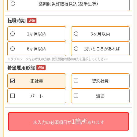
薬剤師免許取得見込（薬学生等）
転職時期
必須
1ヶ月以内
3ヶ月以内
6ヶ月以内
良いところがあれば
※ダブルワークをお考えの方は、就業開始時期の目安を選択してください
希望雇用形態
必須
正社員
契約社員
パート
派遣
1箇所
未入力の必須項目が
あります