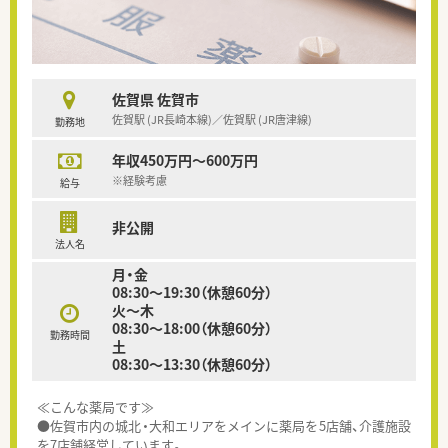
佐賀県 佐賀市
佐賀駅 (JR長崎本線)／佐賀駅 (JR唐津線)
勤務地
年収450万円～600万円
※経験考慮
給与
非公開
法人名
月・金
08:30〜19:30（休憩60分）
火〜木
08:30〜18:00（休憩60分）
勤務時間
土
08:30〜13:30（休憩60分）
≪こんな薬局です≫
●佐賀市内の城北・大和エリアをメインに薬局を5店舗、介護施設
を7店舗経営しています。