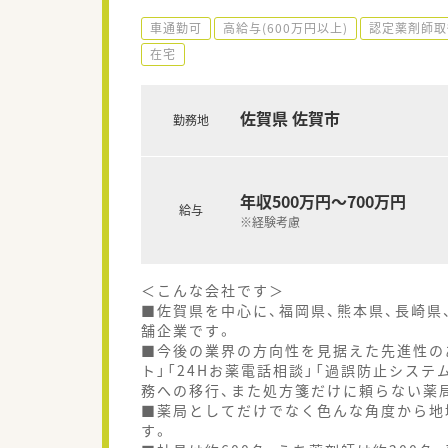
車通勤可
高給与(600万円以上)
認定薬剤師取
在宅
佐賀県 佐賀市
勤務地
年収500万円～700万円
給与
※経験考慮
＜こんな会社です＞
■佐賀県を中心に、福岡県、熊本県、長崎県
舗企業です。
■今後の業界の方向性を見据えた先進性の
ト」「24Hお薬電話相談」「過誤防止シス
務への移行、また処方箋だけに頼らない薬
■薬局としてだけでなく色んな角度から地
す。