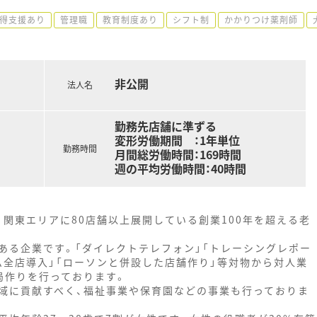
得支援あり
管理職
教育制度あり
シフト制
かかりつけ薬剤師
非公開
法人名
勤務先店舗に準ずる
変形労働期間 ：1年単位
勤務時間
月間総労働時間：169時間
週の平均労働時間：40時間
、関東エリアに80店舗以上展開している創業100年を超える老
ある企業です。「ダイレクトテレフォン」「トレーシングレポー
テム全店導入」「ローソンと併設した店舗作り」等対物から対人業
局作りを行っております。
域に貢献すべく、福祉事業や保育園などの事業も行っておりま