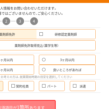
人情報をお問い合わせいただけます。
募ではございませんので、ご安心ください。
2
3
4
薬剤師免許
研修認定薬剤師
希
薬剤師免許取得見込（薬学生等）
1ヶ月以内
3ヶ月以内
6ヶ月以内
良いところがあれば
をお考えの方は、就業開始時期の目安を選択してください
契約社員
パート
派遣
1箇所
必須項目が
あります