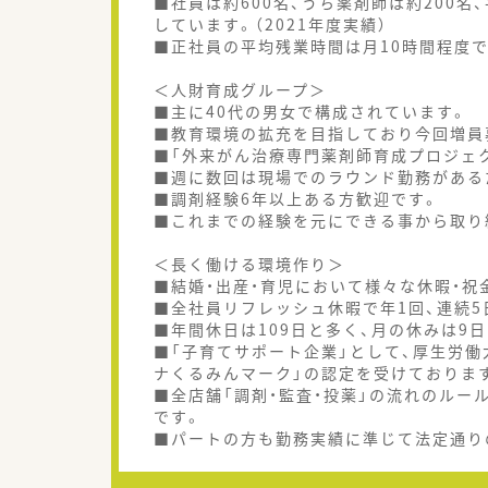
■社員は約600名、うち薬剤師は約200名
しています。（2021年度実績）
■正社員の平均残業時間は月10時間程度で1
＜人財育成グループ＞
■主に40代の男女で構成されています。
■教育環境の拡充を目指しており今回増員
■「外来がん治療専門薬剤師育成プロジェ
■週に数回は現場でのラウンド勤務がある
■調剤経験6年以上ある方歓迎です。
■これまでの経験を元にできる事から取り
＜長く働ける環境作り＞
■結婚・出産・育児において様々な休暇・祝
■全社員リフレッシュ休暇で年1回、連続
■年間休日は109日と多く、月の休みは9
■「子育てサポート企業」として、厚生労
ナくるみんマーク」の認定を受けておりま
■全店舗「調剤・監査・投薬」の流れのル
です。
■パートの方も勤務実績に準じて法定通り