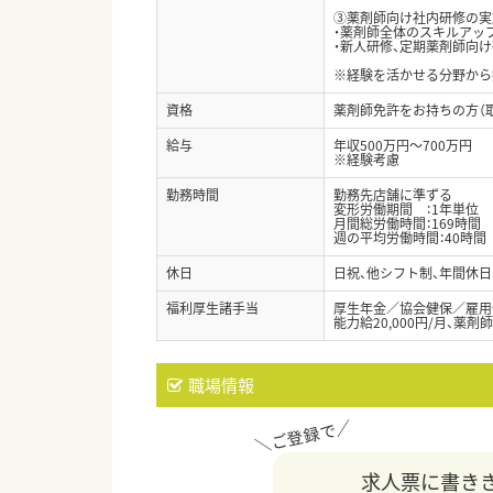
③薬剤師向け社内研修の実
・薬剤師全体のスキルアッ
・新人研修、定期薬剤師向
※経験を活かせる分野から
資格
薬剤師免許をお持ちの方（
給与
年収500万円～700万円
※経験考慮
勤務時間
勤務先店舗に準ずる
変形労働期間 ：1年単位
月間総労働時間：169時間
週の平均労働時間：40時間
休日
日祝、他シフト制、年間休日
福利厚生諸手当
厚生年金／協会健保／雇用
能力給20,000円/月、薬剤師
職場情報
求人票に書き