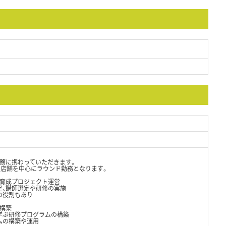
務に携わっていただきます。
の店舗を中心にラウンド勤務となります。
育成プロジェクト運営
定、講師選定や研修の実施
の役割もあり
構築
学ぶ研修プログラムの構築
ムの構築や運用