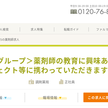
平日9：30-19：00 土日10：00-19：
人検索
求人特集
転職ガイド
ファル
785の薬剤師求人
成グループ＞薬剤師の教育に興味あ
ェクト等に携わっていただきます
調剤薬局
正社員
報
職場情報
この求人に