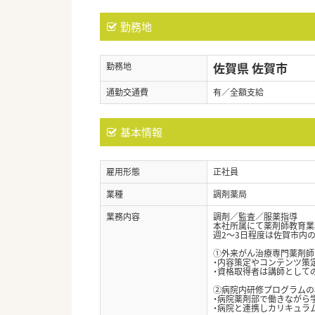
勤務地
佐賀県 佐賀市
勤務地
通勤交通費
有／全額支給
基本情報
雇用形態
正社員
業種
調剤薬局
業務内容
調剤／監査／服薬指導
本社所属にて薬剤師教育業
週2～3日程度は佐賀市内
①外来がん治療専門薬剤師
・内容策定やコンテンツ策
・資格取得者は講師として
②病院内研修プログラムの
・病院薬剤部で働きながら
・病院と連携しカリキュラ