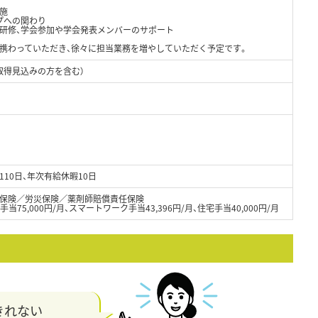
施
プへの関わり
け研修、学会参加や学会発表メンバーのサポート
携わっていただき、徐々に担当業務を増やしていただく予定です。
取得見込みの方を含む）
110日、年次有給休暇10日
保険／労災保険／薬剤師賠償責任保険
手当75,000円/月、スマートワーク手当43,396円/月、住宅手当40,000円/月
きれない