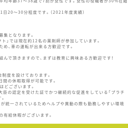
、平均年齢37～38歳で7割が女性です。女性の役職者が30%在籍
日20～30分程度です。（2021年度実績）
募集となります。
クト」では現在約12名の薬剤師が参加しています。
ため、車の運転が出来る方歓迎です。
組んで頂きますので、まずは教育に興味ある方歓迎です！
金制度を設けております。
5日間の休暇取得が可能です。
日ほどございます。
働大臣の認定を受けた証でかつ継続的な促進をしている「プラチ
す。
ールが統一されているためヘルプや異動の際も勤務しやすい環境
の有給休暇がございます。