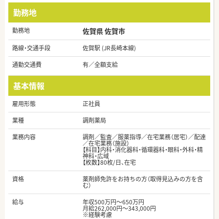
勤務地
勤務地
佐賀県 佐賀市
路線・交通手段
佐賀駅 (JR長崎本線)
通勤交通費
有／全額支給
基本情報
雇用形態
正社員
業種
調剤薬局
業務内容
調剤／監査／服薬指導／在宅業務（居宅）／配達
／在宅業務（施設）
【科目】内科・消化器科・循環器科・眼科・外科・精
神科・広域
【枚数】80枚/日、在宅
資格
薬剤師免許をお持ちの方（取得見込みの方を含
む）
給与
年収500万円～650万円
月給262,000円～343,000円
※経験考慮