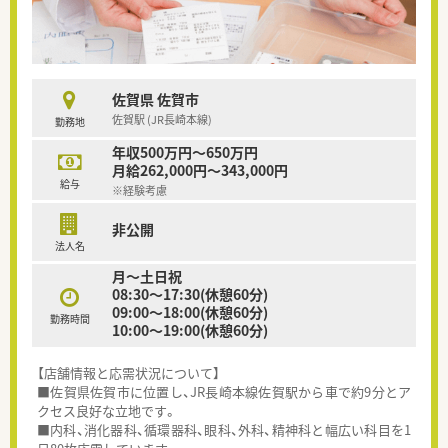
佐賀県 佐賀市
佐賀駅 (JR長崎本線)
勤務地
年収500万円～650万円
月給262,000円～343,000円
給与
※経験考慮
非公開
法人名
月～土日祝
08:30～17:30(休憩60分)
09:00～18:00(休憩60分)
勤務時間
10:00〜19:00(休憩60分)
【店舗情報と応需状況について】
■佐賀県佐賀市に位置し、JR長崎本線佐賀駅から車で約9分とア
クセス良好な立地です。
■内科、消化器科、循環器科、眼科、外科、精神科と幅広い科目を1