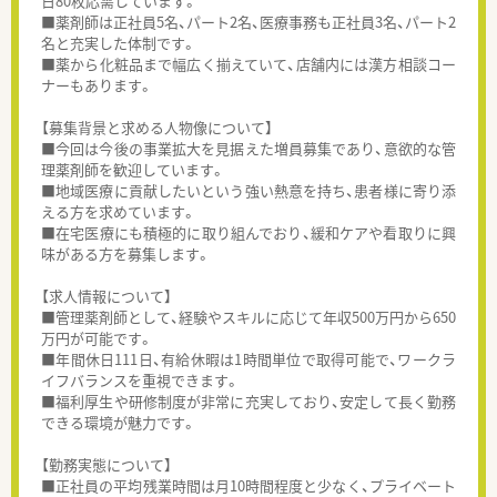
日80枚応需しています。
■薬剤師は正社員5名、パート2名、医療事務も正社員3名、パート2
名と充実した体制です。
■薬から化粧品まで幅広く揃えていて、店舗内には漢方相談コー
ナーもあります。
【募集背景と求める人物像について】
■今回は今後の事業拡大を見据えた増員募集であり、意欲的な管
理薬剤師を歓迎しています。
■地域医療に貢献したいという強い熱意を持ち、患者様に寄り添
える方を求めています。
■在宅医療にも積極的に取り組んでおり、緩和ケアや看取りに興
味がある方を募集します。
【求人情報について】
■管理薬剤師として、経験やスキルに応じて年収500万円から650
万円が可能です。
■年間休日111日、有給休暇は1時間単位で取得可能で、ワークラ
イフバランスを重視できます。
■福利厚生や研修制度が非常に充実しており、安定して長く勤務
できる環境が魅力です。
【勤務実態について】
■正社員の平均残業時間は月10時間程度と少なく、プライベート