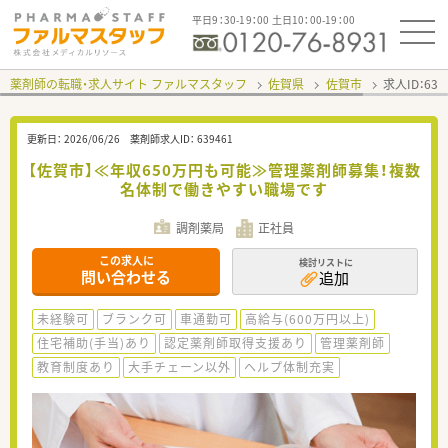
平日9：30-19：00 土日10：00-19：00
薬剤師の転職・求人サイト ファルマスタッフ
佐賀県
佐賀市
求人ID：63
更新日：
2026/06/26
薬剤師求人ID：
639461
【佐賀市】≪年収650万円も可能≫管理薬剤師募集！複数
名体制で働きやすい職場です
調剤薬局
正社員
この求人に
検討リストに
問い合わせる
追加
未経験可
ブランク可
車通勤可
高給与(600万円以上)
住宅補助(手当)あり
認定薬剤師取得支援あり
管理薬剤師
教育制度あり
大手チェーン以外
ヘルプ体制充実