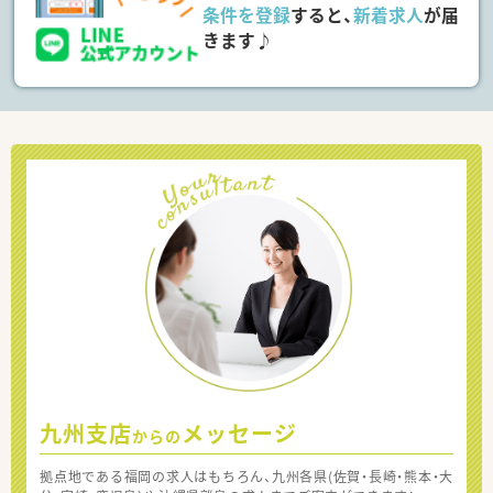
条件を登録
すると、
新着求人
が届
きます♪
九州支店
メッセージ
からの
拠点地である福岡の求人はもちろん、九州各県(佐賀・長崎・熊本・大