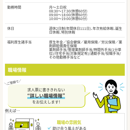
勤務時間
月～土日祝
08:30～17:30(休憩60分)
09:00～18:00(休憩60分)
10:00〜19:00(休憩60分)
休日
週休2日制(年間休日111日)、年次有給休暇、誕生
日休暇、特別休暇
福利厚生諸手当
厚生年金／協会健保／雇用保険／労災保険／薬
剤師賠償責任保険
薬剤師手当/管理薬剤師手当/時間外手当(1分単
位)/住宅手当(対象規定有)/通勤手当/役職手当/
その他勤務手当など
職場情報
求人票に書ききれない
“詳しい職場情報”
をお伝えします！
職場の雰囲気
助け合う風土がある