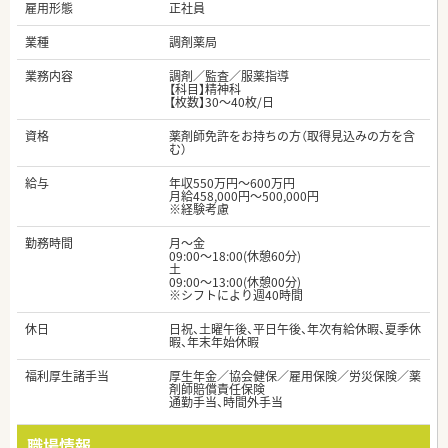
雇用形態
正社員
業種
調剤薬局
業務内容
調剤／監査／服薬指導
【科目】精神科
【枚数】30～40枚/日
資格
薬剤師免許をお持ちの方（取得見込みの方を含
む）
給与
年収550万円～600万円
月給458,000円～500,000円
※経験考慮
勤務時間
月～金
09:00～18:00(休憩60分)
土
09:00～13:00(休憩00分)
※シフトにより週40時間
休日
日祝、土曜午後、平日午後、年次有給休暇、夏季休
暇、年末年始休暇
福利厚生諸手当
厚生年金／協会健保／雇用保険／労災保険／薬
剤師賠償責任保険
通勤手当、時間外手当
職場情報