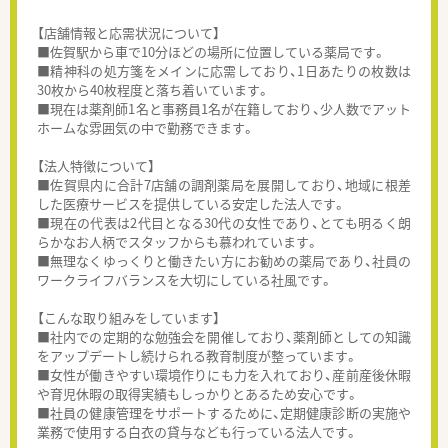
【店舗情報と応需状況について】
■佐賀駅から車で10分ほどの場所に位置している薬局です。
■精神科の処方箋をメインに応需しており、1日あたりの枚数は
30枚から40枚程度と落ち着いています。
■現在は薬剤師1名と事務員1名が在籍しており、少人数でアット
ホームな雰囲気の中で勤務できます。
【法人特徴について】
■佐賀県内に合計7店舗の調剤薬局を展開しており、地域に根差
した医療サービスを提供している安定した法人です。
■現在の代表は2代目となる30代の女性であり、とても明るく朗
らかなお人柄でスタッフからも慕われています。
■無理なくゆっくりと働きたい方にお勧めの薬局であり、社員の
ワークライフバランスを大切にしている社風です。
【こんな取り組みをしています】
■社内での定期的な勉強会を開催しており、薬剤師としての知識
をアップデートし続けられる教育制度が整っています。
■女性が働きやすい環境作りにも力を入れており、産前産後休暇
や育児休暇の取得実績もしっかりとあるため安心です。
■社員の健康管理をサポートするために、定期健康診断の実施や
業務で使用する白衣の貸与なども行っている法人です。