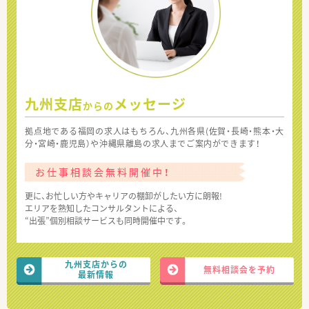
九州支店
メッセージ
からの
拠点地である福岡の求人はもちろん、九州各県(佐賀・長崎・熊本・大
分・宮崎・鹿児島）や沖縄県離島の求人までご案内ができます！
お仕事相談会無料開催中！
更に、お忙しい方やキャリアの棚卸がしたい方に朗報!
エリアを熟知したコンサルタントによる、
“出張”個別相談サービスも同時開催中です。
九州支店からの
無料相談会を予約
最新情報