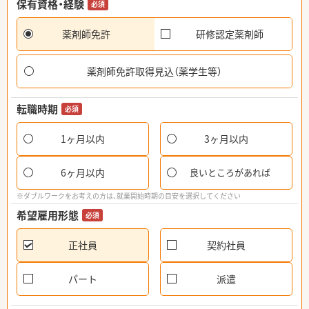
保有資格・経験
必須
薬剤師免許
研修認定薬剤師
薬剤師免許取得見込（薬学生等）
転職時期
必須
1ヶ月以内
3ヶ月以内
6ヶ月以内
良いところがあれば
※ダブルワークをお考えの方は、就業開始時期の目安を選択してください
希望雇用形態
必須
正社員
契約社員
パート
派遣