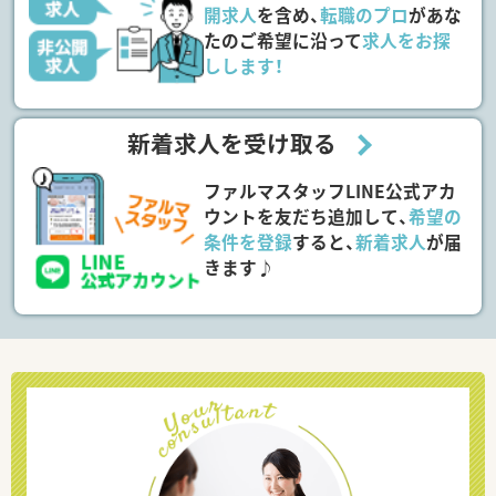
開求人
を含め、
転職のプロ
があな
たのご希望に沿って
求人をお探
しします！
新着求人を受け取る
ファルマスタッフLINE公式アカ
ウントを友だち追加して、
希望の
条件を登録
すると、
新着求人
が届
きます♪