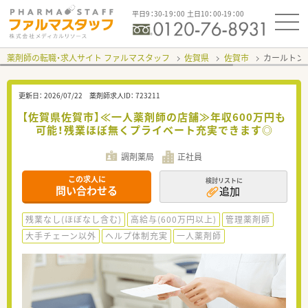
平日9：30-19：00 土日10：00-19：00
薬剤師の転職・求人サイト ファルマスタッフ
佐賀県
佐賀市
カールトン
更新日：
2026/07/22
薬剤師求人ID：
723211
【佐賀県佐賀市】≪一人薬剤師の店舗≫年収600万円も
可能！残業ほぼ無くプライベート充実できます◎
調剤薬局
正社員
この求人に
検討リストに
問い合わせる
追加
残業なし(ほぼなし含む)
高給与(600万円以上)
管理薬剤師
大手チェーン以外
ヘルプ体制充実
一人薬剤師