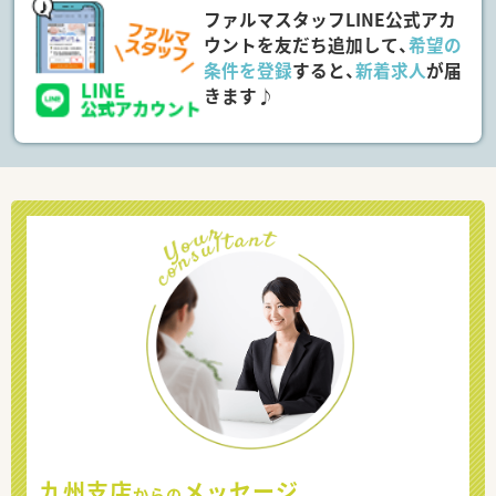
ファルマスタッフLINE公式アカ
ウントを友だち追加して、
希望の
条件を登録
すると、
新着求人
が届
きます♪
九州支店
メッセージ
からの