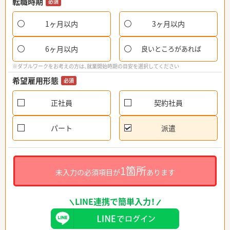
転職時期
必須
1ヶ月以内
3ヶ月以内
6ヶ月以内
良いところがあれば
※ダブルワークをお考えの方は、就業開始時期の目安を選択してください
希望雇用形態
必須
正社員
契約社員
パート
派遣
1箇所
未入力の必須項目が
あります
LINE連携で簡単入力！