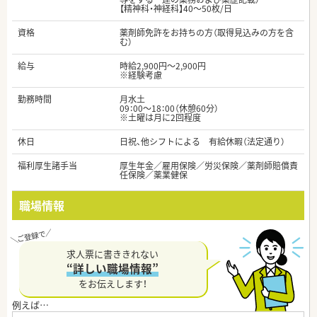
【精神科・神経科】40～50枚/日
資格
薬剤師免許をお持ちの方（取得見込みの方を含
む）
給与
時給2,900円～2,900円
※経験考慮
勤務時間
月水土
09：00～18：00（休憩60分）
※土曜は月に2回程度
休日
日祝、他シフトによる 有給休暇（法定通り）
福利厚生諸手当
厚生年金／雇用保険／労災保険／薬剤師賠償責
任保険／薬業健保
職場情報
求人票に書ききれない
“詳しい職場情報”
をお伝えします！