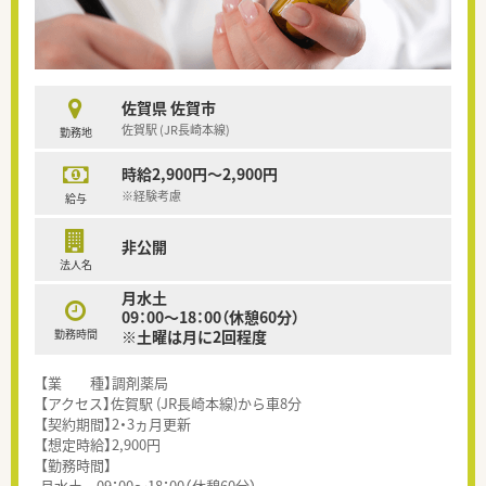
佐賀県 佐賀市
佐賀駅 (JR長崎本線)
勤務地
時給2,900円～2,900円
※経験考慮
給与
非公開
法人名
月水土
09：00～18：00（休憩60分）
勤務時間
※土曜は月に2回程度
【業 種】調剤薬局
【アクセス】佐賀駅 (JR長崎本線)から車8分
【契約期間】2・3ヵ月更新
【想定時給】2,900円
【勤務時間】
月水土 09：00～18：00（休憩60分）