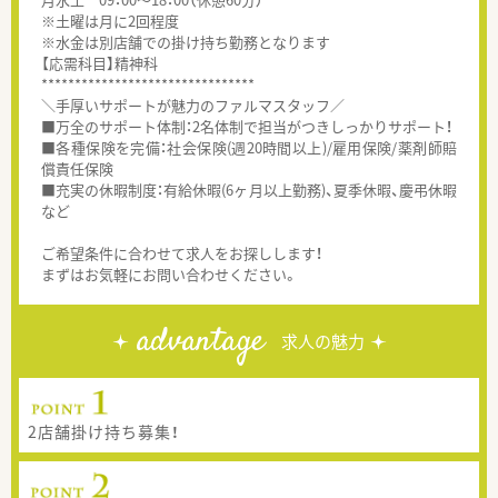
※土曜は月に2回程度
※水金は別店舗での掛け持ち勤務となります
【応需科目】精神科
********************************
＼手厚いサポートが魅力のファルマスタッフ／
■万全のサポート体制：2名体制で担当がつきしっかりサポート！
■各種保険を完備：社会保険(週20時間以上)/雇用保険/薬剤師賠
償責任保険
■充実の休暇制度：有給休暇(6ヶ月以上勤務)、夏季休暇、慶弔休暇
など
ご希望条件に合わせて求人をお探しします！
まずはお気軽にお問い合わせください。
advantage
求人の魅力
2店舗掛け持ち募集！