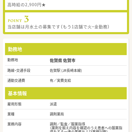
高時給の2,900円★
当店舗は月水土の募集です（もう1店舗で火・金勤務）
勤務地
勤務地
佐賀県 佐賀市
路線・交通手段
佐賀駅 (JR長崎本線)
通勤交通費
有／実費支給
基本情報
雇用形態
派遣
業種
調剤薬局
業務内容
調剤／監査／服薬指導
（薬剤を揃え内容を確認のうえ患者への服薬指
導をする一連の業務および薬歴記載）