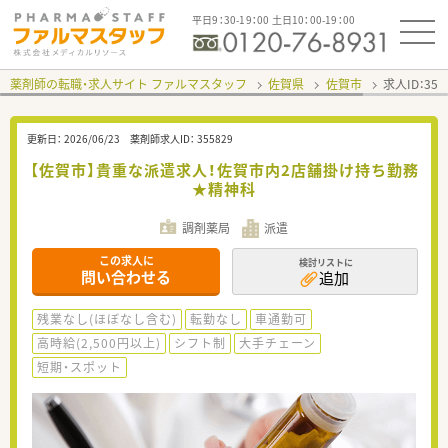
平日9：30-19：00 土日10：00-19：00
薬剤師の転職・求人サイト ファルマスタッフ
佐賀県
佐賀市
求人ID：35
更新日：
2026/06/23
薬剤師求人ID：
355829
【佐賀市】貴重な派遣求人！佐賀市内2店舗掛け持ち勤務
★精神科
調剤薬局
派遣
この求人に
検討リストに
問い合わせる
追加
残業なし(ほぼなし含む)
転勤なし
車通勤可
高時給(2,500円以上)
シフト制
大手チェーン
短期・スポット