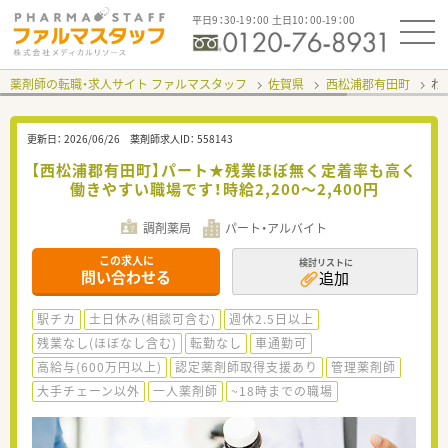
平日9：30-19：00 土日10：00-19：00
薬剤師の転職・求人サイト ファルマスタッフ
佐賀県
西松浦郡有田町
わ
更新日：
2026/06/26
薬剤師求人ID：
558143
【西松浦郡有田町】パート★残業ほぼ無く定着率も高く
働きやすい職場です！時給2,200～2,400円
調剤薬局
パート・アルバイト
この求人に
検討リストに
問い合わせる
追加
駅チカ
土日休み(相談可含む)
週休2.5日以上
残業なし(ほぼなし含む)
転勤なし
車通勤可
高給与(600万円以上)
認定薬剤師取得支援あり
管理薬剤師
大手チェーン以外
一人薬剤師
~18時までの職場