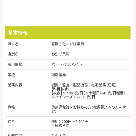
基本情報
法人名
有限会社わかば薬局
店舗名
わかば薬局
雇用形態
パート・アルバイト
業種
調剤薬局
業務内容
調剤／監査／服薬指導／在宅業務（居宅）
【科目】内科
【枚数】70～80枚/日（※土曜日は40枚/日程度）
※ハイシーズンは120枚/日
資格
薬剤師免許をお持ちの方（取得見込みの方を含
む）
給与
時給2,200円～2,400円
※経験考慮
勤務時間
月火木金