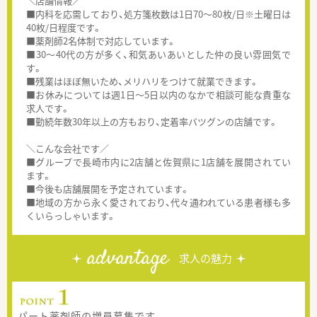
＼店舗情報／
■内科を応需しており、処方箋枚数は1日70～80枚/日※土曜日は
40枚/日程度です。
■薬剤師2名体制で対応しています。
■30～40代の方が多く、和気あいあいとした仲の良い雰囲気で
す。
■残業はほぼ無いため、メリハリをつけて就業できます。
■お休みについては週1日～5日以内のなかで相談可能な貴重な
求人です。
■勤続年数30年以上の方もおり、定着率バツグンの店舗です。
＼こんな会社です／
■グループで長崎市内に2店舗と佐賀県に1店舗を展開されてい
ます。
■今後も店舗展開を予定されています。
■地域の方から永く愛されており、代々通われている患者様も多
くいらっしゃいます。
advantage
求人の魅力
パート薬剤師の増員募集です。