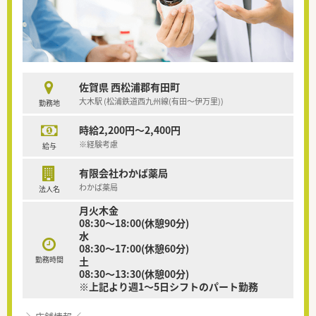
佐賀県 西松浦郡有田町
大木駅 (松浦鉄道西九州線(有田～伊万里))
勤務地
時給2,200円～2,400円
※経験考慮
給与
有限会社わかば薬局
わかば薬局
法人名
月火木金
08:30～18:00(休憩90分)
水
08:30～17:00(休憩60分)
勤務時間
土
08:30～13:30(休憩00分)
※上記より週1～5日シフトのパート勤務