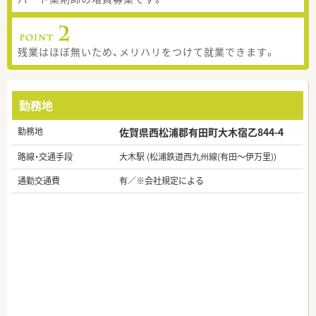
残業はほぼ無いため、メリハリをつけて就業できます。
勤務地
勤務地
佐賀県西松浦郡有田町大木宿乙844-4
路線・交通手段
大木駅 (松浦鉄道西九州線(有田～伊万里))
通勤交通費
有／※会社規定による