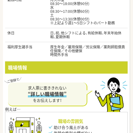
08:30～18:00(休憩90分)
水
08:30～17:00(休憩60分)
土
08:30～13:30(休憩00分)
※上記より週1～5日シフトのパート勤務
休日
日、祝、他シフトによる、有給休暇、年末年始休
暇、夏期休暇
福利厚生諸手当
厚生年金／雇用保険／労災保険／薬剤師賠償責
任保険／その他健保
時間外手当
職場情報
求人票に書ききれない
“詳しい職場情報”
をお伝えします！
職場の雰囲気
助け合う風土がある
年齢や性別の壁がない