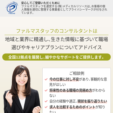
安心してご登録いただくために
ファルマスタッフを運営する（株）メディカルリソースは、お客様の個
人情報を適切に管理する事業者としてプライバシーマークが付与され
ています。
ファルマスタッフのコンサルタントは
地域と業界に精通し、生きた情報に基づいて職場
選びやキャリアプランについてアドバイス
全国12拠点を展開し、細やかなサポートをご提供します。
ご相談例
今の仕事に対し不安
があり、客観的な意
見がほしい
将来性のある職場の見極め方
がわから
ない
自分の経験や適正、
現状を振り返りたい
求人を比較するためのポイント
が知り
たい