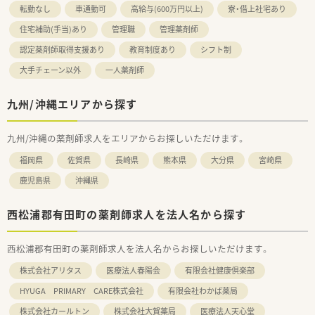
転勤なし
車通勤可
高給与(600万円以上)
寮・借上社宅あり
住宅補助(手当)あり
管理職
管理薬剤師
認定薬剤師取得支援あり
教育制度あり
シフト制
大手チェーン以外
一人薬剤師
九州/沖縄エリアから探す
九州/沖縄の薬剤師求人をエリアからお探しいただけます。
福岡県
佐賀県
長崎県
熊本県
大分県
宮崎県
鹿児島県
沖縄県
西松浦郡有田町の薬剤師求人を法人名から探す
西松浦郡有田町の薬剤師求人を法人名からお探しいただけます。
株式会社アリタス
医療法人春陽会
有限会社健康倶楽部
HYUGA PRIMARY CARE株式会社
有限会社わかば薬局
株式会社カールトン
株式会社大賀薬局
医療法人天心堂