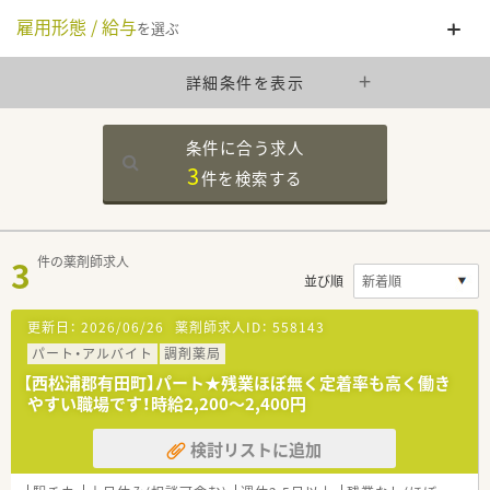
雇用形態 / 給与
を選ぶ
詳細条件を表示
条件に合う求人
3
件を
検索する
3
件の薬剤師求人
並び順
更新日：
2026/06/26
薬剤師求人ID：
558143
パート・アルバイト
調剤薬局
【西松浦郡有田町】パート★残業ほぼ無く定着率も高く働き
やすい職場です！時給2,200～2,400円
検討リストに追加