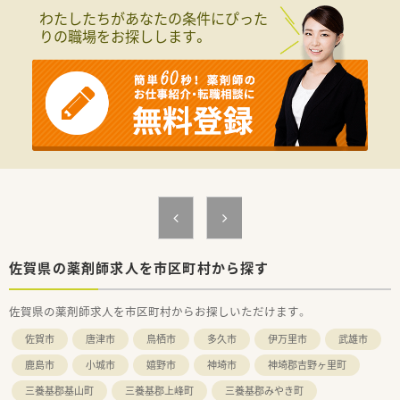
【募集背景と求める人物像について】
わたしたちがあなたの条件にぴった
■整形外科応需の経験がある方はもちろん、さらなるキャリアア
りの職場をお探しします。
ップを目指したい意欲的な方を歓迎いたします。
■地域の皆様の健康を支えるパートナーとして、明るく誠実なコ
ミュニケーションを大切にしながら業務に励める方を募集しま
す。
【法人特徴について】
■1982年に後発医薬品の販売からスタートし、現在は北部九州
を中心に30店舗以上の調剤薬局を展開する安定成長企業です。
■単科から総合病院門前まで幅広いフィールドを有しており、薬
剤師が理想とする専門性を追求できる環境が整えられていま
す。
■ケアプランセンターなどの介護分野へも事業を広げており、医
療と介護の両面から地域社会に貢献することを目指す法人で
す。
佐賀県の薬剤師求人を市区町村から探す
【求人情報について】
■年収は500万円から最大600万円の提示が可能で、これまでの
佐賀県の薬剤師求人を市区町村からお探しいただけます。
実務経験を正当に評価して決定される給与体系です。
■福利厚生として月額6万円までの補助が出る借上げ社宅制度を
佐賀市
唐津市
鳥栖市
多久市
伊万里市
武雄市
完備しており、遠方からの転居を伴う入職も強力にサポートしま
す。
鹿島市
小城市
嬉野市
神埼市
神埼郡吉野ヶ里町
■昇給や賞与の制度もしっかりと整っているため、長期的な視点
三養基郡基山町
三養基郡上峰町
三養基郡みやき町
で安定したライフプランを築くことができる安心の雇用条件で