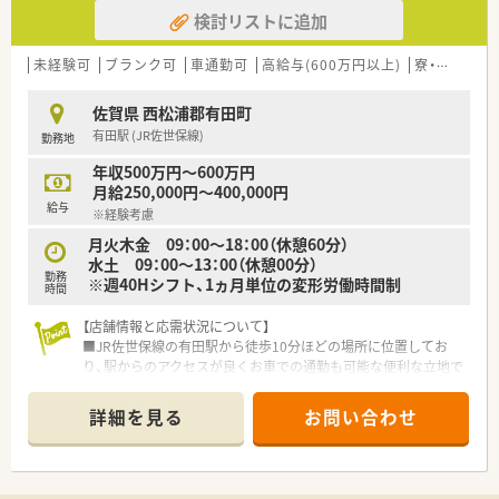
を求めています。
検討リストに追加
【求人情報について】
■ 隔週で週休2.5日が取得可能で、プライベートを充実させられ
未経験可
ブランク可
車通勤可
高給与(600万円以上)
寮・借上社宅あり
る貴重な求人です。
■ 残業はほとんどなく、メリハリをつけて就業できるため、ワー
佐賀県 西松浦郡有田町
クライフバランスを重視できます。
有田駅 (JR佐世保線)
勤務地
■ 経験に応じて年収480万円から600万円も可能で、高収入を目
指せる環境です。
年収500万円～600万円
月給250,000円～400,000円
【勤務実態について】
給与
※経験考慮
■ 隔週で週休2.5日が取得できるため、連休も確保しやすくプラ
イベートを充実できます。
月火木金 09：00～18：00（休憩60分）
■ 月火木金は18時まで、水土は13時までの開局時間で、比較的
水土 09：00～13：00（休憩00分）
勤務
早めに終業できます。
※週40Hシフト、1ヵ月単位の変形労働時間制
時間
■ 残業がほぼないため、予定が立てやすく、仕事後の時間も有効
活用できる環境です。
【店舗情報と応需状況について】
■JR佐世保線の有田駅から徒歩10分ほどの場所に位置してお
り、駅からのアクセスが良くお車での通勤も可能な便利な立地で
す。
■主な応需科目は整形外科、形成外科、リハビリテーション科
詳細を見る
お問い合わせ
で、特定の科目に特化した深い知識を習得できる職場環境です。
■処方箋枚数は1日あたり平均60枚から70枚ほどを受け付けて
おり、地域の患者様に寄り添った丁寧な対応を実践しています。