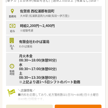
駅チカ
土日休み(相談可含む)
週休2.5日以上
残業なし(ほぼなし含む)
佐賀県 西松浦郡有田町
大木駅 (松浦鉄道西九州線(有田～伊万里))
勤務地
時給2,200円～2,400円
※経験考慮
給与
有限会社わかば薬局
法人
わかば薬局
名
月火木金
08:30～18:00(休憩90分)
水
08:30～17:00(休憩60分)
勤務
土
時間
08:30～13:30(休憩00分)
※上記より週1～5日シフトのパート勤務
＼店舗情報／
■内科を応需しており、処方箋枚数は1日70～80枚/日※土曜日
は40枚/日程度です。
■薬剤師2名体制で対応しています。
■30～40代の方が多く、和気あいあいとした仲の良い雰囲気で