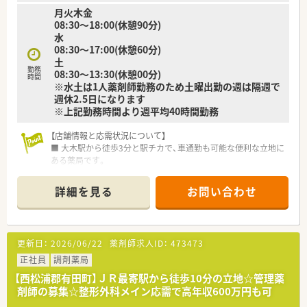
月火木金
08:30～18:00(休憩90分)
水
08:30～17:00(休憩60分)
土
勤務
08:30～13:30(休憩00分)
時間
※水土は1人薬剤師勤務のため土曜出勤の週は隔週で
週休2.5日になります
※上記勤務時間より週平均40時間勤務
【店舗情報と応需状況について】
■ 大木駅から徒歩3分と駅チカで、車通勤も可能な便利な立地に
ある薬局です。
■ 主に内科を応需しており、1日60枚から70枚の処方箋に対応
しています。
詳細を見る
お問い合わせ
■ 薬剤師2名（正社員）とパート1名、事務員4名体制で業務にあた
っています。
【募集背景と求める人物像について】
更新日：
2026/06/22
薬剤師求人ID：
473473
■ 今回はプライベート理由の退職予定者に伴う増員募集のた
め、新たな仲間を求めています。
正社員
調剤薬局
■ 地域医療に貢献し、患者様へ親身に寄り添う姿勢のある方を
【西松浦郡有田町】ＪＲ最寄駅から徒歩10分の立地☆管理薬
歓迎しています。
剤師の募集☆整形外科メイン応需で高年収600万円も可
■ 薬剤師としての自主性を持ち、積極的に業務に取り組める方