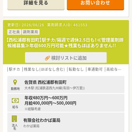
詳細を見る
お問い合わせ
す。
■残業はほぼ無いため、メリハリをつけて就業できます。
■お休みについては週1日～5日以内のなかで相談可能な貴重な
求人です。
更新日：
2026/06/26
薬剤師求人ID：
461553
■勤続年数30年以上の方もおり、定着率バツグンの店舗です。
正社員
調剤薬局
＼こんな会社です／
【西松浦郡有田町】駅チカ/隔週で週休2.5日も！≪管理薬剤師
■グループで長崎市内に2店舗と佐賀県に1店舗を展開されてい
候補募集≫年収600万円可能★残業もほぼありません!!
ます。
■今後も店舗展開を予定されています。
検討リストに追加
■地域の方から永く愛されており、代々通われている患者様も多
くいらっしゃいます。
駅チカ
残業なし(ほぼなし含む)
転勤なし
車通勤可
高給与(600万円以上)
佐賀県 西松浦郡有田町
大木駅 (松浦鉄道西九州線(有田～伊万里))
勤務地
年収480万円～600万円
月給400,000円～500,000円
給与
※経験考慮
有限会社わかば薬局
法人
わかば薬局
名