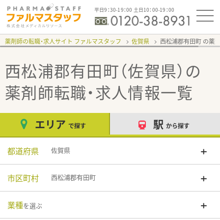
平日9：30-19：00 土日10：00-19：00
薬剤師の転職・求人サイト ファルマスタッフ
佐賀県
西松浦郡有田町
西松浦郡有田町（佐賀県）
の
薬剤師転職・求人情報一覧
エリア
駅
で探す
から探す
都道府県
佐賀県
市区町村
西松浦郡有田町
業種
を選ぶ