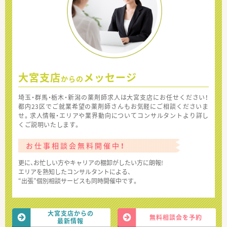
大宮支店
メッセージ
からの
埼玉・群馬・栃木・新潟の薬剤師求人は大宮支店にお任せください！
都内23区でご就業希望の薬剤師さんもお気軽にご相談くださいま
せ。求人情報・エリアや業界動向についてコンサルタントより詳し
くご説明いたします。
お仕事相談会無料開催中！
更に、お忙しい方やキャリアの棚卸がしたい方に朗報!
エリアを熟知したコンサルタントによる、
“出張”個別相談サービスも同時開催中です。
大宮支店からの
無料相談会を予約
最新情報