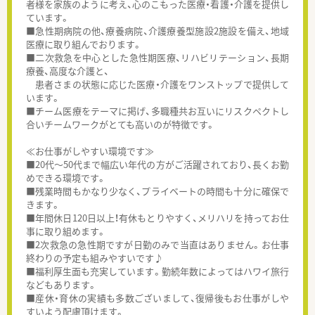
者様を家族のように考え、心のこもった医療・看護・介護を提供し
ています。
■急性期病院の他、療養病院、介護療養型施設2施設を備え、地域
医療に取り組んでおります。
■二次救急を中心とした急性期医療、リハビリテーション、長期
療養、高度な介護と、
患者さまの状態に応じた医療・介護をワンストップで提供して
います。
■チーム医療をテーマに掲げ、多職種共お互いにリスクペクトし
合いチームワークがとても高いのが特徴です。
≪お仕事がしやすい環境です≫
■20代～50代まで幅広い年代の方がご活躍されており、長くお勤
めできる環境です。
■残業時間もかなり少なく、プライベートの時間も十分に確保で
きます。
■年間休日120日以上！有休もとりやすく、メリハリを持ってお仕
事に取り組めます。
■2次救急の急性期ですが日勤のみで当直はありません。お仕事
終わりの予定も組みやすいです♪
■福利厚生面も充実しています。勤続年数によってはハワイ旅行
などもあります。
■産休・育休の実績も多数ございまして、復帰後もお仕事がしや
すいよう配慮頂けます。