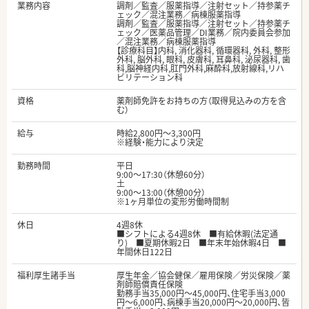
業務内容
調剤／監査／服薬指導／注射セット／持参薬チ
ェック／混注業務／病棟服薬指導
調剤／監査／服薬指導／注射セット／持参薬チ
ェック／医薬品管理／DI業務／院内委員会参加
／混注業務／病棟服薬指導
【診療科目】内科, 消化器科, 循環器科, 外科, 整形
外科, 脳外科, 眼科, 皮膚科, 耳鼻科, 泌尿器科, 歯
科,脳神経内科,肛門外科,麻酔科,放射線科,リハ
ビリテーション科
資格
薬剤師免許をお持ちの方（取得見込みの方を含
む）
給与
時給2,800円～3,300円
※経験・能力により決定
勤務時間
平日
9:00～17:30（休憩60分）
土
9:00～13:00（休憩00分）
※1ヶ月単位の変形労働時間制
休日
4週8休
■シフトによる4週8休 ■有給休暇(法定通
り) ■夏期休暇2日 ■年末年始休暇4日 ■
年間休日122日
福利厚生諸手当
厚生年金／協会健保／雇用保険／労災保険／薬
剤師賠償責任保険
勤務手当35,000円〜45,000円、住宅手当3,000
円〜6,000円、病棟手当20,000円〜20,000円、皆