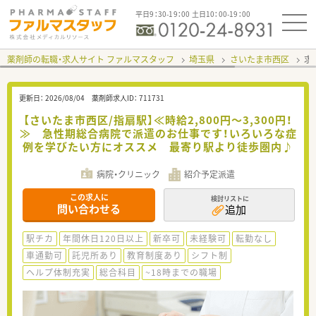
平日9：30-19：00 土日10：00-19：00
薬剤師の転職・求人サイト ファルマスタッフ
埼玉県
さいたま市西区
求
更新日：
2026/08/04
薬剤師求人ID：
711731
【さいたま市西区/指扇駅】≪時給2,800円～3,300円！
≫ 急性期総合病院で派遣のお仕事です！いろいろな症
例を学びたい方にオススメ 最寄り駅より徒歩圏内♪
病院・クリニック
紹介予定派遣
この求人に
検討リストに
問い合わせる
追加
駅チカ
年間休日120日以上
新卒可
未経験可
転勤なし
車通勤可
託児所あり
教育制度あり
シフト制
ヘルプ体制充実
総合科目
~18時までの職場