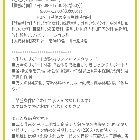
【勤務時間】平日9:00～17:30（休憩60分）
土9:00～13:00（休憩00分）
※1ヶ月単位の変形労働時間制
【診療科目】内科, 消化器科, 循環器科, 外科, 整形外科, 脳外科, 眼
科, 皮膚科, 耳鼻科, 泌尿器科, 歯科,脳神経内科,肛門外科,麻酔科,
放射線科,リハビリテーション科
【人員体制】薬剤師 常時13名 非常勤4名
********************************
＼手厚いサポートが魅力のファルマスタッフ／
■万全のサポート体制：2名体制で担当がつきしっかりサポート！
■各種保険を完備：社会保険(週20時間以上)/雇用保険/薬剤師賠
償責任保険
■充実の休暇制度：有給休暇(6ヶ月以上勤務)、夏季休暇、慶弔休暇
など
ご希望条件に合わせて求人をお探しします！
まずはお気軽にお問い合わせください。
≪こんな病院です≫
■二次救急を中心に地域に密着した急性期医療機関で、回復期リ
ハビリテーション病棟を併設している（226床）の病院です。
■地域に信頼され愛されるサービスを目指す医療法人三慶会。患