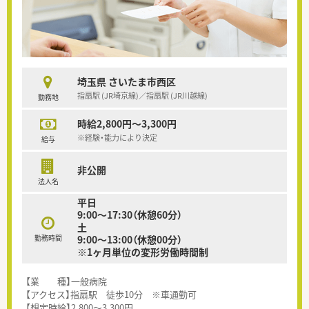
埼玉県 さいたま市西区
指扇駅 (JR埼京線)／指扇駅 (JR川越線)
勤務地
時給2,800円～3,300円
※経験・能力により決定
給与
非公開
法人名
平日
9:00～17:30（休憩60分）
土
勤務時間
9:00～13:00（休憩00分）
※1ヶ月単位の変形労働時間制
【業 種】一般病院
【アクセス】指扇駅 徒歩10分 ※車通勤可
【想定時給】2,800～3,300円