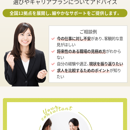
選びやキャリアプランについてアドバイス
全国12拠点を展開し、細やかなサポートをご提供します。
ご相談例
今の仕事に対し不安
があり、客観的な意
見がほしい
将来性のある職場の見極め方
がわから
ない
自分の経験や適正、
現状を振り返りたい
求人を比較するためのポイント
が知り
たい