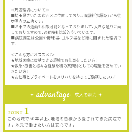
≪周辺環境について≫
■埼玉県さいたま市西区に位置しており、川越線「指扇駅」から徒
歩圏内の立地です。
■お車での通勤も相談可能となっておりまして、大きな通りに面
しておりますので、通勤時も比較的空いています。
■病院周辺は公園や野球場、ゴルフ場など緑に囲まれた環境で
す。
＜こんな方にオススメ！＞
★地域医療に貢献できる環境でお仕事をしたい方！
★救急・療養と様々な経験を積み薬剤師としての職能を高めてい
きたい方！
★お仕事とプライベートをメリハリを持ってご勤務したい方！
advantage
求人の魅力
この地域で50年以上、地域の皆様から愛されてきた病院で
す。地元で働きたい方は安心です。