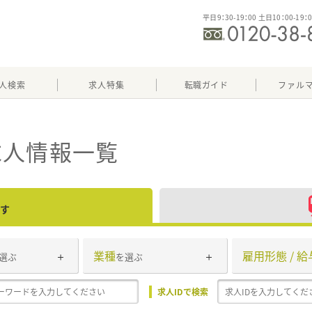
平日9：30-19：00 土日10：00-19：
人検索
求人特集
転職ガイド
ファル
求人情報一覧
す
業種
雇用形態 / 給
選ぶ
を選ぶ
求人IDで検索