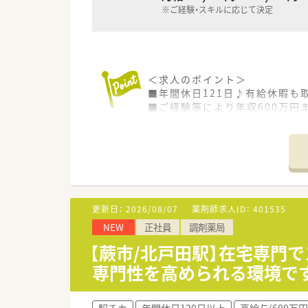
※ご経験・スキルに応じて決定
＜求人のポイント＞
■年間休日121日♪有給休暇も
■ご経験等により年収600万円
■定時は18時前★残業3時間/
＜こんな病院です＞
■埼玉県川口市にある病院です。
■東川口駅からバスで8分くら
■薬剤師は現在5名在籍しており
■お薬の品目は約200～300種
更新日：
2026/08/07
薬剤師求人ID：
401535
NEW
正社員
調剤薬局
【蕨市/北戸田駅】在宅専門
専門性を高められる環境で
駅チカ
年間休日120日以上
高給与(600万円