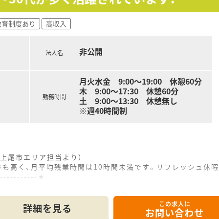
業務の双方に携わることができ、薬剤師としての幅広い経験と
教育制度あり
高収入
員体制が敷かれているため、患者様一人ひとりに対して丁寧に
なく、お休みもしっかり取れるため、仕事の充実とプライベート
非公開
法人名
確な調剤業務や監査、患者様への丁寧な服薬指導および薬歴管理
の在宅業務にも携わり、患者様の生活環境に合わせたきめ細やか
月火水金 9:00～19:00 休憩60分
るご相談対応など、地域の皆様の健康に関する幅広いニーズにお
木 9:00〜17:30 休憩60分
勤務時間
土 9:00～13:30 休憩無し
※週40時間制
上尾市エリア担当より）
率も高く、月平均残業時間は10時間未満です。リフレッシュ休
------------＊
この求人に
あり、1日約60枚の処方箋を応需する調剤薬局の求人です。
詳細を見る
お問い合わせ
時間については、お問い合わせに応じて個別にご案内いたします