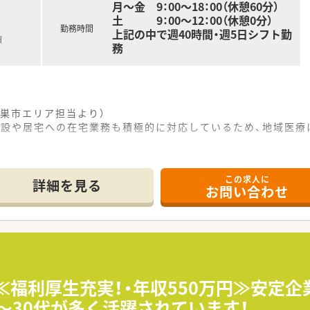
月～金 9：00～18：00（休憩60分）
土 9：00～12：00（休憩0分）
勤務時間
上記の中で週40時間・週5日シフト勤
額
務
巣市エリア担当より）
施設や居宅への在宅業務も積極的に対応しているため、地域医療
------------＊
この求人に
詳細を見る
お問い合わせ
駅から車で15分ほどに位置しており、マイカー通勤が可能な調
処方箋を1日あたり約80枚応需するほか、施設や居宅の在宅
が在籍し、常時3名体制と処方箋枚数に対して手厚い人員配置を
数店舗展開し、地域住民の健康と安心をサポートしている安定志
でなく医薬品の販売事業も展開しており、多角的なアプローチで
】≪福利厚生充実！・年収550万円≫安定
環境づくりを重視し、原則として転勤や異動を伴わない人員配置
0～30代が多く活躍されています！