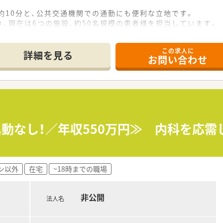
約10分と、公共交通機関での通勤にも便利な立地です。
、現在は6つの施設、約50名規模の患者様を担当しています。
タッフも3名が在籍しており、連携して業務を進めています。
この求人に
詳細を見る
お問い合わせ
県にも店舗を展開し、地域に根差した薬局作りを目指しています
基盤が安定しており、安心して長く勤務できます。
績があり、埼玉県における在宅医療の先駆的企業です。
密着し、患者様一人ひとりに寄り添う医療を提供しています。
剤師としてのスキルアップや自己研鑽を積極的に支援します。
≪異動なし！／年収550万円≫ 内科を応
理指導支援システムを導入し、質の高い在宅医療を追求していま
にあり、築年数が浅く非常に綺麗で快適な職場環境です。
ン以外
在宅
~18時までの職場
など最新の設備を導入し、業務の効率化を推進しています。
ステムなど、安全かつ効率的に業務を行える設備が整っています
非公開
法人名