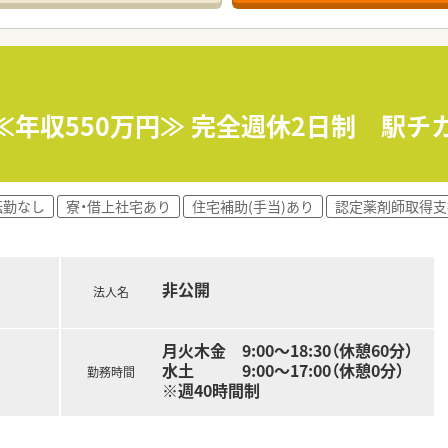
り異なりますが、人員配置が手厚い店舗での初期研修があります
は10時間未満に抑えられており、残業代は1分単位で支給され
なお休みの際もヘルプを出しやすく、有給休暇が取得しやすい環
合には寸志が支給される制度もあり、社員の働きやすさを追求し
】≪年収550万円≫ 完全週休2日制 駅
て働きたい方や、残業が少なくプライベートの時間を大切にした
を招いた講演会を通じて、薬剤師としての専門性を継続して高め
転勤なし
寮・借上社宅あり
住宅補助(手当)あり
認定薬剤師取得支
見を発信し、会社の運営や様々なプロジェクトに主体的に関わり
ることなく、患者様の健康を第一に考えた理想の服薬指導を実践
非公開
近く、一人ひとりの声が会社の制度や店舗運営に反映されやすい
法人名
消化サポートなど、社員の生活を多角的に守る手厚い福利厚生が
月火木金 9:00～18:30（休憩60分）
水土 9:00〜17:00（休憩0分）
勤務時間
※週40時間制