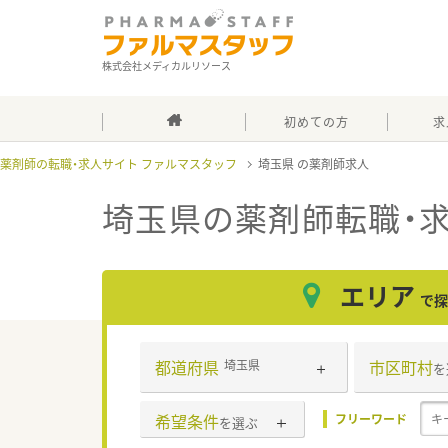
株式会社メディカルリソース
初めての方
求
薬剤師の転職・求人サイト ファルマスタッフ
埼玉県
埼玉県
の薬剤師転職・
エリア
で探
都道府県
市区町村
埼玉県
を
希望条件
フリーワード
を選ぶ