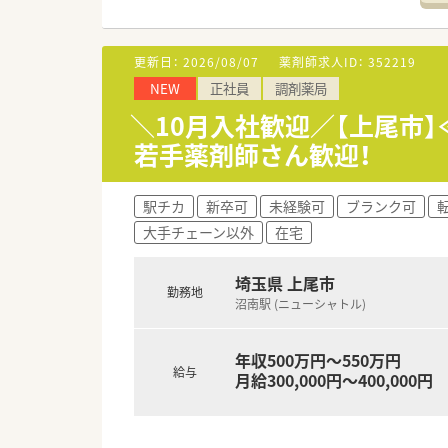
■詳しい勤務者数は配属先によ
【勤務実態について】
更新日：
2026/08/07
薬剤師求人ID：
352219
■全社における月の平均残業時間
NEW
正社員
調剤薬局
■店舗同士の距離が近いため急
■有休を消化しきれなかった場
＼10月入社歓迎／【上尾市
若手薬剤師さん歓迎！
【こんな方にオススメ】
■オンとオフのメリハリをつけ
■充実した研修制度や外部講師
駅チカ
新卒可
未経験可
ブランク可
■風通しの良い環境で自分の意
大手チェーン以外
在宅
【やりがい/おすすめポイント】
■ノルマやペナルティに追われ
埼玉県 上尾市
勤務地
■現場と経営層の距離が非常に
沼南駅 (ニューシャトル)
■借上げ社宅制度や独自の有休
年収500万円～550万円
給与
月給300,000円～400,000円