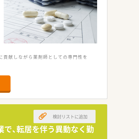
に貢献しながら薬剤師としての専門性を
剤薬局です。
業務も対応します。
敷いています。
検討リストに追加
向の企業です。
経営は安定しています。
企業で、転居を伴う異動なく勤
を行っています。