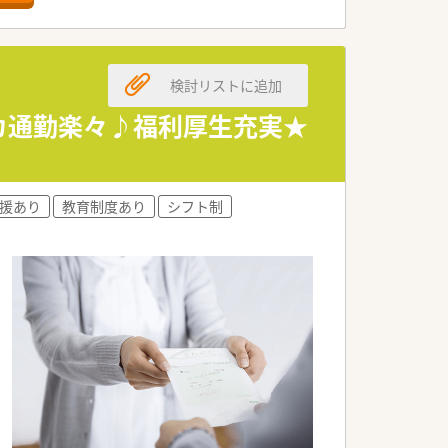
。
ます。
検討リストに追加
境です。
ています。
チカ通勤楽々♪福利厚生充実★
い方に最適です。
たい方。
援あり
教育制度あり
シフト制
たい方。
できます。
環境です。
大きな魅力です。