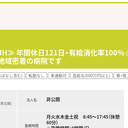
業3H≫ 年間休日121日・有給消化率10
地域密着の病院です
ほぼなし含む)
転勤なし
車通勤可
高給与(600万円以上)
寮・借
非公開
法人名
浜東北線)
月火水木金土祝 8:45～17:45（休憩
60分）
勤務時間