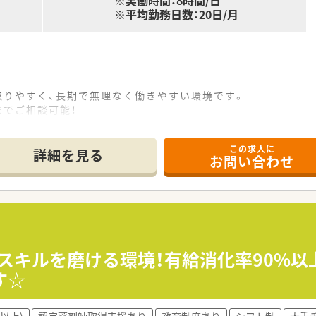
※実働時間：8時間/日
※平均勤務日数：20日/月
取りやすく、長期で無理なく働きやすい環境です。
までご相談可能！
月ですので、終業後のプライベートも充実！
この求人に
詳細を見る
お問い合わせ
特に「認知症」に特化した医療と介護を提供しているのが特徴
いの立地で、お車での通勤も可能です♪
30代～70代の方が活躍されています！
類。内服・外用処方箋で月3,500枚程度、注射処方箋で月3,000
でスキルを磨ける環境！有給消化率90%
す☆
以上)
認定薬剤師取得支援あり
教育制度あり
シフト制
大手