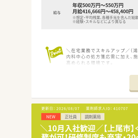
年収500万円～550万円
月給416,666円～458,400円
給与
※想定・平均残業、各種手当を含んだ総
※経験・スキルなどにより異なる
＼在宅業務でスキルアップ／（鴻
内科中心の処方箋応需に加え、
高められる環境です。
＊------------------------------
【店舗情報と応需状況について】
■最寄り駅の鴻巣駅および北本
■近隣医療機関からの内科中心の
■薬剤師は常勤3名とパート2名
更新日：
2026/08/07
薬剤師求人ID：
410707
【法人特徴について】
NEW
正社員
調剤薬局
■埼玉県内において調剤薬局を
■処方箋に基づく調剤業務だけ
＼10月入社歓迎／【上尾市
■従業員が安心して長く働ける
務が可！研修制度も充実・2