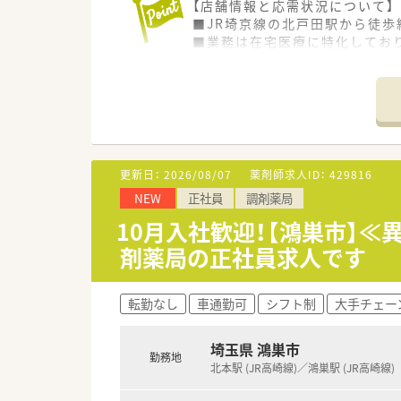
【店舗情報と応需状況について】
■JR埼京線の北戸田駅から徒歩
■業務は在宅医療に特化しており
■薬剤師は常勤3名、医療事務ス
【法人特徴について】
■埼玉県を中心に東京都や千葉
■母体が医薬品卸の会社で経営
■約20年にわたる在宅事業の実
更新日：
2026/08/07
薬剤師求人ID：
429816
【こんな取り組みをしています】
NEW
正社員
調剤薬局
■「お薬見守り隊」として地域に
■学会参加費用の補助など、薬
10月入社歓迎！【鴻巣市】
■iPadを活用した訪問薬剤管
剤薬局の正社員求人です
【職場環境と雰囲気】
■グループホームと同じ建物内
転勤なし
車通勤可
シフト制
大手チェー
■全自動分包機や監査システム
■電子薬歴や一包化監査支援シ
埼玉県 鴻巣市
勤務地
北本駅 (JR高崎線)／鴻巣駅 (JR高崎線)