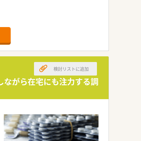
。
検討リストに追加
需しながら在宅にも注力する調
す。
。