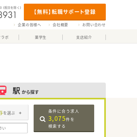
00
（祝日を除く）
【無料】転職サポート登録
企業の皆様へ
会社概要
お問い合わせ
マラボ
薬学生
支店紹介
駅
から探す
条件に合う求人
与
を選ぶ
3,075
件を
検索する