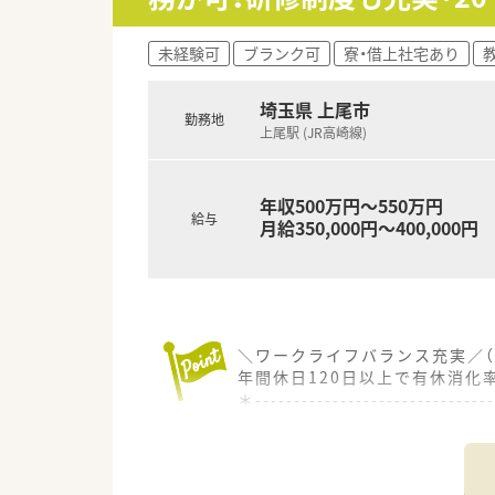
【やりがい/おすすめポイント】
■内科中心の処方箋対応と在宅
未経験可
ブランク可
寮・借上社宅あり
■処方箋枚数に対して手厚い人
■18時までの勤務で残業も少
埼玉県 上尾市
勤務地
【想定される業務内容】
上尾駅 (JR高崎線)
■内科中心の処方箋に基づく正
■個人宅への居宅訪問や施設へ
■薬局内での医薬品販売に関す
年収500万円～550万円
給与
月給350,000円～400,000円
＼ワークライフバランス充実／（
年間休日120日以上で有休消化
＊------------------------------
【店舗情報と応需状況について】
■上尾駅から車で10分の立地に
■詳細な応需科目や現在の開局