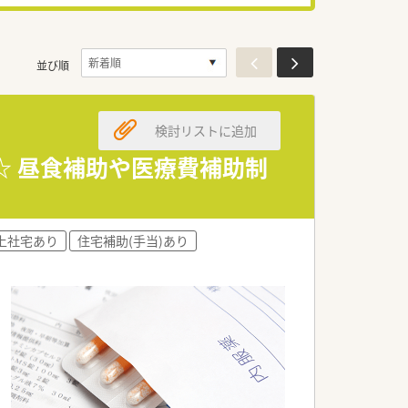
並び順
検討リストに追加
0％☆ 昼食補助や医療費補助制
上社宅あり
住宅補助(手当)あり