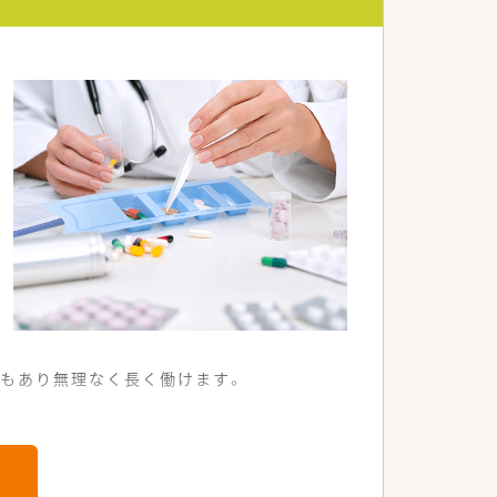
スキルを磨けるやりがいです。
服薬指導できる点が魅力です。
の両立が叶うおすすめの環境です。
等を実施します。
なお薬の管理を行います。
応えする業務です。
暇もあり無理なく長く働けます。
。