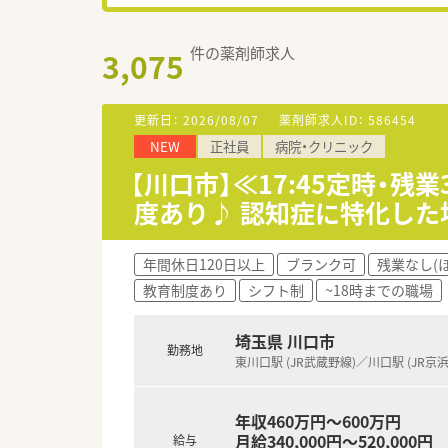
件の薬剤師求人
3,075
更新日：
2026/08/07
薬剤師求人ID：
586454
NEW
正社員
病院・クリニック
【川口市】≪17:45定時・残
度あり♪ 認知症に特化した
年間休日120日以上
ブランク可
残業なし(
教育制度あり
シフト制
~18時までの職場
埼玉県 川口市
勤務地
東川口駅 (JR武蔵野線)／川口駅 (JR京
年収460万円～600万円
月給340,000円～520,000円
給与