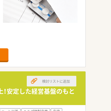
です！
枚程度になります。
検討リストに追加
以上！安定した経営基盤のもと
チェーン以外
ヘルプ体制充実
在宅