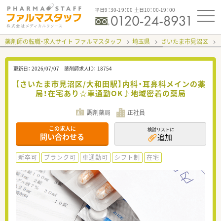
平日9：30-19：00 土日10：00-19：00
薬剤師の転職・求人サイト ファルマスタッフ
埼玉県
さいたま市見沼区
更新日：
2026/07/07
薬剤師求人ID：
18754
【さいたま市見沼区/大和田駅】内科・耳鼻科メインの薬
局！在宅あり☆車通勤OK♪地域密着の薬局
調剤薬局
正社員
この求人に
検討リストに
問い合わせる
追加
新卒可
ブランク可
車通勤可
シフト制
在宅