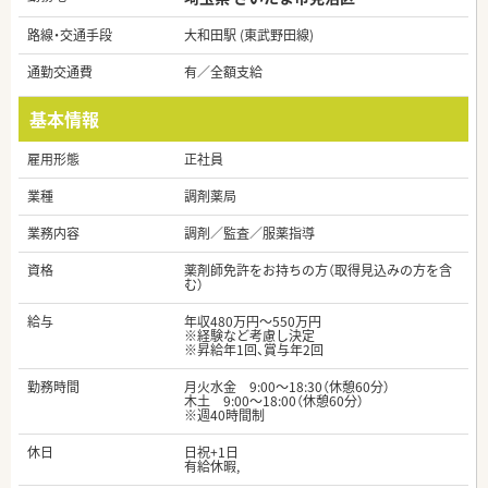
路線・交通手段
大和田駅 (東武野田線)
通勤交通費
有／全額支給
基本情報
雇用形態
正社員
業種
調剤薬局
業務内容
調剤／監査／服薬指導
資格
薬剤師免許をお持ちの方（取得見込みの方を含
む）
給与
年収480万円～550万円
※経験など考慮し決定
※昇給年1回、賞与年2回
勤務時間
月火水金 9:00～18:30（休憩60分）
木土 9:00～18:00（休憩60分）
※週40時間制
休日
日祝+1日
有給休暇,