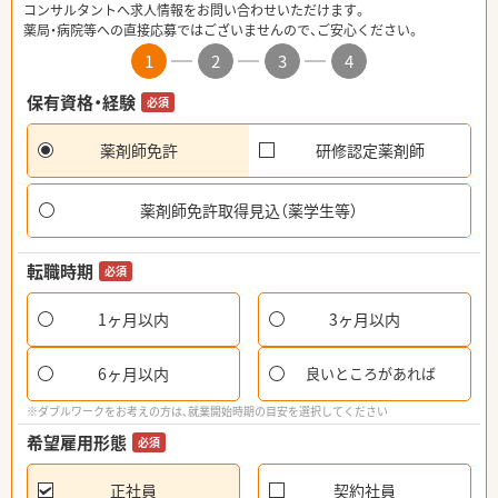
コンサルタントへ求人情報をお問い合わせいただけます。
薬局・病院等への直接応募ではございませんので、ご安心ください。
1
2
3
4
保有資格・経験
必須
薬剤師免許
研修認定薬剤師
薬剤師免許取得見込（薬学生等）
転職時期
必須
1ヶ月以内
3ヶ月以内
6ヶ月以内
良いところがあれば
※ダブルワークをお考えの方は、就業開始時期の目安を選択してください
希望雇用形態
必須
正社員
契約社員