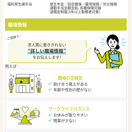
福利厚生諸手当
厚生年金／協会健保／雇用保険／労災保険
通勤手当全額支給、各種保険完備
退職金制度(3年以上勤務者対象)
職場情報
求人票に書ききれない
“詳しい職場情報”
をお伝えします！
職場の雰囲気
助け合う風土がある
年齢や性別の壁がない
ワークライフバランス
お休みが取りやすい
残業が少ない