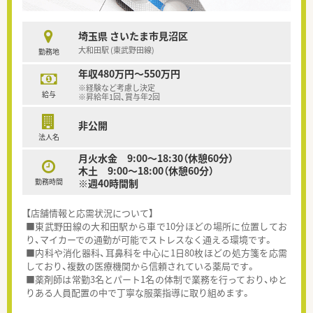
埼玉県 さいたま市見沼区
大和田駅 (東武野田線)
勤務地
年収480万円～550万円
※経験など考慮し決定
給与
※昇給年1回、賞与年2回
非公開
法人名
月火水金 9:00～18:30（休憩60分）
木土 9:00～18:00（休憩60分）
勤務時間
※週40時間制
【店舗情報と応需状況について】
■東武野田線の大和田駅から車で10分ほどの場所に位置してお
り、マイカーでの通勤が可能でストレスなく通える環境です。
■内科や消化器科、耳鼻科を中心に1日80枚ほどの処方箋を応需
しており、複数の医療機関から信頼されている薬局です。
■薬剤師は常勤3名とパート1名の体制で業務を行っており、ゆと
りある人員配置の中で丁寧な服薬指導に取り組めます。