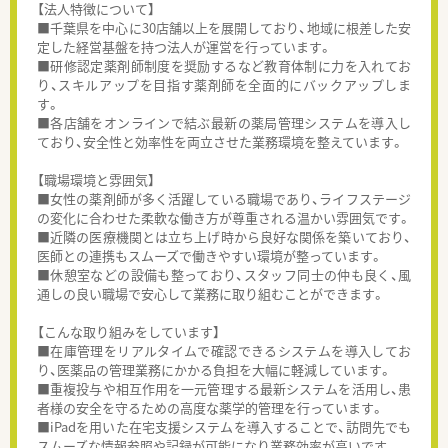
【法人特徴について】
■千葉県を中心に30店舗以上を展開しており、地域に根差した安
定した経営基盤を持つ法人が運営を行っています。
■研修認定薬剤師制度を奨励するなど教育体制に力を入れてお
り、スキルアップを目指す薬剤師を全面的にバックアップしま
す。
■各店舗をオンラインで結ぶ最新の薬局管理システムを導入し
ており、安全性と効率性を両立させた業務環境を整えています。
【職場環境と雰囲気】
■女性の薬剤師が多く活躍している職場であり、ライフステージ
の変化に合わせた柔軟な働き方が尊重される温かい雰囲気です。
■近隣の医療機関とは立ち上げ時から良好な関係を築いており、
医師との連携もスムーズで働きやすい環境が整っています。
■休憩室などの設備も整っており、スタッフ同士の仲も良く、風
通しの良い職場で安心して業務に取り組むことができます。
【こんな取り組みをしています】
■在庫管理をリアルタイムで確認できるシステムを導入してお
り、医薬品の管理業務にかかる負担を大幅に軽減しています。
■重複投与や相互作用を一元管理する最新システムを活用し、患
者様の安全を守るための高度な薬学的管理を行っています。
■iPadを用いた在宅支援システムを導入することで、訪問先でも
スムーズな情報参照や記録が可能になり業務効率が高いです。