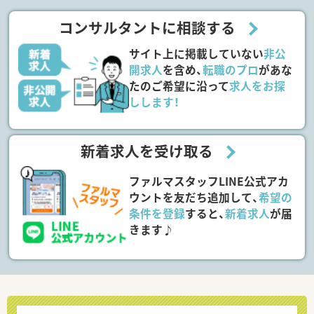
コンサルタントに相談する
サイト上に掲載していない
非公
開求人
を含め、
転職のプロ
があな
たのご希望に沿って
求人をお探
しします！
新着求人を受け取る
ファルマスタッフLINE公式アカ
ウントを友だち追加して、
希望の
条件を登録
すると、
新着求人
が届
きます♪