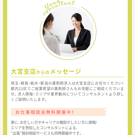
大宮支店
メッセージ
からの
埼玉・群馬・栃木・新潟の薬剤師求人は大宮支店にお任せください！
都内23区でご就業希望の薬剤師さんもお気軽にご相談くださいま
せ。求人情報・エリアや業界動向についてコンサルタントより詳し
くご説明いたします。
お仕事相談会無料開催中！
更に、お忙しい方やキャリアの棚卸がしたい方に朗報!
エリアを熟知したコンサルタントによる、
“出張”個別相談サービスも同時開催中です。