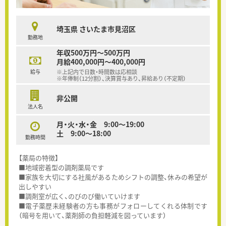
埼玉県 さいたま市見沼区
勤務地
年収500万円～500万円
月給400,000円～400,000円
給与
※上記内で日数・時間数は応相談
※年俸制（12分割）、決算賞与あり、昇給あり（不定期）
非公開
法人名
月・火・水・金 9:00～19:00
土 9:00～18:00
勤務時間
【薬局の特徴】
■地域密着型の調剤薬局です
■家族を大切にする社風があるためシフトの調整、休みの希望が
出しやすい
■調剤室が広く、のびのび働いていけます
■電子薬歴未経験者の方も事務がフォローしてくれる体制です
（暗号を用いて、薬剤師の負担軽減を図っています）