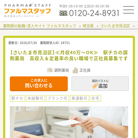
平日9：30-19：00 土日10：00-19：00
薬剤師の転職・求人サイト ファルマスタッフ
埼玉県
さいたま市見沼区
更新日：
2026/07/30
薬剤師求人ID：
24751
【さいたま市見沼区】≪月収40万～OK≫ 駅チカの調
剤薬局 高収入＆定着率の良い職場で正社員募集です
調剤薬局
正社員
この求人に
検討リストに
問い合わせる
追加
駅チカ
未経験可
ブランク可
車通勤可
在宅