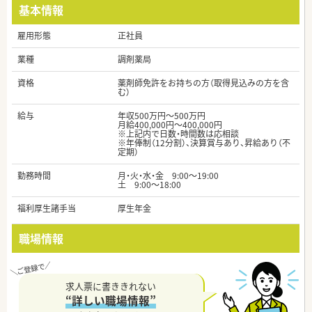
基本情報
雇用形態
正社員
業種
調剤薬局
資格
薬剤師免許をお持ちの方（取得見込みの方を含
む）
給与
年収500万円～500万円
月給400,000円～400,000円
※上記内で日数・時間数は応相談
※年俸制（12分割）、決算賞与あり、昇給あり（不
定期）
勤務時間
月・火・水・金 9:00～19:00
土 9:00～18:00
福利厚生諸手当
厚生年金
職場情報
求人票に書ききれない
“詳しい職場情報”