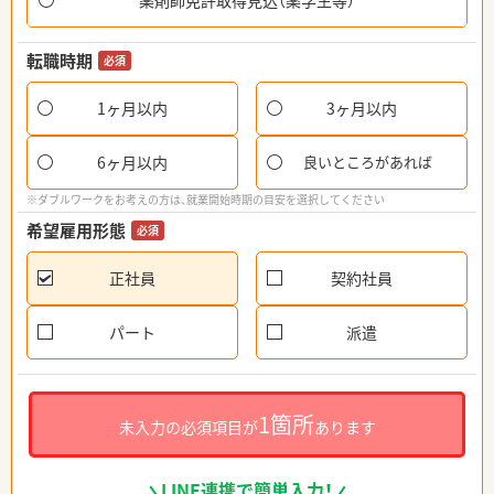
薬剤師免許取得見込（薬学生等）
転職時期
必須
1ヶ月以内
3ヶ月以内
6ヶ月以内
良いところがあれば
※ダブルワークをお考えの方は、就業開始時期の目安を選択してください
希望雇用形態
必須
正社員
契約社員
パート
派遣
1箇所
未入力の必須項目が
あります
LINE連携で簡単入力！