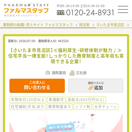
平日9：30-19：00 土日10：00-19：00
薬剤師の転職・求人サイト ファルマスタッフ
埼玉県
さいたま市見沼区
更新日：
2026/07/30
薬剤師求人ID：
442520
【さいたま市見沼区】≪福利厚生・研修体制が魅力♪≫
住宅手当一律支給！しっかりした教育制度と高年収も実
現できる企業！
調剤薬局
正社員
この求人に
検討リストに
問い合わせる
追加
年間休日120日以上
車通勤可
高給与(600万円以上)
住宅補助(手当)あり
教育制度あり
シフト制
大手チェーン