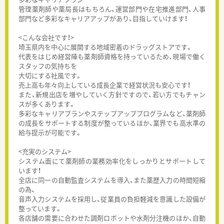
管理薬剤師や薬局長はもちろん、運営部門や在宅推進部門、人事
部門など多彩なキャリアアップがあり、目指していけます！
<こんな会社です！>
埼玉県内を中心に展開する地域密着のドラッグストアです。
代表をはじめ経営陣も薬剤師資格を持っているため、現場で働く
スタッフの気持ちを
大切にする社風です。
売上高も年々向上している成長企業で経営状況も安心です！
また、新規出店を増やしていく方針ですので、若い方でもチャン
スが多くあります。
多彩なキャリアプランやステップアッププログラムなど、薬剤師
の成長をサポートする制度が整っているほか、業界でも高水準の
給与提示が可能です。
<充実のシステム>
システム面にて薬剤師の業務効率化をしっかりとサポートして
います！
全店に同一の自動監査システムを導入、また薬歴入力の時間短縮
の為、
音声入力システムを採用し、従業員の負担軽減を意識した設備が
整っています。
各店舗の需要に合わせた調剤ロボットや水剤分注機のほか、自動