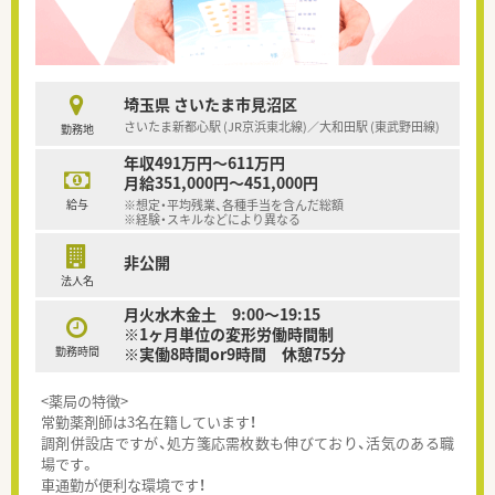
埼玉県 さいたま市見沼区
さいたま新都心駅 (JR京浜東北線)／大和田駅 (東武野田線)
勤務地
年収491万円～611万円
月給351,000円～451,000円
給与
※想定・平均残業、各種手当を含んだ総額
※経験・スキルなどにより異なる
非公開
法人名
月火水木金土 9:00～19:15
※1ヶ月単位の変形労働時間制
勤務時間
※実働8時間or9時間 休憩75分
<薬局の特徴>
常勤薬剤師は3名在籍しています！
調剤併設店ですが、処方箋応需枚数も伸びており、活気のある職
場です。
車通勤が便利な環境です！