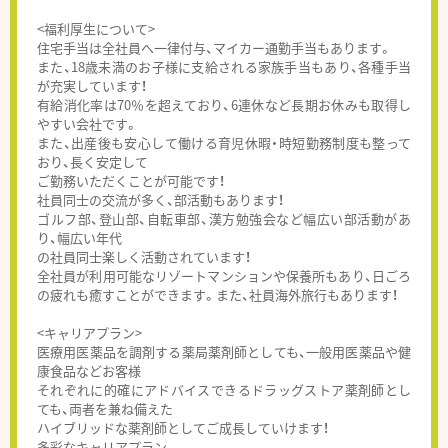
<福利厚生について>
住宅手当は全社員へ一律付与、マイカー通勤手当もあります。
また、18歳未満のお子様に支給される家族手当もあり、各種手当
が充実しています！
有給消化率は70％を超えており、6連休など長期お休みも取得し
やすい会社です。
また、出産後も安心して働ける育児休暇・時短勤務制度も整って
おり、長く安定して
ご勤務いただくことが可能です！
社員同士の交流が多く、部活動もあります！
ゴルフ部、登山部、自転車部、漢方勉強会など幅広い部活動があ
り、幅広い年代
の社員同士楽しく活動されています！
全社員が利用可能なリゾートマンションや保養所もあり、日ごろ
の疲れも癒すことができます。また、社員海外旅行もあります！
<キャリアプラン>
医療用医薬品を調剤する薬局薬剤師としても、一般用医薬品や健
康食品などお客様
それぞれに的確にアドバイスできるドラッグストア薬剤師とし
ても、両者を兼ね備えた
ハイブリッドな薬剤師としてご成長していけます！
多彩なキャリアプラン