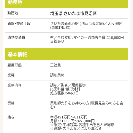
勤務地
勤務地
埼玉県 さいたま市見沼区
路線・交通手段
さいたま新都心駅 (JR京浜東北線)／大和田駅
(東武野田線)
通勤交通費
有／全額支給、マイカー通勤者全員に10,000円
支給あり
基本情報
雇用形態
正社員
業種
調剤薬局
業務内容
調剤／監査／服薬指導
応需科目：整形外科
処方箋数：50枚/日
資格
薬剤師免許をお持ちの方（取得見込みの方を含
む）
給与
年収491万円～611万円
月給351,000円～451,000円
※想定・平均残業、各種手当を含んだ総額
※経験・スキルなどにより異なる