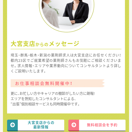
大宮支店
メッセージ
からの
埼玉・群馬・栃木・新潟の薬剤師求人は大宮支店にお任せください！
都内23区でご就業希望の薬剤師さんもお気軽にご相談くださいま
せ。求人情報・エリアや業界動向についてコンサルタントより詳し
くご説明いたします。
お仕事相談会無料開催中！
更に、お忙しい方やキャリアの棚卸がしたい方に朗報!
エリアを熟知したコンサルタントによる、
“出張”個別相談サービスも同時開催中です。
大宮支店からの
無料相談会を予約
最新情報