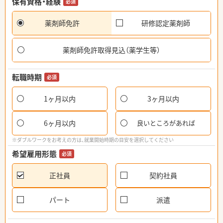
保有資格・経験
必須
薬剤師免許
研修認定薬剤師
薬剤師免許取得見込（薬学生等）
転職時期
必須
1ヶ月以内
3ヶ月以内
6ヶ月以内
良いところがあれば
※ダブルワークをお考えの方は、就業開始時期の目安を選択してください
希望雇用形態
必須
正社員
契約社員
パート
派遣