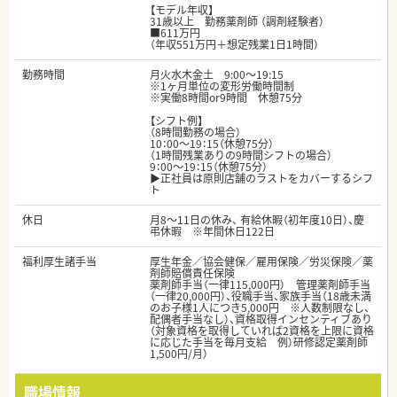
【モデル年収】
31歳以上 勤務薬剤師 （調剤経験者）
■611万円
（年収551万円＋想定残業1日1時間）
勤務時間
月火水木金土 9:00～19:15
※1ヶ月単位の変形労働時間制
※実働8時間or9時間 休憩75分
【シフト例】
（8時間勤務の場合）
10：00～19：15（休憩75分）
（1時間残業ありの9時間シフトの場合）
9：00～19：15（休憩75分）
▶正社員は原則店舗のラストをカバーするシフ
ト
休日
月8～11日の休み、 有給休暇（初年度10日）、慶
弔休暇 ※年間休日122日
福利厚生諸手当
厚生年金／協会健保／雇用保険／労災保険／薬
剤師賠償責任保険
薬剤師手当（一律115,000円） 管理薬剤師手当
（一律20,000円）、役職手当、家族手当（18歳未満
のお子様1人につき5,000円 ※人数制限なし、
配偶者手当なし）、資格取得インセンティブあり
（対象資格を取得していれば2資格を上限に資格
に応じた手当を毎月支給 例）研修認定薬剤師
1,500円/月）
職場情報