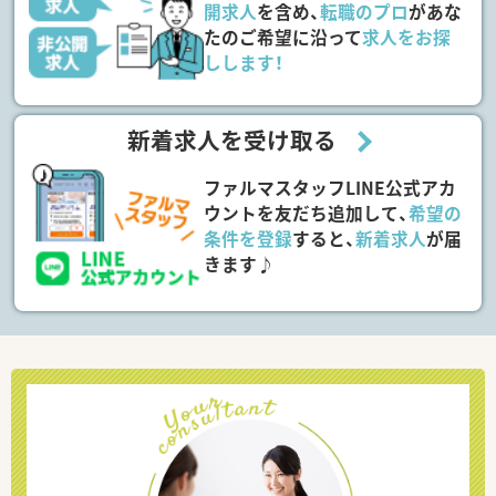
開求人
を含め、
転職のプロ
があな
たのご希望に沿って
求人をお探
しします！
新着求人を受け取る
ファルマスタッフLINE公式アカ
ウントを友だち追加して、
希望の
条件を登録
すると、
新着求人
が届
きます♪